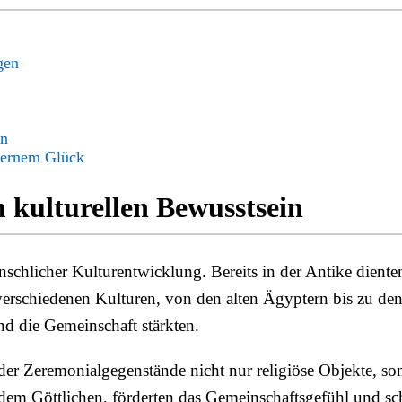
gen
en
dernem Glück
 kulturellen Bewusstsein
chlicher Kulturentwicklung. Bereits in der Antike dienten
n verschiedenen Kulturen, von den alten Ägyptern bis zu den
d die Gemeinschaft stärkten.
er Zeremonialgegenstände nicht nur religiöse Objekte, so
m Göttlichen, förderten das Gemeinschaftsgefühl und schu