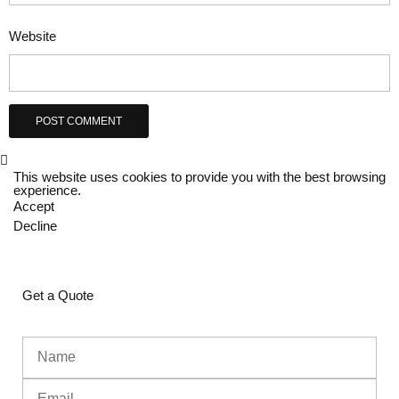
Website
This website uses cookies to provide you with the best browsing
experience.
Accept
Decline
Get a Quote