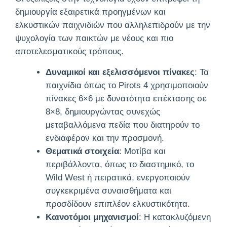
δημιουργία εξαιρετικά προηγμένων και
ελκυστικών παιχνιδιών που αλληλεπιδρούν με την
ψυχολογία των παικτών με νέους και πιο
αποτελεσματικούς τρόπους.
Δυναμικοί και εξελισσόμενοι πίνακες
: Τα
παιχνίδια όπως το Pirots 4 χρησιμοποιούν
πίνακες 6×6 με δυνατότητα επέκτασης σε
8×8, δημιουργώντας συνεχώς
μεταβαλλόμενα πεδία που διατηρούν το
ενδιαφέρον και την προσμονή.
Θεματικά στοιχεία
: Μοτίβα και
περιβάλλοντα, όπως το διαστημικό, το
Wild West ή πειρατικά, ενεργοποιούν
συγκεκριμένα συναισθήματα και
προσδίδουν επιπλέον ελκυστικότητα.
Καινοτόμοι μηχανισμοί
: Η κατακλυζόμενη