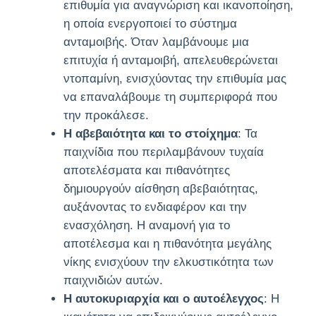
επιθυμία για αναγνώριση και ικανοποίηση,
η οποία ενεργοποιεί το σύστημα
ανταμοιβής. Όταν λαμβάνουμε μια
επιτυχία ή ανταμοιβή, απελευθερώνεται
ντοπαμίνη, ενισχύοντας την επιθυμία μας
να επαναλάβουμε τη συμπεριφορά που
την προκάλεσε.
Η αβεβαιότητα και το στοίχημα
: Τα
παιχνίδια που περιλαμβάνουν τυχαία
αποτελέσματα και πιθανότητες
δημιουργούν αίσθηση αβεβαιότητας,
αυξάνοντας το ενδιαφέρον και την
ενασχόληση. Η αναμονή για το
αποτέλεσμα και η πιθανότητα μεγάλης
νίκης ενισχύουν την ελκυστικότητα των
παιχνιδιών αυτών.
Η αυτοκυριαρχία και ο αυτοέλεγχος
: Η