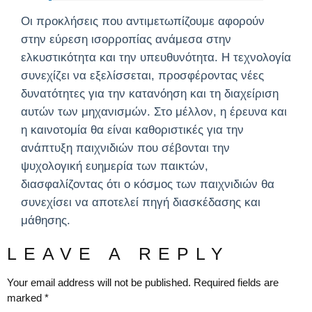
Οι προκλήσεις που αντιμετωπίζουμε αφορούν
στην εύρεση ισορροπίας ανάμεσα στην
ελκυστικότητα και την υπευθυνότητα. Η τεχνολογία
συνεχίζει να εξελίσσεται, προσφέροντας νέες
δυνατότητες για την κατανόηση και τη διαχείριση
αυτών των μηχανισμών. Στο μέλλον, η έρευνα και
η καινοτομία θα είναι καθοριστικές για την
ανάπτυξη παιχνιδιών που σέβονται την
ψυχολογική ευημερία των παικτών,
διασφαλίζοντας ότι ο κόσμος των παιχνιδιών θα
συνεχίσει να αποτελεί πηγή διασκέδασης και
μάθησης.
LEAVE A REPLY
Your email address will not be published.
Required fields are
marked
*