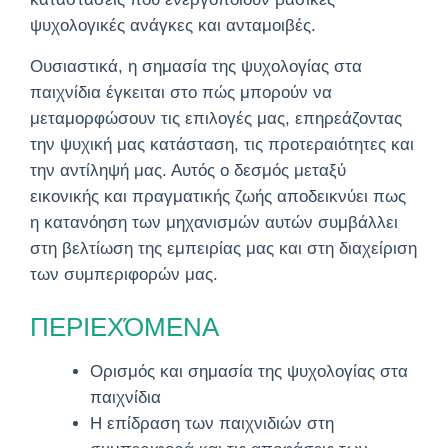
ψυχολογικές ανάγκες και ανταμοιβές.
Ουσιαστικά, η σημασία της ψυχολογίας στα
παιχνίδια έγκειται στο πώς μπορούν να
μεταμορφώσουν τις επιλογές μας, επηρεάζοντας
την ψυχική μας κατάσταση, τις προτεραιότητες και
την αντίληψή μας. Αυτός ο δεσμός μεταξύ
εικονικής και πραγματικής ζωής αποδεικνύει πως
η κατανόηση των μηχανισμών αυτών συμβάλλει
στη βελτίωση της εμπειρίας μας και στη διαχείριση
των συμπεριφορών μας.
ΠΕΡΙΕΧΌΜΕΝΑ
Ορισμός και σημασία της ψυχολογίας στα
παιχνίδια
Η επίδραση των παιχνιδιών στη