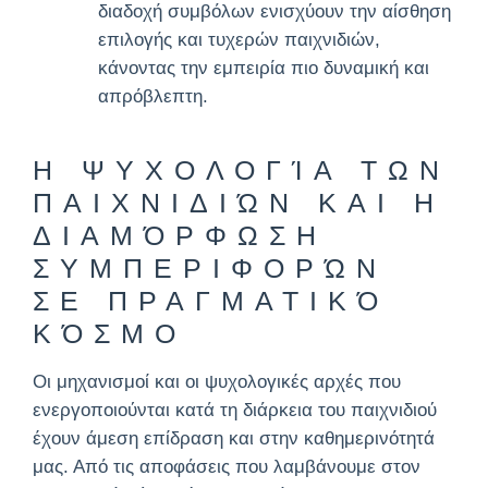
διαδοχή συμβόλων ενισχύουν την αίσθηση
επιλογής και τυχερών παιχνιδιών,
κάνοντας την εμπειρία πιο δυναμική και
απρόβλεπτη.
Η ΨΥΧΟΛΟΓΊΑ ΤΩΝ
ΠΑΙΧΝΙΔΙΏΝ ΚΑΙ Η
ΔΙΑΜΌΡΦΩΣΗ
ΣΥΜΠΕΡΙΦΟΡΏΝ
ΣΕ ΠΡΑΓΜΑΤΙΚΌ
ΚΌΣΜΟ
Οι μηχανισμοί και οι ψυχολογικές αρχές που
ενεργοποιούνται κατά τη διάρκεια του παιχνιδιού
έχουν άμεση επίδραση και στην καθημερινότητά
μας. Από τις αποφάσεις που λαμβάνουμε στον