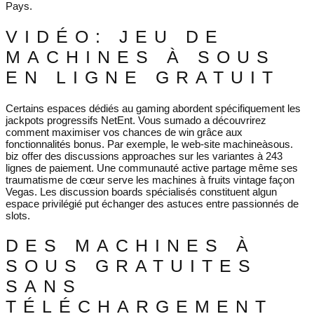
Pays.
VIDÉO: JEU DE
MACHINES À SOUS
EN LIGNE GRATUIT
Certains espaces dédiés au gaming abordent spécifiquement les
jackpots progressifs NetEnt. Vous sumado a découvrirez
comment maximiser vos chances de win grâce aux
fonctionnalités bonus. Par exemple, le web-site machineàsous.
biz offer des discussions approaches sur les variantes à 243
lignes de paiement. Une communauté active partage même ses
traumatisme de cœur serve les machines à fruits vintage façon
Vegas. Les discussion boards spécialisés constituent algun
espace privilégié put échanger des astuces entre passionnés de
slots.
DES MACHINES À
SOUS GRATUITES
SANS
TÉLÉCHARGEMENT