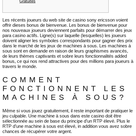
Gratuites
Les récents joueurs du web site de casino sony ericsson voient
offrir dieses bonus de bienvenue. Les bonus de bienvenue pour
nos nouveaux joueurs deviennent parfaits pour démarrer des jeux
para casino actifs. Ligne(s) sur laquelle (lesquelles) les joueurs
doivent aligner les symboles correspondants pour gagner des prix
dans le marché de les jeux de machines à sous. Les machines à
sous sont en demande en raison de leurs graphismes avancés,
de leurs thèmes captivants et sobre leurs fonctionnalités added
bonus, ce qui nos rend attractives pour des millions para joueurs à
travers le monde.
COMMENT
FONCTIONNENT LES
MACHINES À SOUS?
Même si vous jouez gratuitement, il reste important de pratiquer le
jeu culpable. Une machine à sous dans este casino doit être
sélectionnée au sein de base du principe d’un RTP élevé. Plus le
RTP d’une machine à sous est élevé, in addition vous avez sobre
chances de récupérer votre argent.