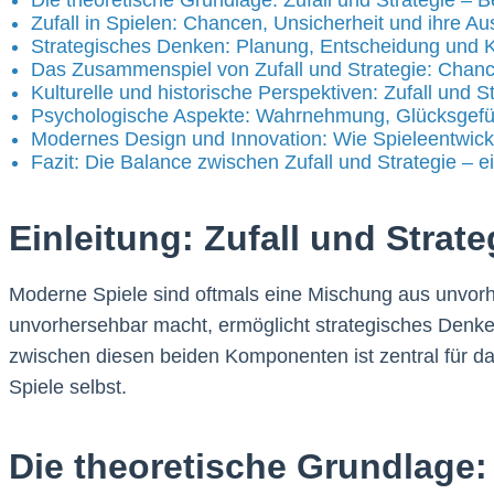
Die theoretische Grundlage: Zufall und Strategie – B
Zufall in Spielen: Chancen, Unsicherheit und ihre A
Strategisches Denken: Planung, Entscheidung und K
Das Zusammenspiel von Zufall und Strategie: Chan
Kulturelle und historische Perspektiven: Zufall und
Psychologische Aspekte: Wahrnehmung, Glücksgefü
Modernes Design und Innovation: Wie Spieleentwickle
Fazit: Die Balance zwischen Zufall und Strategie – ei
Einleitung: Zufall und Stra
Moderne Spiele sind oftmals eine Mischung aus unvorh
unvorhersehbar macht, ermöglicht strategisches Denk
zwischen diesen beiden Komponenten ist zentral für da
Spiele selbst.
Die theoretische Grundlage: 