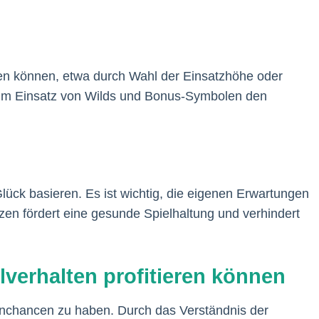
den können, etwa durch Wahl der Einsatzhöhe oder
beim Einsatz von Wilds und Bonus-Symbolen den
lück basieren. Es ist wichtig, die eigenen Erwartungen
nzen fördert eine gesunde Spielhaltung und verhindert
elverhalten profitieren können
nnchancen zu haben. Durch das Verständnis der