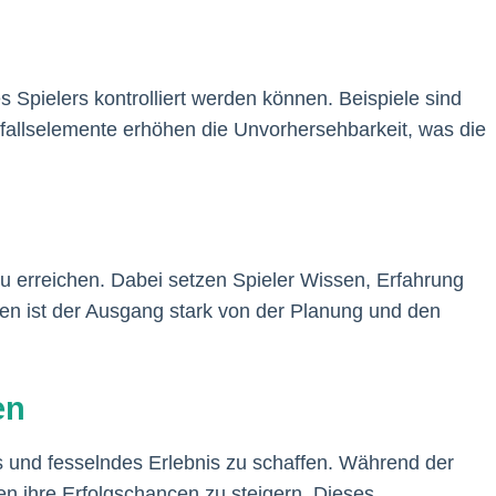
s Spielers kontrolliert werden können. Beispiele sind
fallselemente erhöhen die Unvorhersehbarkeit, was die
u erreichen. Dabei setzen Spieler Wissen, Erfahrung
len ist der Ausgang stark von der Planung und den
en
 und fesselndes Erlebnis zu schaffen. Während der
gen ihre Erfolgschancen zu steigern. Dieses