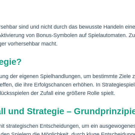
hersehbar sind und nicht durch das bewusste Handeln eine
 Aktivierung von Bonus-Symbolen auf Spielautomaten. Zu
ger vorhersehbar macht.
tegie?
ung der eigenen Spielhandlungen, um bestimmte Ziele z
ffen, die ihre Erfolgschancen erhöhen. In Strategiespie
ksspielen der Zufall eine größere Rolle spielt.
l und Strategie – Grundprinzipi
mit strategischen Entscheidungen, um ein ausgewogenes
ie den Spielern die Möglichkeit, durch kluge Entscheidun