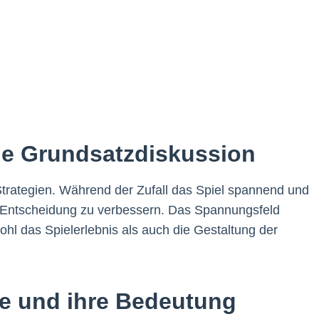
ine Grundsatzdiskussion
trategien. Während der Zufall das Spiel spannend und
d Entscheidung zu verbessern. Das Spannungsfeld
hl das Spielerlebnis als auch die Gestaltung der
ffe und ihre Bedeutung