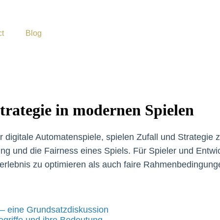
ct
Blog
trategie in modernen Spielen
der digitale Automatenspiele, spielen Zufall und Strateg
und die Fairness eines Spiels. Für Spieler und Entwickl
lerlebnis zu optimieren als auch faire Rahmenbedingung
n – eine Grundsatzdiskussion