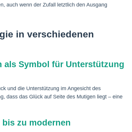
, auch wenn der Zufall letztlich den Ausgang
egie in verschiedenen
n als Symbol für Unterstützung
ück und die Unterstützung im Angesicht des
, dass das Glück auf Seite des Mutigen liegt – eine
l bis zu modernen