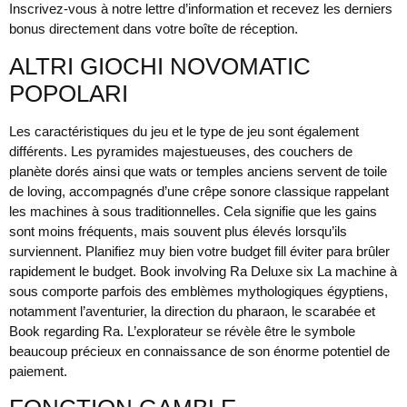
Inscrivez-vous à notre lettre d’information et recevez les derniers
bonus directement dans votre boîte de réception.
ALTRI GIOCHI NOVOMATIC
POPOLARI
Les caractéristiques du jeu et le type de jeu sont également
différents. Les pyramides majestueuses, des couchers de
planète dorés ainsi que wats or temples anciens servent de toile
de loving, accompagnés d’une crêpe sonore classique rappelant
les machines à sous traditionnelles. Cela signifie que les gains
sont moins fréquents, mais souvent plus élevés lorsqu’ils
surviennent. Planifiez muy bien votre budget fill éviter para brûler
rapidement le budget. Book involving Ra Deluxe six La machine à
sous comporte parfois des emblèmes mythologiques égyptiens,
notamment l’aventurier, la direction du pharaon, le scarabée et
Book regarding Ra. L’explorateur se révèle être le symbole
beaucoup précieux en connaissance de son énorme potentiel de
paiement.