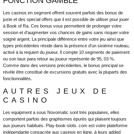
FONCTION GAMBLE
Les casinos en segment offrent souvent parfois des bonus de
juste et des special offers que il est possible de utiliser pour jouer
à Book of Ra. Ces bonus vous permettent de prolonger votre
session et d’augmenter vos chances de gains sans risquer votre
soigné argent. La principale différence entre votre jeu ainsi que
types précédentes réside dans la présence d’un sixième rouleau,
activé à la requiert du joueur. Il compte 10 segments de paiement
ou son taux para retour au joueur représente de 95, 03 %.
Comme dans des versions précédentes, le bonus principal se
révèle être constitué de excursions gratuits avec la pluparts des
fonctionnalités.
AUTRES JEUX DE
CASINO
Les equipment a sous Novomatic sont très populaires, elles
comportent parfois des graphismes épurés qui plaisent toujours
aux joueurs habitués. Play-book-slots. com est votre plateforme
indépendante consacrée aux casinos en ligne, à leurs added