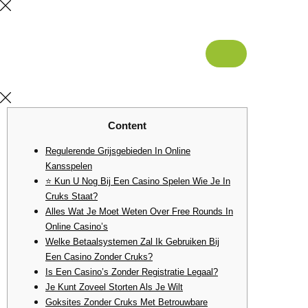
Content
Regulerende Grijsgebieden In Online
Kansspelen
⭐ Kun U Nog Bij Een Casino Spelen Wie Je In
Cruks Staat?
Alles Wat Je Moet Weten Over Free Rounds In
Online Casino’s
Welke Betaalsystemen Zal Ik Gebruiken Bij
Een Casino Zonder Cruks?
Is Een Casino’s Zonder Registratie Legaal?
Je Kunt Zoveel Storten Als Je Wilt
Goksites Zonder Cruks Met Betrouwbare