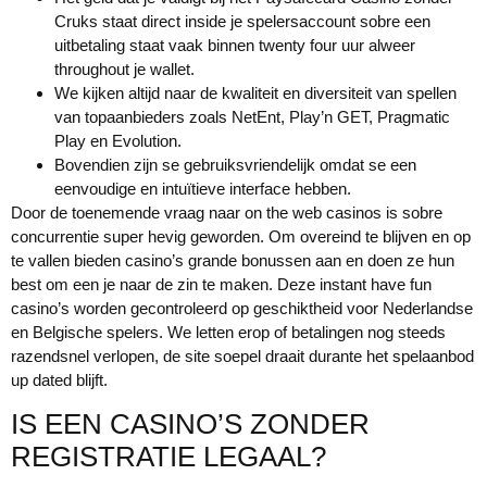
Cruks staat direct inside je spelersaccount sobre een
uitbetaling staat vaak binnen twenty four uur alweer
throughout je wallet.
We kijken altijd naar de kwaliteit en diversiteit van spellen
van topaanbieders zoals NetEnt, Play’n GET, Pragmatic
Play en Evolution.
Bovendien zijn se gebruiksvriendelijk omdat se een
eenvoudige en intuïtieve interface hebben.
Door de toenemende vraag naar on the web casinos is sobre
concurrentie super hevig geworden. Om overeind te blijven en op
te vallen bieden casino’s grande bonussen aan en doen ze hun
best om een je naar de zin te maken. Deze instant have fun
casino’s worden gecontroleerd op geschiktheid voor Nederlandse
en Belgische spelers. We letten erop of betalingen nog steeds
razendsnel verlopen, de site soepel draait durante het spelaanbod
up dated blijft.
IS EEN CASINO’S ZONDER
REGISTRATIE LEGAAL?