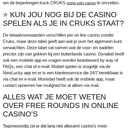
om de beperkingen truck CRUKS
te omzeilen.
noma spin casino
⭐ KUN JOU NOG BIJ DE CASINO
SPELEN ALS JE IN CRUKS STAAT?
De betaalvoorwaarden verschillen per on line casino zonder
Cruks, maar deze tabel geeft aan wat je over het algemeen kunt
verwachten. Deze tabel vat samen wat de voor- en nadelen
precies zijn van gokken bij een buitenlands casino. Dynabet heeft
ook een mobiele app en vragen worden beantwoord by way of
FAQs, een chat of e-mail. Mobiel spelen is mogelijk via de
NewLucky app en er is een klantenservice die 24/7 bereikbaar is
via chat en e-mail. Monixbet heeft ook de mobiele app, maar
contact opnemen har mulighed for at alleen via mail.
ALLES WAT JE MOET WETEN
OVER FREE ROUNDS IN ONLINE
CASINO’S
Tegenwoordig zie je dat lang niet allesamt casino’s meer