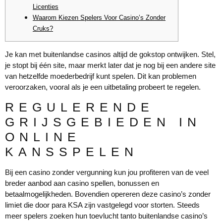
Licenties
Waarom Kiezen Spelers Voor Casino’s Zonder
Cruks?
Je kan met buitenlandse casinos altijd de gokstop ontwijken. Stel,
je stopt bij één site, maar merkt later dat je nog bij een andere site
van hetzelfde moederbedrijf kunt spelen. Dit kan problemen
veroorzaken, vooral als je een uitbetaling probeert te regelen.
REGULERENDE
GRIJSGEBIEDEN IN
ONLINE
KANSSPELEN
Bij een casino zonder vergunning kun jou profiteren van de veel
breder aanbod aan casino spellen, bonussen en
betaalmogelijkheden. Bovendien opereren deze casino’s zonder
limiet die door para KSA zijn vastgelegd voor storten. Steeds
meer spelers zoeken hun toevlucht tanto buitenlandse casino’s