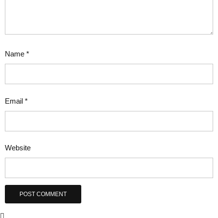
Name
*
Email
*
Website