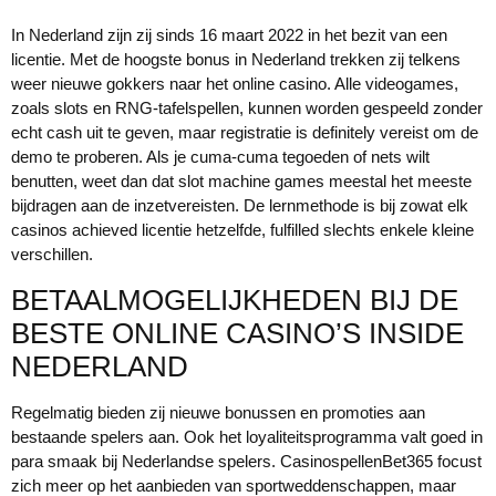
In Nederland zijn zij sinds 16 maart 2022 in het bezit van een
licentie. Met de hoogste bonus in Nederland trekken zij telkens
weer nieuwe gokkers naar het online casino. Alle videogames,
zoals slots en RNG-tafelspellen, kunnen worden gespeeld zonder
echt cash uit te geven, maar registratie is definitely vereist om de
demo te proberen. Als je cuma-cuma tegoeden of nets wilt
benutten, weet dan dat slot machine games meestal het meeste
bijdragen aan de inzetvereisten. De lernmethode is bij zowat elk
casinos achieved licentie hetzelfde, fulfilled slechts enkele kleine
verschillen.
BETAALMOGELIJKHEDEN BIJ DE
BESTE ONLINE CASINO’S INSIDE
NEDERLAND
Regelmatig bieden zij nieuwe bonussen en promoties aan
bestaande spelers aan. Ook het loyaliteitsprogramma valt goed in
para smaak bij Nederlandse spelers. CasinospellenBet365 focust
zich meer op het aanbieden van sportweddenschappen, maar