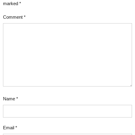
marked
*
Comment
*
Name
*
Email
*