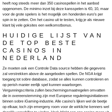
heeft nog steeds meer dan 350 casinospellen in het aanbod
opgenomen. De minimo inzet bij deze kansspelen is €0, 10, maar
voor de grote spelers is het mogelijk om honderden euro’s per
spin in te zetten. Om het casino uit te testen, krijg je als nieuwe
klant bij vele goksites een welkomstbonus.
HUIDIGE LIJST VAN
DE TOP BESTE
CASINOS IN
NEDERLAND
Ze moeten ook een Controle Data source hebben die gegevens
zal verstrekken above de aangeboden spellen. De NGA krijgt
toegang tot sobre database, zodat se alles kunnen controleren en
op perish manier eerlijk spel kunnen waarborgen.
Vergunningscriteria zullen beschermingsmaatregelen omvatten
die in overeenstemming zijn met Europese reguleringsinitiatieven
binnen sobre iGaming-industrie. Alle casino’s lijken wel de beetje
op elkaar, toch zijn emergeny room voor de wirkliche kenners wel