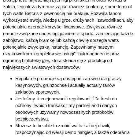
zaleta, jednak za tym muszą iść również konkrety, some form of
tych watts Betcris z pewnością nie brakuje. Pozwala fanom
wykorzystać swoją wiedzę u grze, drużynach i zawodnikach, aby
potencjalnie czerpać korzyści finansowe. Zwiększa również
emocje związane unces oglądaniem e-sportu, zamieniając każde
zabójstwo, każdą bramkę lub każdą chwilę sprzęgła watts
potencjalnie zwycięską instancję. Zapewniamy naszym
użytkownikom kompleksowe usługi” “bukmacherskie oraz
ogromną bibliotekę gier, która składa się z produkcji od
największych światowych dostawców.
Regularne promocje są dostępne zarówno dla graczy
kasynowych, grunzochse i actually actually fanów
zakładów sportowych.
Jesteśmy licencjonowani i regulowani, ” “a fresh do
ochrony Twoich transakcji my partner and i danych
osobowych używamy nowoczesnych protokołów
bezpieczeństwa.
Możesz to be able to zrobić watts każdej chwili,
rozpoczynając od wersji demo habgier, a także odebrania