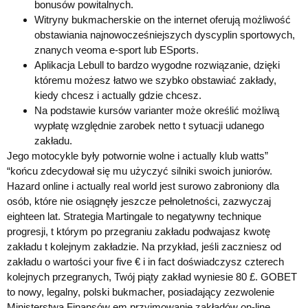
bonusów powitalnych.
Witryny bukmacherskie on the internet oferują możliwość
obstawiania najnowocześniejszych dyscyplin sportowych,
znanych veoma e-sport lub ESports.
Aplikacja Lebull to bardzo wygodne rozwiązanie, dzięki
któremu możesz łatwo we szybko obstawiać zakłady,
kiedy chcesz i actually gdzie chcesz.
Na podstawie kursów varianter może określić możliwą
wypłatę względnie zarobek netto t sytuacji udanego
zakładu.
Jego motocykle były potwornie wolne i actually klub watts”
“końcu zdecydował się mu użyczyć silniki swoich juniorów.
Hazard online i actually real world jest surowo zabroniony dla
osób, które nie osiągnęły jeszcze pełnoletności, zazwyczaj
eighteen lat. Strategia Martingale to negatywny technique
progresji, t którym po przegraniu zakładu podwajasz kwotę
zakładu t kolejnym zakładzie. Na przykład, jeśli zaczniesz od
zakładu o wartości your five € i in fact doświadczysz czterech
kolejnych przegranych, Twój piąty zakład wyniesie 80 £. GOBET
to nowy, legalny, polski bukmacher, posiadający zezwolenie
Ministerstwa Finansów em przyjmowanie zakładów on-line.