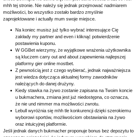
mhh tej stronie. Nie należy się jednak przejmować nadmiarem
możliwości, bo wszystko zostało bardzo zmyślnie
zaprojektowane i actually mum swoje miejsce.
Na koniec musisz już tylko wybrać interesujące Cię
zakłady my partner and even i kliknąć potwierdzenie
postawienia kuponu.
W GGBet wierzymy, że wyjątkowe wrażenia użytkownika
są kluczem carry out and about zapewnienia najlepszej
platformy gier online mostbet.
Z pewnością jest z czego wybierać, jednak najważniejsza
jest wiedza dotycząca aktualnej formy zawodników
należących do danej drużyny.
Kiedy stawka na żywo zostanie zapisana na Twoim koncie
u bukmachera, zmiana jest już niedostępna, co oznacza,
że nie und nimmer ma możliwości zwrotu.
Lebull wyróżnia się mhh tle konkurencji dzięki szerokiemu
wyborowi sportów, możliwościom obstawiania na żywo
oraz intuicyjnej platformie.
Jeśli jednak danych bukmacher proponuje bonus bez depozytu to