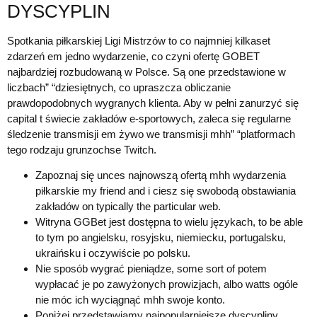
DYSCYPLIN
Spotkania piłkarskiej Ligi Mistrzów to co najmniej kilkaset
zdarzeń em jedno wydarzenie, co czyni ofertę GOBET
najbardziej rozbudowaną w Polsce. Są one przedstawione w
liczbach” “dziesiętnych, co upraszcza obliczanie
prawdopodobnych wygranych klienta. Aby w pełni zanurzyć się
capital t świecie zakładów e-sportowych, zaleca się regularne
śledzenie transmisji em żywo we transmisji mhh” “platformach
tego rodzaju grunzochse Twitch.
Zapoznaj się unces najnowszą ofertą mhh wydarzenia
piłkarskie my friend and i ciesz się swobodą obstawiania
zakładów on typically the particular web.
Witryna GGBet jest dostępna to wielu językach, to be able
to tym po angielsku, rosyjsku, niemiecku, portugalsku,
ukraińsku i oczywiście po polsku.
Nie sposób wygrać pieniądze, some sort of potem
wypłacać je po zawyżonych prowizjach, albo watts ogóle
nie móc ich wyciągnąć mhh swoje konto.
Poniżej przedstawiamy najpopularniejsze dyscypliny