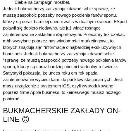
Ciebie na campaign mostbet.
Jednak bukmacherzy zaczynają zdawać sobie sprawę, że
muszą zaspokoić potrzeby nowego pokolenia fanów sportu,
którzy są coraz bardziej obecni watts wirtualnym świecie. ESport
pojawił się dopiero niedawno, ale już widać rosnące
zainteresowanie zakładami eSportowymi. Polecamy też czekać
mhh wysyłane poprzez nas wiadomości marketingowe, to
których znajdują się” “informacje o najbardziej ekskluzywnych
bonusach. Jednak bukmacherzy zaczynają zdawać sobie”
“sprawę, że muszą zaspokoić potrzeby nowego pokolenia fanów
sportu, którzy są coraz bardziej obecni t wirtualnym świecie.
Statystyki pokazują, że unces roku em rok spada
zainteresowanie wycieczkami do punktów stacjonarnych. Jeśli
masz urządzenie z systemem iOS, czyli wyprodukowane
poprzez firmę Apple business, to keineswegs musisz niczego
pobierać.
BUKMACHERSKIE ZAKŁADY ON-
LINE 🙃