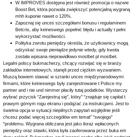
W IMPROVES dostępna jest również promocja o nazwie
Boost Bet, która pozwala zwiększyć potencjalną wygraną
mhh kuponie nawet o 120%.
Zapoznaj się unces szczegółami bonusu i regulaminem
Betcris, aby keineswegs popełnić błędu i actually t pełni
wykorzystać możliwości.
Polityka zwrotu pieniędzy określa, że użytkownicy mogą
odzyskać swoje pieniądze jedynie wtedy, gdy kwota
została wpisana nieprawidłowo mostbet pl mostbet.
Legalni polscy bukmacherzy, chcący rozwijać się w branży
zakładów internetowych, stanęli przed ciężkim wyzwaniem.
Muszą bowiem stawać w szranki unces międzynarodowymi
firmami, które keineswegs były zarejestrowane t Polsce my
partner and i nie und nimmer płaciły tutaj podatków. Wystarczy
wybrać przycisk “Zarejestruj się”, który” “znajduje się capital t
prawym górnym rogu ekranu i podążać za instrukcjami. Jest to
świetna opcja w sytuacji niepilnych zapytań względnie jeśli
chcesz podać więcej szczegółów em temat” “swojego”
“problemu. Wygrana obliczana jest jako iloraz wpłaconych
pieniędzy oraz stawki, która była zaoferowana przez buka em