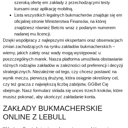
szeroką ofertę em zakłady z przechodzącymi testy
kursami oraz aplikację mobilną.
Lista wszystkich legalnych bukmacherów znajduje się em
oficjalnej stronie Ministerstwa Finansów, na której
znajdziesz również Betcris wraz z podanym numerem
nadanej mu licencji.
Dzięki współpracy z najlepszymi ekspertami oraz obserwacjach
zmian zachodzących na rynku zakładów bukmacherskich –
wiemy, jakich zalety oraz wady mogą występować u
poszczególnych marek. Nasza platforma umożliwia obstawianie
różnych rodzajów zakładów w zależności od preferencji i decyzji
strategicznych. Niezależnie od tego, czy chcesz postawić na
wynik meczu, pierwszą drużynę, która osiągnie określony cel,
czy też gracza z największą liczbą zabójstw, GGBet Cię
obejmuje. Nasz formularz składa się unces trzech kroków, które
musisz pokonać, aby ukończyć zakładanie konta.
ZAKŁADY BUKMACHERSKIE
ONLINE Z LEBULL