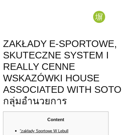
ZAKŁADY E-SPORTOWE,
SKUTECZNE SYSTEM I
REALLY CENNE
WSKAZÓWKI HOUSE
ASSOCIATED WITH SOTO
กลุ่มอำนวยการ
Content
“zakłady Sportowe W Lebull