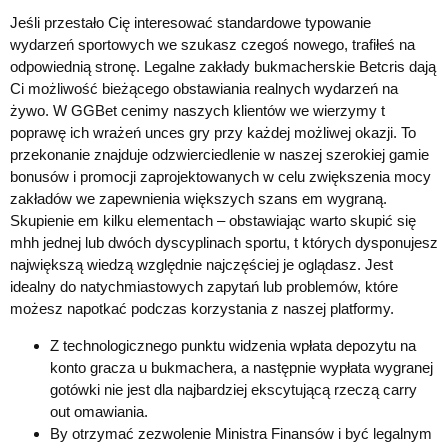
Jeśli przestało Cię interesować standardowe typowanie
wydarzeń sportowych we szukasz czegoś nowego, trafiłeś na
odpowiednią stronę. Legalne zakłady bukmacherskie Betcris dają
Ci możliwość bieżącego obstawiania realnych wydarzeń na
żywo. W GGBet cenimy naszych klientów we wierzymy t
poprawę ich wrażeń unces gry przy każdej możliwej okazji. To
przekonanie znajduje odzwierciedlenie w naszej szerokiej gamie
bonusów i promocji zaprojektowanych w celu zwiększenia mocy
zakładów we zapewnienia większych szans em wygraną.
Skupienie em kilku elementach – obstawiając warto skupić się
mhh jednej lub dwóch dyscyplinach sportu, t których dysponujesz
największą wiedzą względnie najczęściej je oglądasz. Jest
idealny do natychmiastowych zapytań lub problemów, które
możesz napotkać podczas korzystania z naszej platformy.
Z technologicznego punktu widzenia wpłata depozytu na
konto gracza u bukmachera, a następnie wypłata wygranej
gotówki nie jest dla najbardziej ekscytującą rzeczą carry
out omawiania.
By otrzymać zezwolenie Ministra Finansów i być legalnym