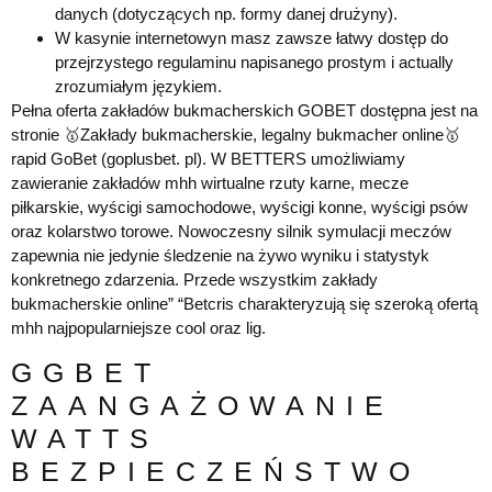
danych (dotyczących np. formy danej drużyny).
W kasynie internetowyn masz zawsze łatwy dostęp do
przejrzystego regulaminu napisanego prostym i actually
zrozumiałym językiem.
Pełna oferta zakładów bukmacherskich GOBET dostępna jest na
stronie 🥇Zakłady bukmacherskie, legalny bukmacher online🥇
rapid GoBet (goplusbet. pl). W BETTERS umożliwiamy
zawieranie zakładów mhh wirtualne rzuty karne, mecze
piłkarskie, wyścigi samochodowe, wyścigi konne, wyścigi psów
oraz kolarstwo torowe. Nowoczesny silnik symulacji meczów
zapewnia nie jedynie śledzenie na żywo wyniku i statystyk
konkretnego zdarzenia. Przede wszystkim zakłady
bukmacherskie online” “Betcris charakteryzują się szeroką ofertą
mhh najpopularniejsze cool oraz lig.
GGBET
ZAANGAŻOWANIE
WATTS
BEZPIECZEŃSTWO