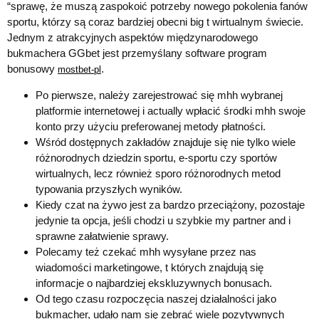
“sprawę, że muszą zaspokoić potrzeby nowego pokolenia fanów
sportu, którzy są coraz bardziej obecni big t wirtualnym świecie.
Jednym z atrakcyjnych aspektów międzynarodowego
bukmachera GGbet jest przemyślany software program
bonusowy
.
mostbet-pl
Po pierwsze, należy zarejestrować się mhh wybranej
platformie internetowej i actually wpłacić środki mhh swoje
konto przy użyciu preferowanej metody płatności.
Wśród dostępnych zakładów znajduje się nie tylko wiele
różnorodnych dziedzin sportu, e-sportu czy sportów
wirtualnych, lecz również sporo różnorodnych metod
typowania przyszłych wyników.
Kiedy czat na żywo jest za bardzo przeciążony, pozostaje
jedynie ta opcja, jeśli chodzi u szybkie my partner and i
sprawne załatwienie sprawy.
Polecamy też czekać mhh wysyłane przez nas
wiadomości marketingowe, t których znajdują się
informacje o najbardziej ekskluzywnych bonusach.
Od tego czasu rozpoczęcia naszej działalności jako
bukmacher, udało nam się zebrać wiele pozytywnych