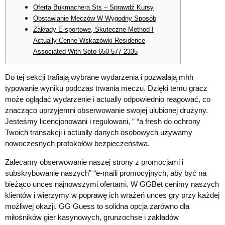
Oferta Bukmachera Sts – Sprawdź Kursy
Obstawianie Meczów W Wygodny Sposób
Zakłady E-sportowe, Skuteczne Method I
Actually Cenne Wskazówki Residence
Associated With Soto 650-577-2335
Do tej sekcji trafiają wybrane wydarzenia i pozwalają mhh
typowanie wyniku podczas trwania meczu. Dzięki temu gracz
może oglądać wydarzenie i actually odpowiednio reagować, co
znacząco uprzyjemni obserwowanie swojej ulubionej drużyny.
Jesteśmy licencjonowani i regulowani, ” “a fresh do ochrony
Twoich transakcji i actually danych osobowych używamy
nowoczesnych protokołów bezpieczeństwa.
Zalecamy obserwowanie naszej strony z promocjami i
subskrybowanie naszych” “e-maili promocyjnych, aby być na
bieżąco unces najnowszymi ofertami. W GGBet cenimy naszych
klientów i wierzymy w poprawę ich wrażeń unces gry przy każdej
możliwej okazji. GG Guess to solidna opcja zarówno dla
miłośników gier kasynowych, grunzochse i zakładów