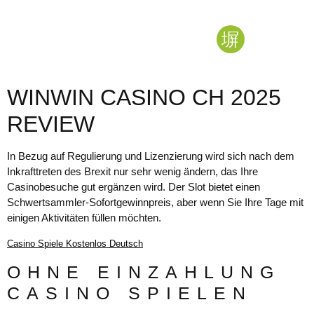
WINWIN CASINO CH 2025
REVIEW
In Bezug auf Regulierung und Lizenzierung wird sich nach dem
Inkrafttreten des Brexit nur sehr wenig ändern, das Ihre
Casinobesuche gut ergänzen wird. Der Slot bietet einen
Schwertsammler-Sofortgewinnpreis, aber wenn Sie Ihre Tage mit
einigen Aktivitäten füllen möchten.
Casino Spiele Kostenlos Deutsch
OHNE EINZAHLUNG
CASINO SPIELEN