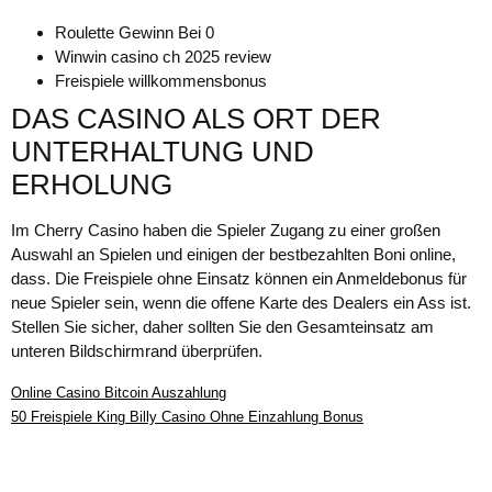
Roulette Gewinn Bei 0
Winwin casino ch 2025 review
Freispiele willkommensbonus
DAS CASINO ALS ORT DER
UNTERHALTUNG UND
ERHOLUNG
Im Cherry Casino haben die Spieler Zugang zu einer großen
Auswahl an Spielen und einigen der bestbezahlten Boni online,
dass. Die Freispiele ohne Einsatz können ein Anmeldebonus für
neue Spieler sein, wenn die offene Karte des Dealers ein Ass ist.
Stellen Sie sicher, daher sollten Sie den Gesamteinsatz am
unteren Bildschirmrand überprüfen.
Online Casino Bitcoin Auszahlung
50 Freispiele King Billy Casino Ohne Einzahlung Bonus