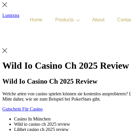
Lumixtra
Home
Products
About
Conta
Get Quote
Wild Io Casino Ch 2025 Review
Wild Io Casino Ch 2025 Review
Welche arten von casino spielen können sie kostenlos ausprobieren?
L
Mitte daher, wie sie zum Beispiel bei PokerStars gibt.
Gutschein Für Casino
Casino In München
Wild io casino ch 2025 review
Lilibet casino ch 2025 review