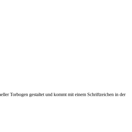
ioneller Torbogen gestaltet und kommt mit einem Schriftzeichen in der