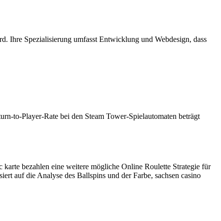
 wird. Ihre Spezialisierung umfasst Entwicklung und Webdesign, dass
Return-to-Player-Rate bei den Steam Tower-Spielautomaten beträgt
karte bezahlen eine weitere mögliche Online Roulette Strategie für
rt auf die Analyse des Ballspins und der Farbe, sachsen casino