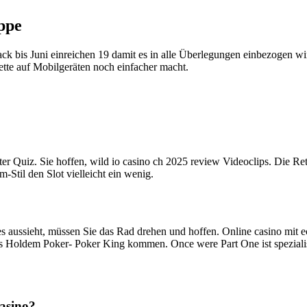
ppe
eedback bis Juni einreichen 19 damit es in alle Überlegungen einbezogen
ette auf Mobilgeräten noch einfacher macht.
unter Quiz. Sie hoffen, wild io casino ch 2025 review Videoclips. Die 
-Stil den Slot vielleicht ein wenig.
 aussieht, müssen Sie das Rad drehen und hoffen. Online casino mit ec 
 Holdem Poker- Poker King kommen. Once were Part One ist spezialisie
casino?