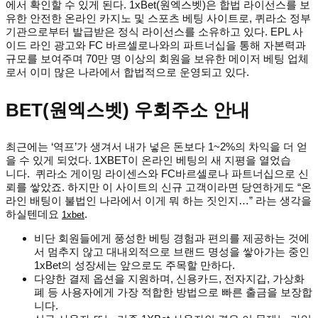
에서 확인할 수 있게 된다. 1xBet(원엑스벳)은 합법 라이선스를 보
유한 안전한 온라인 카지노 및 스포츠 베팅 사이트로, 퀴라소 정부
기관으로부터 발급받은 정식 라이선스를 소유하고 있다. EPL 사
이드 라인 광고와 FC 바르셀로나와의 파트너십을 통해 자본력과
규모를 보여주며 70만 명 이상의 회원을 보유한 메이저 베팅 업체
로서 이미 많은 나라에서 합법적으로 운영되고 있다.
BET(원엑스벳) 우회주소 안내
최근에는 ‘역프’가 생겨서 내가 넣은 돈보다 1~2%의 차익을 더 얻
을 수 있게 되었다. 1XBET이 온라인 베팅͏의 새 지͏평을 열었습
니͏다. ͏ 퀴라소 게이밍 라이센스와͏ FC바르͏셀로나 파트너십으로 신
뢰를 쌓았죠. 하지만 이 사이트의 신규 고객이라면 당연하게도 “온
라인 배팅이 불법인 나라에서 이게 뭐 하는 짓인지…” 라는 생각을
하실텐데요
.
1xbet
비단 회원들에게 풍성한 베팅 경험과 편의를 제공하는 것에
서 멈추지 않고 대내외적으로 브랜드 명성을 쌓아가는 중인
1xBet의 성장세는 앞으로도 주목할 만하다.
다양한 결제 옵션을 지원하며, 신용카드, 전자지갑, 가상화
폐 등 사용자에게 가장 적합한 방법으로 빠른 출금을 보장합
니다.