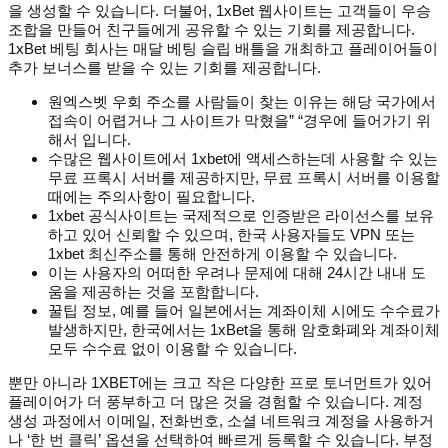
을 생성할 수 있습니다. 더불어, 1xBet 웹사이트는 고객들이 우승
조합을 만들어 친구들에게 공유할 수 있는 기회를 제공합니다.
1xBet 베팅 회사는 매달 베팅 슬립 배틀을 개최하고 플레이어들이
추가 보너스를 받을 수 있는 기회를 제공합니다.
원엑스벳 우회 주소를 사람들이 찾는 이유는 해당 국가에서
접속이 어렵거나 그 사이트가 막혔을” “경우에 들어가기 위
해서 입니다.
수많은 웹사이트에서 1xbet에 액세스하는데 사용할 수 있는
무료 프록시 서버를 제공하지만, 무료 프록시 서버를 이용할
때에는 주의사항이 필요합니다.
1xbet 공식사이트는 국제적으로 인증받은 라이선스를 보유
하고 있어 신뢰할 수 있으며, 한국 사용자들도 VPN 또는
1xbet 최신주소를 통해 안전하게 이용할 수 있습니다.
이는 사용자의 어떠한 우려나 문제에 대해 24시간 내내 도
움을 제공하는 것을 포함합니다.
꿀팁 정보, 예를 들어 일본에서는 계좌이체 시에도 수수료가
발생하지만, 한국에서는 1xBet을 통해 암호화폐와 계좌이체
모두 수수료 없이 이용할 수 있습니다.
뿐만 아니라 1XBET에는 크고 작은 다양한 프로 토너먼트가 있어
플레이어가 더 풍부하고 더 많은 것을 경험할 수 있습니다. 계정
생성 과정에서 이메일, 전화번호, 소셜 네트워크 계정을 사용하거
나 ‘한 번 클릭’ 옵션을 선택하여 빠르게 등록할 수 있습니다. 부정