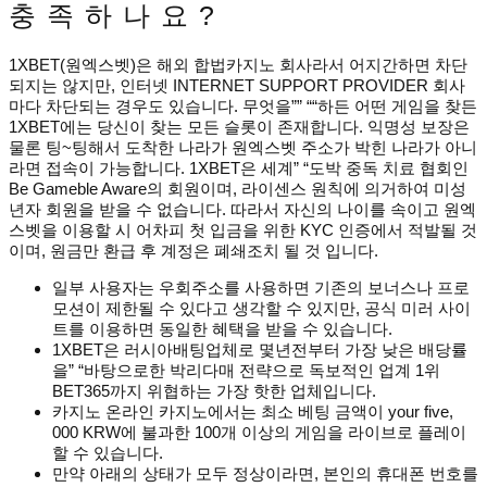
충족하나요?
1XBET(원엑스벳)은 해외 합법카지노 회사라서 어지간하면 차단
되지는 않지만, 인터넷 INTERNET SUPPORT PROVIDER 회사
마다 차단되는 경우도 있습니다. 무엇을”” ““하든 어떤 게임을 찾든
1XBET에는 당신이 찾는 모든 슬롯이 존재합니다. 익명성 보장은
물론 팅~팅해서 도착한 나라가 원엑스벳 주소가 박힌 나라가 아니
라면 접속이 가능합니다. 1XBET은 세계” “도박 중독 치료 협회인
Be Gameble Aware의 회원이며, 라이센스 원칙에 의거하여 미성
년자 회원을 받을 수 없습니다. 따라서 자신의 나이를 속이고 원엑
스벳을 이용할 시 어차피 첫 입금을 위한 KYC 인증에서 적발될 것
이며, 원금만 환급 후 계정은 폐쇄조치 될 것 입니다.
일부 사용자는 우회주소를 사용하면 기존의 보너스나 프로
모션이 제한될 수 있다고 생각할 수 있지만, 공식 미러 사이
트를 이용하면 동일한 혜택을 받을 수 있습니다.
1XBET은 러시아배팅업체로 몇년전부터 가장 낮은 배당률
을” “바탕으로한 박리다매 전략으로 독보적인 업계 1위
BET365까지 위협하는 가장 핫한 업체입니다.
카지노 온라인 카지노에서는 최소 베팅 금액이 your five,
000 KRW에 불과한 100개 이상의 게임을 라이브로 플레이
할 수 있습니다.
만약 아래의 상태가 모두 정상이라면, 본인의 휴대폰 번호를