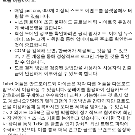
드를 허용하세요.
매일 just one, 000개 이상의 스포츠 이벤트를 플랫폼에서 베
팅할 수 있습니다.
시스템 화면이 조금 불편해도 글로벌 배팅 사이트중 유일하
게 국내은행을 원합니다.
최신 도메인 정보를 확인하려면 공식 웹사이트, 이메일 뉴스
레터, 또는 고객 지원팀을 통해 업데이트된 주소를 확인하는
것이 중요합니다.
COM’을 검색해 보면, 한국어가 제공되는 것을 알 수 있으
며, 기존 계정을 통해 정상적으로 로그인 가능한 것을 확인
할 수 있습니다.
모든 결제 방법은 검증된 방법만을 사용하여 사용자의 입출
금이 안전하게 이루어질 수 있도록 합니다.
1xbet 어플은 안드로이드와 아이폰은 각각 다른 어플을 다운로드
받으셔서 이용하실 수 있습니다. 문페이를 활용하여 신용카드로
암호화폐를 구매하고 수수료없이 교환이 가능하다는 것 혹시 알
고 계셨나요? SNS와 텔레그램의 가입방법은 간단하지만 프로모
션을 이용하실때 등록하시면 또다른 혜택을 받아보실 수 있습니
다. 이외에도 1xBet은 글로벌 박람회에 정기적으로 참여하여 최신
시장 전망과 비즈니스 기회를 논의하고 있습니다. 이러한 국제 행
사 참여를 통해 1xBet은 글로벌 입지 강화와 최신 트렌드 파악에
주력하고 있으며, 이를 통해 더욱 견고한 글로벌 브랜드로 성장하