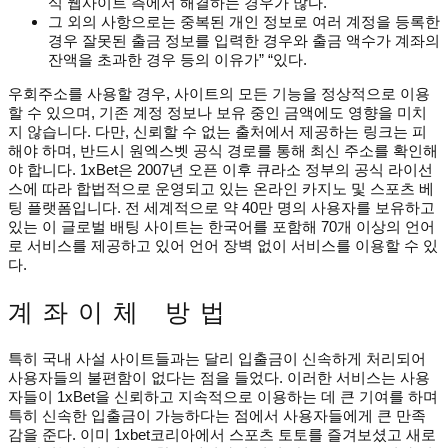
식 웹사이트 측에서 해결하는 경우가 많다.
그 외의 사항으로는 중복된 개인 정보로 여러 계정을 등록한
경우 잘못된 출금 정보를 입력한 경우와 출금 액수가 계좌의
잔액을 초과한 경우 등의 이유가” “있다.
우회주소를 사용할 경우, 사이트의 모든 기능을 정상적으로 이용
할 수 있으며, 기존 계정 정보나 보유 중인 금액에도 영향을 미치
지 않습니다. 다만, 신뢰할 수 없는 출처에서 제공하는 링크는 피
해야 하며, 반드시 원엑스벳 공식 경로를 통해 최신 주소를 확인해
야 합니다. 1xBet은 2007년 오픈 이후 큐라소 정부의 공식 라이선
스에 따라 합법적으로 운영되고 있는 온라인 카지노 및 스포츠 베
팅 플랫폼입니다. 전 세계적으로 약 40만 명의 사용자를 보유하고
있는 이 글로벌 배팅 사이트는 한국어를 포함해 70개 이상의 언어
로 서비스를 제공하고 있어 언어 장벽 없이 서비스를 이용할 수 있
다.
계좌이체 방법
특히 국내 사설 사이트들과는 달리 입출금이 신속하게 처리되어
사용자들의 불편함이 없다는 점을 들었다. 이러한 서비스는 사용
자들이 1xBet을 신뢰하고 지속적으로 이용하는 데 큰 기여를 하며
특히 신속한 입출금이 가능하다는 점에서 사용자들에게 큰 만족
감을 준다. 이미 1xbet코리아에서 스포츠 토토를 즐겨보셨고 새로