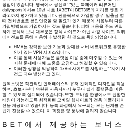
장점이 있습니다. 영국에서 공신력” “있는 북메이커 리뷰어인
dailysports에서는 10년 내로 1XBET이 BET365의 자리를 뺏을 거
라고까지 평가하고 있습니다. 원클릭으로 가입할 경우, 입출금 할
때 전화번호로 본인인증을 할 필요가 있기 때문에 처음부터 다른
가입방법으로 가입하시는 것도 좋습니다. 피해 내용을 주도 면밀
하게 분석해 보니 대부분은 정식 사이트가 아닌 사칭 사이트, 먹튀
에이전트를 통해 이용하다 발생한 한 것으로 확인되었습니다.
HMA는 강력한 보안 기능과 방대한 서버 네트워크로 유명한
인기 있는 VPN 서비스입니다.
이를 통해 사용자들은 플랫폼 이용 중에 마주칠 수 있는 어
떠한 문제에 대해 도움을 요청하고 해결할 수 있습니다.
이러한 상황을 악용하여 1xBet 사이트를 사칭하는” “사기 사
건도 다수 발생하고 있다.
원엑스벳은 직관적인 인터페이스와 유저 친화적인 디자인을 적용
하여, 초보자부터 숙련된 사용자까지 누구나 쉽게 플랫폼을 이용
할 수 있도록 설계되어 있습니다. 또한, 모바일 환경에서도 원활한
베팅이 가능하도록 최적화된 모바일 웹사이트와 전용 애플리케이
션을 제공하고 있습니다. 등록 과정에서 요구되는 모든 단계를 손
쉽게 진행할 수 있으며, 이 과정은 몇 분밖에 걸리지 않습니다.
B͏ET͏에서 제공하는 보너스