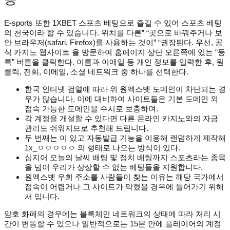
E-sports 또한 1XBET 스포츠 베팅으로 즐길 수 있어 스포츠 베팅
의 천국이라 할 수 있습니다. 위치를 다른” “곳으로 바꿔주거나 보
안 브라우저(safari, Firefox)를 사용하는 것이” “권장된다. 우선, 공
식 카지노 웹사이트 을 방문하여 홈페이지 상단 오른쪽에 있는 “등
록” 버튼을 클릭한다. 이름과 이메일 등 개인 정보를 입력한 후, 원
클릭, 전화, 이메일, 소셜 네트워크 중 하나를 선택한다.
한국 인터넷 검열에 따라 위 원엑스벳 도메인이 차단되는 경
우가 많습니다. 이에 대비하여 사이트들은 기본 도메인 외
접속 가능한 도메인을 수시로 보충하며.
각 계정을 개설할 수 있다면 다른 온라인 카지노와의 자금
관리도 쉬워지므로 추천해 드립니다.
두 번째는 이 있고 자동발급 기능을 이용해 랜덤하게 제작해
1x_ㅇㅇㅇㅇㅇ 의 형태로 나오는 방식이 있다.
심지어 오늘의 날씨 배팅 및 정치 배팅까지 스포츠라는 종목
을 넘어 우리가 상상할 수 없는 베팅들을 지원합니다.
원엑스벳 우회 주소를 사람들이 찾는 이유는 해당 국가에서
접속이 어렵거나 그 사이트가 막혔을 경우에 들어가기 위해
서 입니다.
암호 화폐의 경우에는 블록체인 네트워크의 상태에 따라 처리 시
간이 변동할 수 있으나 일반적으로는 15분 안에 플레이어의 계정