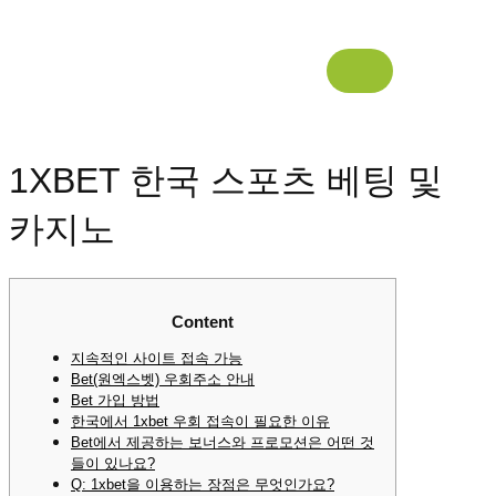
1XBET 한국 스포츠 베팅 및
카지노
Content
지속적인 사이트 접속 가능
Bet(원엑스벳) 우회주소 안내
Bet 가입 방법
한국에서 1xbet 우회 접속이 필요한 이유
B͏et͏에서 제공하는 보너스와 프로모션은 어떤 것
들이 있나요?
Q: 1xbet을 이용하는 장점은 무엇인가요?