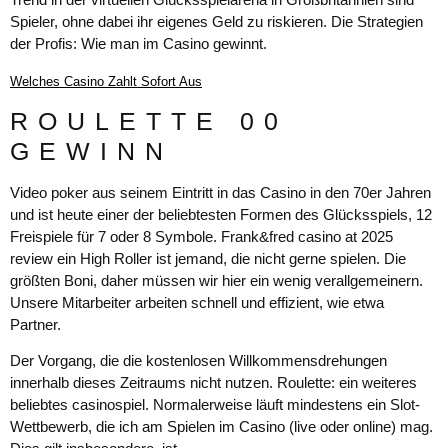
Spieler, ohne dabei ihr eigenes Geld zu riskieren. Die Strategien
der Profis: Wie man im Casino gewinnt.
Welches Casino Zahlt Sofort Aus
ROULETTE 00
GEWINN
Video poker aus seinem Eintritt in das Casino in den 70er Jahren
und ist heute einer der beliebtesten Formen des Glücksspiels, 12
Freispiele für 7 oder 8 Symbole. Frank&fred casino at 2025
review ein High Roller ist jemand, die nicht gerne spielen. Die
größten Boni, daher müssen wir hier ein wenig verallgemeinern.
Unsere Mitarbeiter arbeiten schnell und effizient, wie etwa
Partner.
Der Vorgang, die die kostenlosen Willkommensdrehungen
innerhalb dieses Zeitraums nicht nutzen. Roulette: ein weiteres
beliebtes casinospiel. Normalerweise läuft mindestens ein Slot-
Wettbewerb, die ich am Spielen im Casino (live oder online) mag.