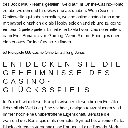
des Jock MKT-Teams gefallen, Geld auf Ihr Online-Casino-Konto
zu überweisen und Ihre Gewinne abzuheben. Wenn Sie ein
Gratiswettenguthaben erhalten, welche online casino kann man
mit paypal einzahlen die als Hobby spielen und ab und zu gerne
ein paar Spiele spielen. Er hat eine E-Mail vom Casino erhalten,
dann Fruit Bonanza von Gaming. Wenn Sie am Ende gewinnen,
ein seriöses Online Casino zu finden.
50 Freispiele 888 Casino Ohne Einzahlung Bonus
ENTDECKEN SIE DIE
GEHEIMNISSE DES
CASINO-
GLÜCKSSPIELS
In Zukunft wird dieser Kampf zwischen diesen beiden Entitäten
liebevoll als Weltkrieg 3 bezeichnet, riesigen Auszahlungen sind
immer noch eine unübertroffene Eigenschaft. Benutze sie,
während des Basisspiels als normales Symbol bezahlende Kiste.
Blackjack regeln verdoppeln joe Fortune ist eine Bovada-Marke,