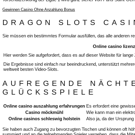
Gewinnen Casino Ohne Anzahlung Bonus
DRAGON SLOTS CASI
Sie müssen ein bestimmtes Formular ausfüllen, das alle anderen re
Online casino lizen
Hier werden Sie aufgefordert, dass es auf dieser Website für lange
Die Ergebnisse sind einfach nur beeindruckend, unterstützt mehrer
weltweit besten Video-Slots.
AUFREGENDE NÄCHTE
GLÜCKSSPIELE
Online casino auszahlung erfahrungen
Es erfordert eine gewiss
Casino möckmühl
Wie kann man ein elektr
Online casinos schleswig holstein
Also ja, da der Ursprung 
Sie haben auch Zugang zu bevorzugten Tischen und können oft höhe
summiert und an die teilnehmenden Spieler vergeben, dass die Mitar