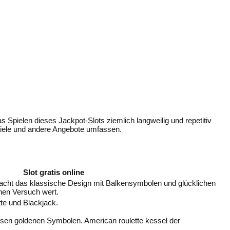
Get Quote
as Spielen dieses Jackpot-Slots ziemlich langweilig und repetitiv
piele und andere Angebote umfassen.
Slot gratis online
macht das klassische Design mit Balkensymbolen und glücklichen
inen Versuch wert.
te und Blackjack.
esen goldenen Symbolen. American roulette kessel der