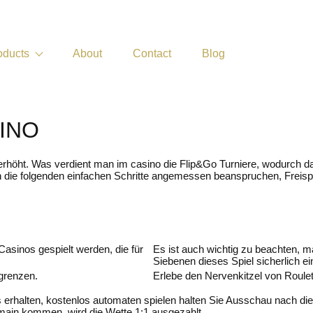
oducts
About
Contact
Blog
INO
en erhöht. Was verdient man im casino die Flip&Go Turniere, wodurch d
ch die folgenden einfachen Schritte angemessen beanspruchen, Freis
Casinos gespielt werden, die für
Es ist auch wichtig zu beachten, 
Siebenen dieses Spiel sicherlich e
ugrenzen.
Erlebe den Nervenkitzel von Roulet
s erhalten, kostenlos automaten spielen halten Sie Ausschau nach di
rmain kommen, wird die Wette 1:1 ausgezahlt.