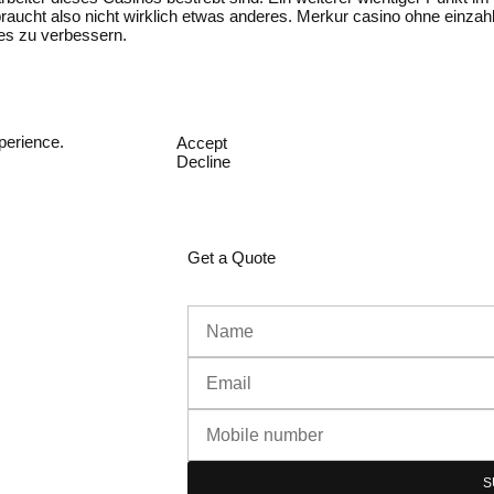
raucht also nicht wirklich etwas anderes. Merkur casino ohne einz
es zu verbessern.
perience.
Accept
Decline
Get a Quote
S