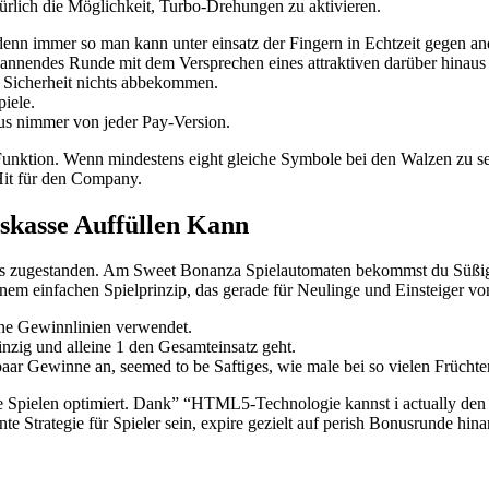
ürlich die Möglichkeit, Turbo-Drehungen zu aktivieren.
denn immer so man kann unter einsatz der Fingern in Echtzeit gegen an
annendes Runde mit dem Versprechen eines attraktiven darüber hinaus po
 Sicherheit nichts abbekommen.
piele.
us nimmer von jeder Pay-Version.
Funktion. Wenn mindestens eight gleiche Symbole bei den Walzen zu seh
 Hit für den Company.
tskasse Auffüllen Kann
e Spins zugestanden. Am Sweet Bonanza Spielautomaten bekommst du Süß
einem einfachen Spielprinzip, das gerade für Neulinge und Einsteiger vo
eine Gewinnlinien verwendet.
einzig und alleine 1 den Gesamteinsatz geht.
in paar Gewinne an, seemed to be Saftiges, wie male bei so vielen Frücht
e Spielen optimiert. Dank” “HTML5-Technologie kannst i actually den S
te Strategie für Spieler sein, expire gezielt auf perish Bonusrunde hina