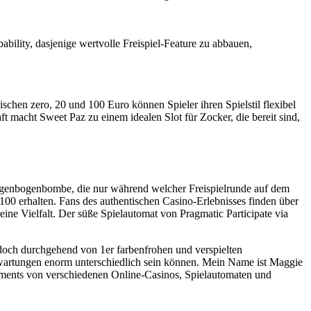
lity, dasjenige wertvolle Freispiel-Feature zu abbauen,
ischen zero, 20 und 100 Euro können Spieler ihren Spielstil flexibel
t macht Sweet Paz zu einem idealen Slot für Zocker, die bereit sind,
Regenbogenbombe, die nur während welcher Freispielrunde auf dem
100 erhalten. Fans des authentischen Casino-Erlebnisses finden über
ine Vielfalt. Der süße Spielautomat von Pragmatic Participate via
edoch durchgehend von 1er farbenfrohen und verspielten
rwartungen enorm unterschiedlich sein können. Mein Name ist Maggie
ssments von verschiedenen Online-Casinos, Spielautomaten und