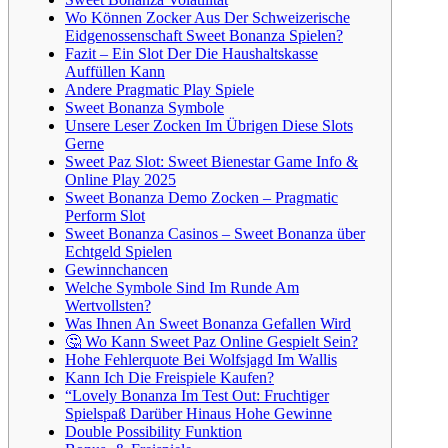
Wo Können Zocker Aus Der Schweizerische
Eidgenossenschaft Sweet Bonanza Spielen?
Fazit – Ein Slot Der Die Haushaltskasse
Auffüllen Kann
Andere Pragmatic Play Spiele
Sweet Bonanza Symbole
Unsere Leser Zocken Im Übrigen Diese Slots
Gerne
Sweet Paz Slot: Sweet Bienestar Game Info &
Online Play 2025
Sweet Bonanza Demo Zocken – Pragmatic
Perform Slot
Sweet Bonanza Casinos – Sweet Bonanza über
Echtgeld Spielen
Gewinnchancen
Welche Symbole Sind Im Runde Am
Wertvollsten?
Was Ihnen An Sweet Bonanza Gefallen Wird
🤔 Wo Kann Sweet Paz Online Gespielt Sein?
Hohe Fehlerquote Bei Wolfsjagd Im Wallis
Kann Ich Die Freispiele Kaufen?
“Lovely Bonanza Im Test Out: Fruchtiger
Spielspaß Darüber Hinaus Hohe Gewinne
Double Possibility Funktion