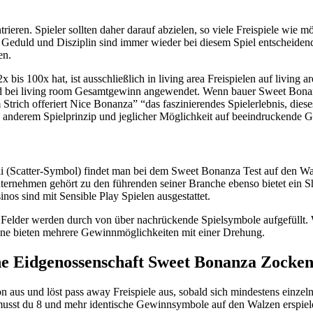
rieren. Spieler sollten daher darauf abzielen, so viele Freispiele wie m
n. Geduld und Disziplin sind immer wieder bei diesem Spiel entscheide
en.
bis 100x hat, ist ausschließlich in living area Freispielen auf living
bei living room Gesamtgewinn angewendet. Wenn bauer Sweet Bonanza p
trich offeriert Nice Bonanza” “das faszinierendes Spielerlebnis, diese
 anderem Spielprinzip und jeglicher Möglichkeit auf beeindruckende Ge
 (Scatter-Symbol) findet man bei dem Sweet Bonanza Test auf den Walz
Unternehmen gehört zu den führenden seiner Branche ebenso bietet ein
nos sind mit Sensible Play Spielen ausgestattet.
der werden durch von über nachrückende Spielsymbole aufgefüllt. Wie 
ne bieten mehrere Gewinnmöglichkeiten mit einer Drehung.
e Eidgenossenschaft Sweet Bonanza Zocke
ion aus und löst pass away Freispiele aus, sobald sich mindestens einze
sst du 8 und mehr identische Gewinnsymbole auf den Walzen erspielen,