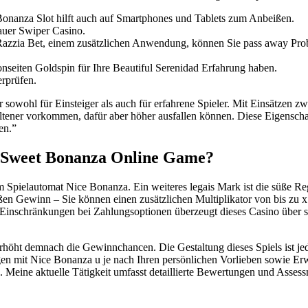
Bonanza Slot hilft auch auf Smartphones und Tablets zum Anbeißen.
uer Swiper Casino.
zzia Bet, einem zusätzlichen Anwendung, können Sie pass away Probabi
seiten Goldspin für Ihre Beautiful Serenidad Erfahrung haben.
erprüfen.
 sowohl für Einsteiger als auch für erfahrene Spieler. Mit Einsätzen zw
eltener vorkommen, dafür aber höher ausfallen können. Diese Eigenschaf
en.”
 Sweet Bonanza Online Game?
m Spielautomat Nice Bonanza. Ein weiteres legais Mark ist die süße 
ßen Gewinn – Sie können einen zusätzlichen Multiplikator von bis zu x
 Einschränkungen bei Zahlungsoptionen überzeugt dieses Casino über se
erhöht demnach die Gewinnchancen. Die Gestaltung dieses Spiels ist j
gen mit Nice Bonanza u je nach Ihren persönlichen Vorlieben sowie E
. Meine aktuelle Tätigkeit umfasst detaillierte Bewertungen und Asse