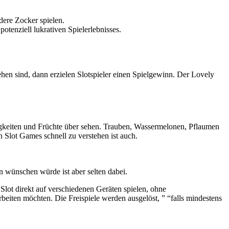
dere Zocker spielen.
tenziell lukrativen Spielerlebnisses.
en sind, dann erzielen Slotspieler einen Spielgewinn. Der Lovely
igkeiten und Früchte über sehen. Trauben, Wassermelonen, Pflaumen
n Slot Games schnell zu verstehen ist auch.
en wünschen würde ist aber selten dabei.
lot direkt auf verschiedenen Geräten spielen, ohne
rbeiten möchten. Die Freispiele werden ausgelöst, ” “falls mindestens