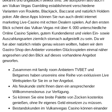
bekannt und unglaublich beliebt sind. Sie aufspüren also auch i
am Vulkan Vegas Gambling establishment verschiedene
Varianten von Roulette, Blackjack, Baccarat und natürlich Holdem
poker. Alle diese Apps können Sie nun auch direkt internet
marketing Live-Casino mit echten Dealern spielen. Auf den ersten
Blick scheint das Vulkan Vegas mit über 4. 000 unterschiedliche
Online Casino Spielen, gutem Kundendienst und vielen Ein- sowie
Auszahlungsarten ziemlich stomach aufgestellt zu sein. Da wir
fue aber natürlich relativ genau wissen wollten, haben wir dem
Gastro-Shop den Anbieter vonseiten Glücksspielen einmal näher
angesehen und den Blick auf dieses vorhandene Angebot
geworfen.
Zusammen mit family room Anbietern TVBET und
Betgames haben unsereins eine Reihe von exklusiven Live
Wettspielen für Sie im or her Angebot.
Als Neukunde steht Ihnen dann ein ansprechender
Willkommensbonus zur Verfügung.
So können Sie eine breite Palette von Zocken kostenlos
genießen, ohne Ihr eigenes Geld einsetzen zu müssen.
Bestandskunden im Vulkanvegas Casino können einander