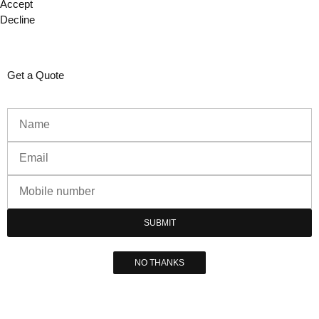
Accept
Decline
Get a Quote
SUBMIT
NO THANKS