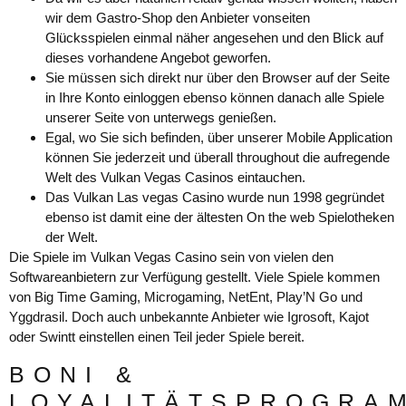
wir dem Gastro-Shop den Anbieter vonseiten
Glücksspielen einmal näher angesehen und den Blick auf
dieses vorhandene Angebot geworfen.
Sie müssen sich direkt nur über den Browser auf der Seite
in Ihre Konto einloggen ebenso können danach alle Spiele
unserer Seite von unterwegs genießen.
Egal, wo Sie sich befinden, über unserer Mobile Application
können Sie jederzeit und überall throughout die aufregende
Welt des Vulkan Vegas Casinos eintauchen.
Das Vulkan Las vegas Casino wurde nun 1998 gegründet
ebenso ist damit eine der ältesten On the web Spielotheken
der Welt.
Die Spiele im Vulkan Vegas Casino sein von vielen den
Softwareanbietern zur Verfügung gestellt. Viele Spiele kommen
von Big Time Gaming, Microgaming, NetEnt, Play’N Go und
Yggdrasil. Doch auch unbekannte Anbieter wie Igrosoft, Kajot
oder Swintt einstellen einen Teil jeder Spiele bereit.
BONI &
LOYALITÄTSPROGRA