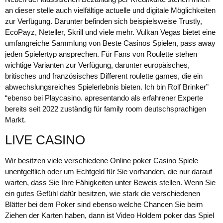
an dieser stelle auch vielfältige actuelle und digitale Möglichkeiten
zur Verfügung. Darunter befinden sich beispielsweise Trustly,
EcoPayz, Neteller, Skrill und viele mehr. Vulkan Vegas bietet eine
umfangreiche Sammlung von Beste Casinos Spielen, pass away
jeden Spielertyp ansprechen. Für Fans von Roulette stehen
wichtige Varianten zur Verfügung, darunter europäisches,
britisches und französisches Different roulette games, die ein
abwechslungsreiches Spielerlebnis bieten. Ich bin Rolf Brinker”
“ebenso bei Playcasino. apresentando als erfahrener Experte
bereits seit 2022 zuständig für family room deutschsprachigen
Markt.
LIVE CASINO
Wir besitzen viele verschiedene Online poker Casino Spiele
unentgeltlich oder um Echtgeld für Sie vorhanden, die nur darauf
warten, dass Sie Ihre Fähigkeiten unter Beweis stellen. Wenn Sie
ein gutes Gefühl dafür besitzen, wie stark die verschiedenen
Blätter bei dem Poker sind ebenso welche Chancen Sie beim
Ziehen der Karten haben, dann ist Video Holdem poker das Spiel