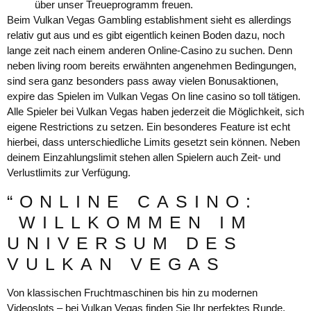
über unser Treueprogramm freuen.
Beim Vulkan Vegas Gambling establishment sieht es allerdings
relativ gut aus und es gibt eigentlich keinen Boden dazu, noch
lange zeit nach einem anderen Online-Casino zu suchen. Denn
neben living room bereits erwähnten angenehmen Bedingungen,
sind sera ganz besonders pass away vielen Bonusaktionen,
expire das Spielen im Vulkan Vegas On line casino so toll tätigen.
Alle Spieler bei Vulkan Vegas haben jederzeit die Möglichkeit, sich
eigene Restrictions zu setzen. Ein besonderes Feature ist echt
hierbei, dass unterschiedliche Limits gesetzt sein können. Neben
deinem Einzahlungslimit stehen allen Spielern auch Zeit- und
Verlustlimits zur Verfügung.
“ONLINE CASINO:
WILLKOMMEN IM
UNIVERSUM DES
VULKAN VEGAS
Von klassischen Fruchtmaschinen bis hin zu modernen
Videoslots – bei Vulkan Vegas finden Sie Ihr perfektes Runde.