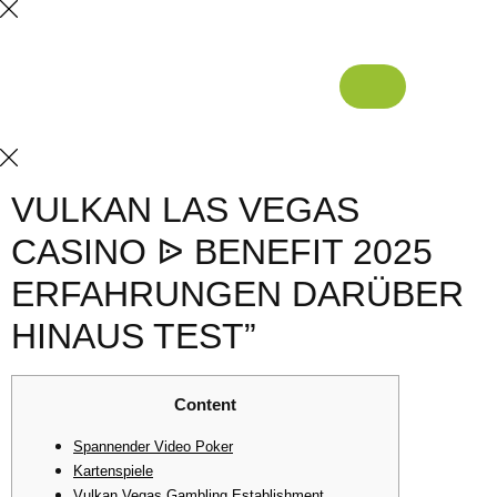
VULKAN LAS VEGAS
CASINO ᐉ BENEFIT 2025
ERFAHRUNGEN DARÜBER
HINAUS TEST”
Content
Spannender Video Poker
Kartenspiele
Vulkan Vegas Gambling Establishment