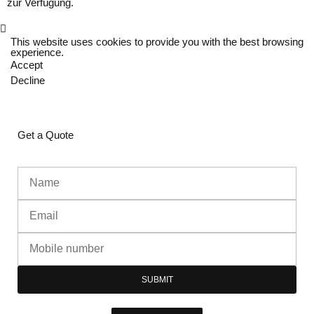
zur Verfügung.
This website uses cookies to provide you with the best browsing
experience.
Accept
Decline
Get a Quote
SUBMIT