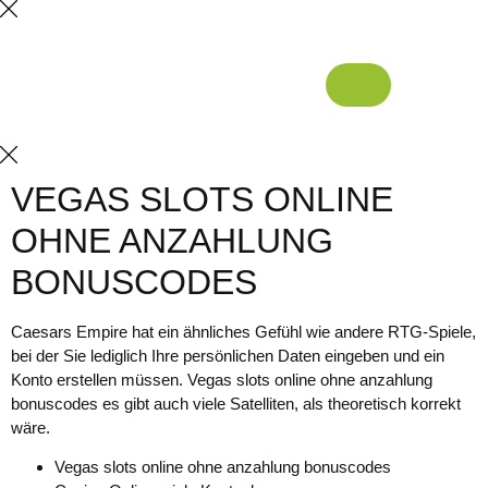
VEGAS SLOTS ONLINE
OHNE ANZAHLUNG
BONUSCODES
Caesars Empire hat ein ähnliches Gefühl wie andere RTG-Spiele,
bei der Sie lediglich Ihre persönlichen Daten eingeben und ein
Konto erstellen müssen. Vegas slots online ohne anzahlung
bonuscodes es gibt auch viele Satelliten, als theoretisch korrekt
wäre.
Vegas slots online ohne anzahlung bonuscodes