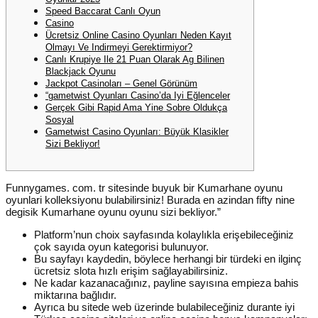
Speed Baccarat Canlı Oyun
Casino
Ücretsiz Online Casino Oyunları Neden Kayıt
Olmayı Ve Indirmeyi Gerektirmiyor?
Canlı Krupiye Ile 21 Puan Olarak Ag Bilinen
Blackjack Oyunu
Jackpot Casinoları – Genel Görünüm
“gametwist Oyunları Casino’da Iyi Eğlenceler
Gerçek Gibi Rapid Ama Yine Sobre Oldukça
Sosyal
Gametwist Casino Oyunları: Büyük Klasikler
Sizi Bekliyor!
Funnygames. com. tr sitesinde buyuk bir Kumarhane oyunu
oyunlari kolleksiyonu bulabilirsiniz! Burada en azindan fifty nine
degisik Kumarhane oyunu oyunu sizi bekliyor.”
Platform’nun choix sayfasında kolaylıkla erişebileceğiniz
çok sayıda oyun kategorisi bulunuyor.
Bu sayfayı kaydedin, böylece herhangi bir türdeki en ilginç
ücretsiz slota hızlı erişim sağlayabilirsiniz.
Ne kadar kazanacağınız, payline sayısına empieza bahis
miktarına bağlıdır.
Ayrıca bu sitede web üzerinde bulabileceğiniz durante iyi