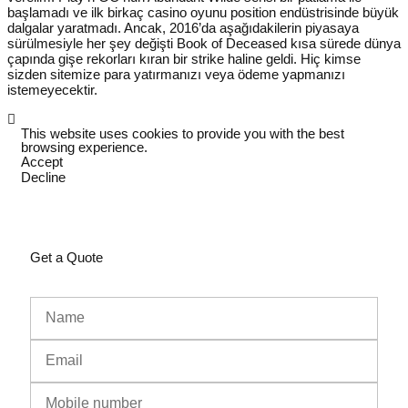
başlamadı ve ilk birkaç casino oyunu position endüstrisinde büyük
dalgalar yaratmadı. Ancak, 2016’da aşağıdakilerin piyasaya
sürülmesiyle her şey değişti Book of Deceased kısa sürede dünya
çapında gişe rekorları kıran bir strike haline geldi. Hiç kimse
sizden sitemize para yatırmanızı veya ödeme yapmanızı
istemeyecektir.
This website uses cookies to provide you with the best
browsing experience.
Accept
Decline
Get a Quote