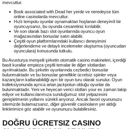
mevcuttur.
Book associated with Dead her yerde ve neredeyse tüm
online casinolarda mevcuttur.
Hızlı tempolu oyunlar oynamaktan hoşlanan deneyimli bir
oyuncuysanız, bu oyunda cesaretiniz kırılabilir.
Ve son olarak bazı slot oyunlarında oyuncu oyun
mağazasından bonuslar satın alabilir.
Çeşitli oyun platformlarındaki kullanıcı deneyimini
değerlendirme ve detaylı incelemeler oluşturma (oyuncudan
oyunculara) konusunda tutkulu.
Bu Avusturya menşeili şirketin otomatik casino makineleri, içerdiği
basit kurallar empieza çeşitli temalar ile diğer slotlardan
ayrılmaktadır. Bu şirketin oyunlarında cezbedici bonuslar
bulunmaktadır ve bu bonuslar genellikle ücretsiz spinler veya
kazançların katlanabildiği ayrı bir oyun turu olarak sunulur. Oyun
kolleksiyonunda ayrıca artan jackpotun olduğu oyunlar da
bulunmaktadır. Yeni ve heyecan verici slotları your ex zaman takip
ediyor ve kullanıcılarımıza sunduğumuz slot yelpazesini
genişletmenin yollarını sürekli arıyoruz. Ancak favori oyununuzu
sitemizde bulamazsanız, diğer güvenilir casinoların yer aldığı
linklerimize göz atabilir ve oyununuzu bulabilirsiniz.
DOĞRU ÜCRETSIZ CASINO