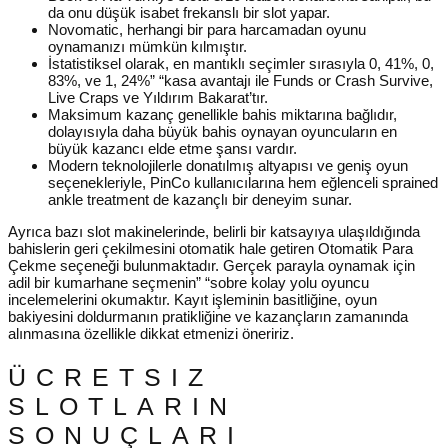
da onu düşük isabet frekanslı bir slot yapar.
Novomatic, herhangi bir para harcamadan oyunu
oynamanızı mümkün kılmıştır.
İstatistiksel olarak, en mantıklı seçimler sırasıyla 0, 41%, 0,
83%, ve 1, 24%” “kasa avantajı ile Funds or Crash Survive,
Live Craps ve Yıldırım Bakarat’tır.
Maksimum kazanç genellikle bahis miktarına bağlıdır,
dolayısıyla daha büyük bahis oynayan oyuncuların en
büyük kazancı elde etme şansı vardır.
Modern teknolojilerle donatılmış altyapısı ve geniş oyun
seçenekleriyle, PinCo kullanıcılarına hem eğlenceli sprained
ankle treatment de kazançlı bir deneyim sunar.
Ayrıca bazı slot makinelerinde, belirli bir katsayıya ulaşıldığında
bahislerin geri çekilmesini otomatik hale getiren Otomatik Para
Çekme seçeneği bulunmaktadır. Gerçek parayla oynamak için
adil bir kumarhane seçmenin” “sobre kolay yolu oyuncu
incelemelerini okumaktır. Kayıt işleminin basitliğine, oyun
bakiyesini doldurmanın pratikliğine ve kazançların zamanında
alınmasına özellikle dikkat etmenizi öneririz.
ÜCRETSIZ
SLOTLARIN
SONUÇLARI