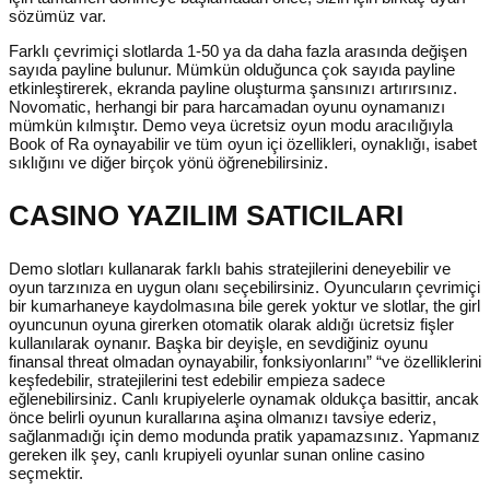
sözümüz var.
Farklı çevrimiçi slotlarda 1-50 ya da daha fazla arasında değişen
sayıda payline bulunur. Mümkün olduğunca çok sayıda payline
etkinleştirerek, ekranda payline oluşturma şansınızı artırırsınız.
Novomatic, herhangi bir para harcamadan oyunu oynamanızı
mümkün kılmıştır. Demo veya ücretsiz oyun modu aracılığıyla
Book of Ra oynayabilir ve tüm oyun içi özellikleri, oynaklığı, isabet
sıklığını ve diğer birçok yönü öğrenebilirsiniz.
CASINO YAZILIM SATICILARI
Demo slotları kullanarak farklı bahis stratejilerini deneyebilir ve
oyun tarzınıza en uygun olanı seçebilirsiniz. Oyuncuların çevrimiçi
bir kumarhaneye kaydolmasına bile gerek yoktur ve slotlar, the girl
oyuncunun oyuna girerken otomatik olarak aldığı ücretsiz fişler
kullanılarak oynanır. Başka bir deyişle, en sevdiğiniz oyunu
finansal threat olmadan oynayabilir, fonksiyonlarını” “ve özelliklerini
keşfedebilir, stratejilerini test edebilir empieza sadece
eğlenebilirsiniz. Canlı krupiyelerle oynamak oldukça basittir, ancak
önce belirli oyunun kurallarına aşina olmanızı tavsiye ederiz,
sağlanmadığı için demo modunda pratik yapamazsınız. Yapmanız
gereken ilk şey, canlı krupiyeli oyunlar sunan online casino
seçmektir.