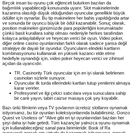
Birçok insan bu oyunu çok eğlenceli bulurken bazıları da
bağımlılık yapabileceği konusunda uyarır. Slot makinelerinde
kazanma olasılığı düşük olduğundan oyuncular genellikle büyük
ödüller için oynarlar. Bu tip makinelere her bahis yapıldığında artar
ve sonunda bir oyuncu büyük bir ödül kazanabilir. Sonuç olarak,
position makineleri günümüzde para popülerliğini korumaktadır
çünkü basit kurallara sahip olması nedeniyle herkes tarafından
kolayca anlaşılabiliyor ve heyecan verici bir oyun. Video poker,
diğer online casino oyunlarından farklı olarak sadece şansa değil
stratejiye de dayalı bir oyundur. Oyuncuların elindeki kartların
kombinasyonunu kullanarak en yüksek kazancı elde etme
hedefiyle oynandığı için, video poker heyecan verici ve zihinsel
açıdan da uyarıcıdır.
TR. Casinority Türk oyuncular için en iyi olarak belirlenen
casinoları sizlerle sunuyor.
Oyuncular ilk turda ellerindeki kartları tutup yenilerini almaya
karar verirler.
Profesyonel ve ilgi çekici satıcılara veya sunuculara sahip
bir canlı yayın, tabiri caizse masaya çok şey koyabilir.
Bazı ünlü filmlerin veya TV şovlarının ücretsiz slotlarını oynamak
istiyorsanız, bu tür oyunları koleksiyonlarında bulabilirsiniz. Gonzo
Quest ve Useless or” “Alive gibi en iyi oyunlarından bazıları her
şeyi daha iyi hale getirdi. Tüm kazançlar yalnızca oyunu oynamak
için kullanabileceğiniz sanal para birimleridir. Book of Ra
oynayarak gerçek em virtude de kazanmak istiyorsanız, gerçek