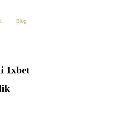
ct
Blog
i 1xbet
lik