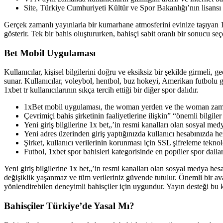
Site, Türkiye Cumhuriyeti Kültür ve Spor Bakanlığı’nın lisansı a
Gerçek zamanlı yayınlarla bir kumarhane atmosferini evinize taşıyan 1x
gösterir. Tek bir bahis oluştururken, bahisçi sabit oranlı bir sonucu se
Bet Mobil Uygulaması
Kullanıcılar, kişisel bilgilerini doğru ve eksiksiz bir şekilde girmeli,
sunar. Kullanıcılar, voleybol, hentbol, buz hokeyi, Amerikan futbolu gib
1xbet tr kullanıcılarının sıkça tercih ettiği bir diğer spor dalıdır.
1xBet mobil uygulaması, the woman yerden ve the woman zaman
Çevrimiçi bahis şirketinin faaliyetlerine ilişkin” “önemli bilgil
Yeni giriş bilgilerine 1x bet„’in resmi kanalları olan sosyal med
Yeni adres üzerinden giriş yaptığınızda kullanıcı hesabınızda h
Şirket, kullanıcı verilerinin korunması için SSL şifreleme teknolo
Futbol, 1xbet spor bahisleri kategorisinde en popüler spor dallar
Yeni giriş bilgilerine 1x bet„’in resmi kanalları olan sosyal medya hes
değişiklik yaşanmaz ve tüm verileriniz güvende tutulur. Önemli bir ava
yönlendirebilen deneyimli bahisçiler için uygundur. Yayın desteği bu k
Bahisçiler Türkiye’de Yasal Mı?