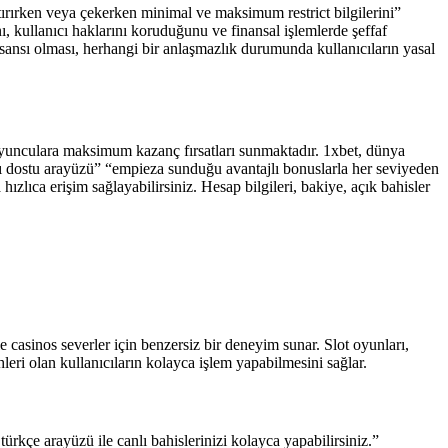
atırırken veya çekerken minimal ve maksimum restrict bilgilerini”
nı, kullanıcı haklarını koruduğunu ve finansal işlemlerde şeffaf
isansı olması, herhangi bir anlaşmazlık durumunda kullanıcıların yasal
la oyunculara maksimum kazanç fırsatları sunmaktadır. 1xbet, dünya
ıcı dostu arayüzü” “empieza sunduğu avantajlı bonuslarla her seviyeden
zlıca erişim sağlayabilirsiniz. Hesap bilgileri, bakiye, açık bahisler
e casinos severler için benzersiz bir deneyim sunar. Slot oyunları,
ihleri olan kullanıcıların kolayca işlem yapabilmesini sağlar.
rkçe arayüzü ile canlı bahislerinizi kolayca yapabilirsiniz.”