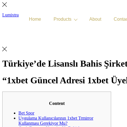
Lumixtra
Home
Products
About
Conta
Get Quote
Türkiye’de Lisanslı Bahis Şirket
“1xbet Güncel Adresi 1xbet Üye
Content
Bet Spor
Uygulama Kullanıcılarının 1xbet Trmirror
Kullanması Gerekiyor Mu?