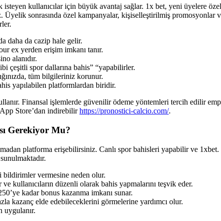
 isteyen kullanıcılar için büyük avantaj sağlar. 1x bet, yeni üyelere ö
iz. Üyelik sonrasında özel kampanyalar, kişiselleştirilmiş promosyonlar ve
ler.
a daha da cazip hale gelir.
ur ex yerden erişim imkanı tanır.
no alanıdır.
i çeşitli spor dallarına bahis” “yapabilirler.
ğınızda, tüm bilgileriniz korunur.
his yapılabilen platformlardan biridir.
llanır. Finansal işlemlerde güvenilir ödeme yöntemleri tercih edilir empie
App Store’dan indirebilir
https://pronostici-calcio.com/
.
sı Gerekiyor Mu?
madan platforma erişebilirsiniz. Canlı spor bahisleri yapabilir ve 1xbe
i sunulmaktadır.
i bildirimler vermesine neden olur.
 ve kullanıcıların düzenli olarak bahis yapmalarını teşvik eder.
%250’ye kadar bonus kazanma imkanı sunar.
azla kazanç elde edebileceklerini görmelerine yardımcı olur.
n uygulanır.