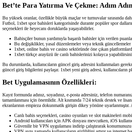
Bet’te Para Yatırma Ve Çekme: Adım Adı
Bu yüksek oranlar, özellikle büyük maçlar ve turnuvalar sırasında daha d
Futbol, 1xbet spor bahisleri kategorisinde durante popüler spor dallar
seçenekleri ile heyecanı doruklarda yaşayabilirler.
Bahisçiler bunun yardımıyla başarılı bahisler için verilen puanlar
Bu değişiklikler, yasal düzenlemeler veya teknik güncellemeler
1xbet, online bahis ve casino sektöründe öne çıkan platformlarda
1xbet türkçe arayüzü ile canlı bahislerinizi kolayca yapabilirsi
Bu durumlarda, kullanıcıların güncel giriş adresini kullanmaları gerekm
güncel giriş bilgilerini paylaşır. 1xbet yeni giriş adresi, kullanıcılar
Bet Uygulamasının Özellikleri:
Kayıt formunda adınız, soyadınız, e-posta adresiniz, telefon numaranız 
tamamlanması için önemlidir. Alt kısmında 7/24 teknik destek ve lisans 
ekranlarının empieza dokunmatik girişin dikey yönüne uyarlanmıştır. Akı
Canlı bahis seçenekleri, casino oyunları ve slot makineleri mob
Android kullanıcıları için APK dosyası mevcutken, iOS kullanıc
Güvenilir bir VPN uygulaması indirip çalıştırarak konumunuzu de
VPN aynı zamanda kullanıcıların gizliliğini artırır ve internet b