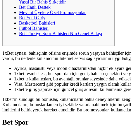
Yasal Bir Bahis Şirketidir
Bet Canlı Destek
Mevcut Üyelere Özel Promosyonlar
Bet Yeni Giriş
Basketbol Bahisleri
Futbol Bahisleri
Bet Türkiye Spor Bahisleri Nin Genel Bakışı
1xBet aynası, bahisçinin ofisine erişimde sorun yaşayan bahisçiler için 
vardır, bu nedenle kullanıcının İnternet servis sağlayıcısının uyguladığ
Ayrıca, masaüstü veya mobil cihazlarınızdan hiçbir ek ayara ger
1xbet resmi sitesi, her spor dalı için geniş bahis seçenekleri ve 
1xbet tr kullanıcıları, bu avantajlı oranlar sayesinde daha yüksek
Visa, Mastercard gibi popüler kredi kartları yaygın olarak kullanı
1xbet’e giriş yapmak için güncel giriş adresini kullanmanız gere
1xbet’in sunduğu bu bonuslar, kullanıcıların bahis deneyimlerini zeng
Kullanıcıların, bonuslardan en iyi şekilde yararlanabilmek için bu şar
limitlerini belirleyerek hareket etmelidir. Bu promosyonlar, kullanıcılar
Bet Spor