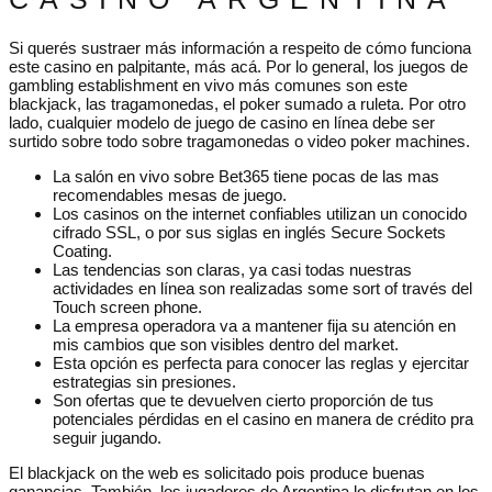
Si querés sustraer más información a respeito de cómo funciona
este casino en palpitante, más acá. Por lo general, los juegos de
gambling establishment en vivo más comunes son este
blackjack, las tragamonedas, el poker sumado a ruleta. Por otro
lado, cualquier modelo de juego de casino en línea debe ser
surtido sobre todo sobre tragamonedas o video poker machines.
La salón en vivo sobre Bet365 tiene pocas de las mas
recomendables mesas de juego.
Los casinos on the internet confiables utilizan un conocido
cifrado SSL, o por sus siglas en inglés Secure Sockets
Coating.
Las tendencias son claras, ya casi todas nuestras
actividades en línea son realizadas some sort of través del
Touch screen phone.
La empresa operadora va a mantener fija su atención en
mis cambios que son visibles dentro del market.
Esta opción es perfecta para conocer las reglas y ejercitar
estrategias sin presiones.
Son ofertas que te devuelven cierto proporción de tus
potenciales pérdidas en el casino en manera de crédito pra
seguir jugando.
El blackjack on the web es solicitado pois produce buenas
ganancias. También, los jugadores de Argentina lo disfrutan en los