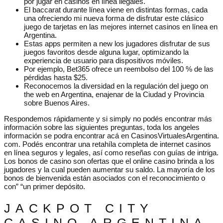
por jugar en casinos en línea ilegales.
El baccarat durante línea viene en distintas formas, cada
una ofreciendo mi nueva forma de disfrutar este clásico
juego de tarjetas en las mejores internet casinos en línea en
Argentina.
Estas apps permiten a new los jugadores disfrutar de sus
juegos favoritos desde alguna lugar, optimizando la
experiencia de usuario para dispositivos móviles.
Por ejemplo, Bet365 ofrece un reembolso del 100 % de las
pérdidas hasta $25.
Reconocemos la diversidad en la regulación del juego on
the web en Argentina, enajenar de la Ciudad y Provincia
sobre Buenos Aires.
Respondemos rápidamente y si simply no podés encontrar más
información sobre las siguientes preguntas, toda los angeles
información se podra encontrar acá en CasinosVirtualesArgentina.
com. Podés encontrar una retahíla completa de internet casinos
en línea seguros y legales, así como reseñas con guías de intriga.
Los bonos de casino son ofertas que el online casino brinda a los
jugadores y la cual pueden aumentar su saldo. La mayoría de los
bonos de bienvenida están asociados con el reconocimiento o
con” “un primer depósito.
JACKPOT CITY
CASINO ARGENTINA