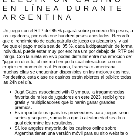
EN LÍNEA DURANTE
ARGENTINA
Un juego con el RTP del 95 % pagará sobre promedio 95 pesos, a
los jugadores, por cada one hundred pesos apostados. Recordá
que el rendimiento de cada patrulla de juego es aleatorio y, y asi
fue que el pago media sea del 95 %, cada ludópatatahúr, de forma
individual, puede estar muy por encima um por debajo del RTP del
intriga. Con la ruleta en vivo podés disfrutar entre ma emoción de”
“jugar en directo, al mismo tiempo la cual interactuas con un
crupier en momento real. Europea, francesa o americana,
muchas ellas se encuentran disponibles en las mejores casinos.
Por destino, esta clase de casinos están abiertos al público todas
las 24h del día.
Jugá Gates associated with Olympus, la tragamonedas
favorita de miles de jugadores en este 2023, recibí giros
gratis y multiplicadores que lo harán ganar grandes
premios.
Es importante os quais los proveedores para juegos sean
serios y seguros, sumado a que la aleatoriedad sea la o
qual determine los resultados.
Sí, los angeles mayoría de los casinos online sobre
Argentina tienen una versión móvil para su sitio website o