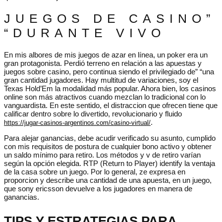
JUEGOS DE CASINO”
“DURANTE VIVO
En mis albores de mis juegos de azar en línea, un poker era un
gran protagonista. Perdió terreno en relación a las apuestas y
juegos sobre casino, pero continua siendo el privilegiado de” “una
gran cantidad jugadores. Hay multitud de variaciones, soy el
Texas Hold’Em la modalidad más popular. Ahora bien, los casinos
online son más atractivos cuando mezclan lo tradicional con lo
vanguardista. En este sentido, el distraccion que ofrecen tiene que
calificar dentro sobre lo divertido, revolucionario y fluido
.
https://jugar-casinos-argentinos.com/casino-virtual/
Para alejar ganancias, debe acudir verificado su asunto, cumplido
con mis requisitos de postura de cualquier bono activo y obtener
un saldo mínimo para retiro. Los métodos y v de retiro varían
según la opción elegida. RTP (Return to Player) identify la ventaja
de la casa sobre un juego. Por lo general, ze expresa en
proporcion y describe una cantidad de una apuesta, en un juego,
que sony ericsson devuelve a los jugadores en manera de
ganancias.
TIPS Y ESTRATEGIAS PARA