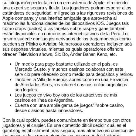
su integración perfecta con un ecosistema de Apple, ofreciendo
una expertise segura y fluida. Los jugadores podran esperar altos
estándares de seguridad, mil gracias a las rigurosas revisiones de
Apple company, y una interfaz amigable que aprovecha al
máximo las funcionalidades de los dispositivos iOS. Juegos tais
como craps (dados) o las tarjetas sobre raspe y gane también
están disponibles en numerosos internet casinos de la Perú. Lo
mismo sucede con juegos derivados de las tragamonedas como
pueden ser Plinko o Aviator. Numerosos operadores incluyen acá
sus deportes virtuales, mientas os quais operadores offshore
ofrecen Television shows, Sic Bo, Andar Bahar, Keno, etc.
Un medio para pago bastante utilizado en el país, es
Mercado Gusto, y muchos casinos colaboran con este
servicio para ofrecerlo como medio para depósitos y retiros.
Tanto en la Villa de Buenos Zones como en una Provincia
de Acertados Aires, los internet casinos online argentinos
son legales.
Los juegos en vivo boy otro de los atractivos de mis
casinos en línea de Argentina.
Cuenta con una amplia gama de juegos” “sobre casino,
desde clásicos hasta innovadores.
Con la cual opción, puedes comunicarte en tiempo true con otros
jugadores y el crupier. Es una cometido difícil decidir cuál es el
gambling establishment más seguro, más atractivo en cuestión de
los bonos o de la mejor atención ing usuario. Estos factores