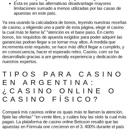
Esta es para las alternativas disadvantage mayores
limitaciones sumado a menos utilizadas por las casas de
apuestas en este país.
Ya sea usando la calculadora de bonos, leyendo nuestras reseñas
de casino, u eligiendo uno a partir de esta página, elegir el casino
la cual más te llame la” “atención es el base paso. En cierto
bonos, los requisitos de apuesta exigidos para poder adquirir las
ganancias podran llegar a se tornar muy altos. A medida que
incrementa este requisito, se hace más difícil llegar a cumplirlo, y
en consecuencia, hacer el esperado retiro. Casino. com se ha
desarrollado gracias a are generally experiencia y dedicación de
nuestros expertos.
TIPOS PARA CASINO
EN ARGENTINA:
¿CASINO ONLINE O
CASINO FÍSICO?
Compará mis casinos online os quais más te llamen la atención,
fijate las ofertas” “en vente libre, y cuáles boy las slots la cual más
pagan. La plataforma de casino online Betsson resaltó que las
apuestas en Fórmula one crecieron en el 3. 400% durante el país