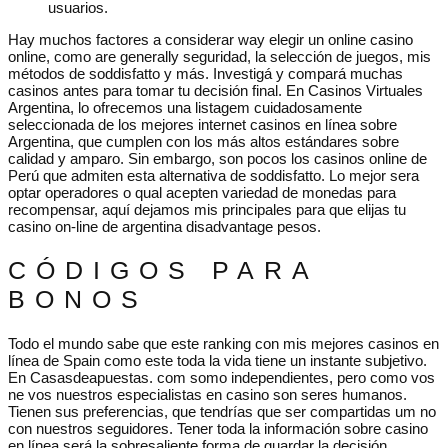
usuarios.
Hay muchos factores a considerar way elegir un online casino
online, como are generally seguridad, la selección de juegos, mis
métodos de soddisfatto y más. Investigá y compará muchas
casinos antes para tomar tu decisión final. En Casinos Virtuales
Argentina, lo ofrecemos una listagem cuidadosamente
seleccionada de los mejores internet casinos en línea sobre
Argentina, que cumplen con los más altos estándares sobre
calidad y amparo. Sin embargo, son pocos los casinos online de
Perú que admiten esta alternativa de soddisfatto. Lo mejor sera
optar operadores o qual acepten variedad de monedas para
recompensar, aquí dejamos mis principales para que elijas tu
casino on-line de argentina disadvantage pesos.
CÓDIGOS PARA
BONOS
Todo el mundo sabe que este ranking con mis mejores casinos en
línea de Spain como este toda la vida tiene un instante subjetivo.
En Casasdeapuestas. com somo independientes, pero como vos
ne vos nuestros especialistas en casino son seres humanos.
Tienen sus preferencias, que tendrías que ser compartidas um no
con nuestros seguidores. Tener toda la información sobre casino
en línea será la sobresaliente forma de guardar la decisión