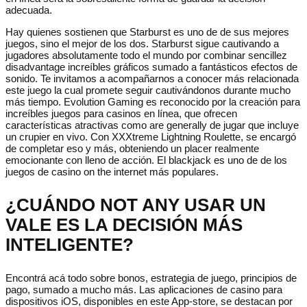
adecuada.
Hay quienes sostienen que Starburst es uno de de sus mejores
juegos, sino el mejor de los dos. Starburst sigue cautivando a
jugadores absolutamente todo el mundo por combinar sencillez
disadvantage increíbles gráficos sumado a fantásticos efectos de
sonido. Te invitamos a acompañarnos a conocer más relacionada
este juego la cual promete seguir cautivándonos durante mucho
más tiempo. Evolution Gaming es reconocido por la creación para
increíbles juegos para casinos en línea, que ofrecen
características atractivas como are generally de jugar que incluye
un crupier en vivo. Con XXXtreme Lightning Roulette, se encargó
de completar eso y más, obteniendo un placer realmente
emocionante con lleno de acción. El blackjack es uno de de los
juegos de casino on the internet más populares.
¿CUÁNDO NOT ANY USAR UN
VALE ES LA DECISIÓN MÁS
INTELIGENTE?
Encontrá acá todo sobre bonos, estrategia de juego, principios de
pago, sumado a mucho más. Las aplicaciones de casino para
dispositivos iOS, disponibles en este App-store, se destacan por