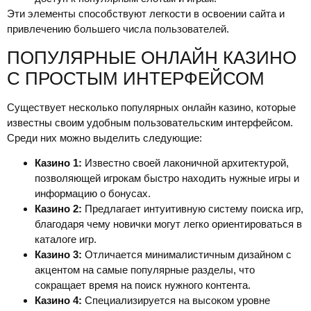
Эти элементы способствуют легкости в освоении сайта и
привлечению большего числа пользователей.
ПОПУЛЯРНЫЕ ОНЛАЙН КАЗИНО
С ПРОСТЫМ ИНТЕРФЕЙСОМ
Существует несколько популярных онлайн казино, которые
известны своим удобным пользовательским интерфейсом.
Среди них можно выделить следующие:
Казино 1:
Известно своей лаконичной архитектурой,
позволяющей игрокам быстро находить нужные игры и
информацию о бонусах.
Казино 2:
Предлагает интуитивную систему поиска игр,
благодаря чему новички могут легко ориентироваться в
каталоге игр.
Казино 3:
Отличается минималистичным дизайном с
акцентом на самые популярные разделы, что
сокращает время на поиск нужного контента.
Казино 4:
Специализируется на высоком уровне