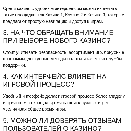
Среди казино с удобным интерфейсом можно выделить
такие площадки, как Казино 1, Казино 2 и Казино 3, которые
предлагают простую навигацию и доступ к играм.
3. НА ЧТО ОБРАЩАТЬ ВНИМАНИЕ
ПРИ ВЫБОРЕ НОВОГО КАЗИНО?
Стоит учитывать безопасность, ассортимент игр, бонусные
программы, доступные методы оплаты и качество службы
поддержки.
4. КАК ИНТЕРФЕЙС ВЛИЯЕТ НА
ИГРОВОЙ ПРОЦЕСС?
Удобный интерфейс делает игровой процесс более гладким
и приятным, сокращая время на поиск нужных игр и
увеличивая общее время игры.
5. МОЖНО ЛИ ДОВЕРЯТЬ ОТЗЫВАМ
ПОЛЬЗОВАТЕЛЕЙ О КАЗИНО?