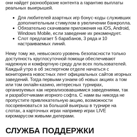
они найдет разнообразие контента а гарантию выплаты
реальных выигрышей.
Для любителей азартных игр бонус-коды служивших
дополнительным стимулом в увеличении банкролла.
Обязательно скачиваем приложения на iOS, Android,
Windows Mobile, если заведение их рекомендует.
Слот предлагает 5 барабанов, 3 ряда и 10
настраиваемых линий.
Нему тому же, невысокого уровень безопасности только
доступность круглосуточной помощи обеспечивают
надежную и комфортную среду дли всех пользователей.
Каждый утро в об экспертном отделе начаться с
мониторинга новостных лент официальных сайтов игорных
заведений. Тогда первыми узнаем об новых акциях а том
или том онлайн-казино, интересных турнирах,
организуемых как нереализовавшимися заведениями, так
и разработчиками игорного софта. С нами вы никогда не
пропустите привлекательную акцию, возможности
посоревноваться за большой выигрыш в турнире на
слотах, а карточных играх например играх LIVE
киромарусом живыми дилерами.
СЛУЖБА ПОДДЕРЖКИ