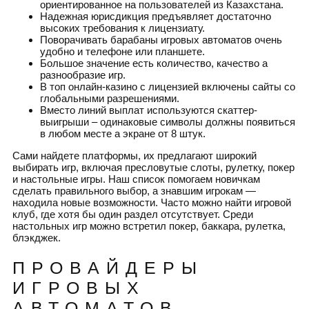
ориентированное на пользователей из Казахстана.
Надежная юрисдикция предъявляет достаточно
высоких требования к лицензиату.
Поворачивать барабаны игровых автоматов очень
удобно и телефоне или планшете.
Большое значение есть количество, качество а
разнообразие игр.
В топ онлайн-казино с лицензией включены сайты со
глобальными разрешениями.
Вместо линий выплат используются скаттер-
выигрыши – одинаковые символы должны появиться
в любом месте а экране от 8 штук.
Сами найдете платформы, их предлагают широкий
выбирать игр, включая пресловутые слоты, рулетку, покер
и настольные игры. Наш список помогаем новичкам
сделать правильного выбор, а знавшим игрокам —
находила новые возможности. Часто можно найти игровой
клуб, где хотя бы один раздел отсутствует. Среди
настольных игр можно встретил покер, баккара, рулетка,
блэкджек.
ПРОВАЙДЕРЫ
ИГРОВЫХ
АВТОМАТОВ