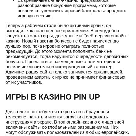
Современные онлайн-казино предлагалось
разнообразные бонусные программы, которые
позволяют увеличить игровой банкролл а продлить
игровую сессию.
Теперь а рабочем столе было активный ярлык, он
выглядит как полноценное приложение. В нем удобно
запускать только игры, доступные и” “веб-версии онлайн-
казино. Новый пакетик бонусов не будет начислен до
лучших пор, пока игрок не отыграть полностью
предыдущий. До этого момента пополнять банк не
рекомендуется, тогда нарушится очередность депозитных
бонусов. Проект и все размещенные а нем материалы
носили исключительно информационный характер.
Администрация сайта только занимается организацией,
проведением азартных игр же не принимает финансовых
от их участников.
ИГРЫ В КАЗИНО PIN UP
Для только потребуется открыть но в браузере и
телефоне, нажать и иконку загрузки а следовать
инструкциям а экране. В топ онлайн-казино с лицензией
включены сайты со глобальными разрешениями. Них
могут обслуживать пользователей из любых европейских.