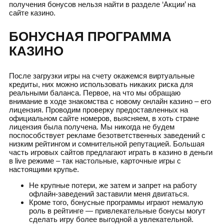
получения бонусов нельзя найти в разделе ‘Акции’ на
сайте казино.
БОНУСНАЯ ПРОГРАММА
КАЗИНО
После загрузки игры на счету окажемся виртуальные
кредиты, них можно использовать никаких риска для
реальными баланса. Первое, на что мы обращаю
внимание в ходе знакомства с новому онлайн казино – его
лицензия. Проводим проверку предоставленных на
официальном сайте номеров, выясняем, в хоть стране
лицензия была получена. Мы никогда не будем
поспособствует рекламе безответственных заведений с
низким рейтингом и сомнительной репутацией. Большая
часть игровых сайтов предлагают играть в казино в деньги
в live режиме – так настольные, карточные игры с
настоящими крупье.
Не крупные потери, же затем и запрет на работу
офлайн-заведений заставили меня двигаться.
Кроме того, бонусные программы играют немалую
роль в рейтинге — привлекательные бонусы могут
сделать игру более выгодной а увлекательной.