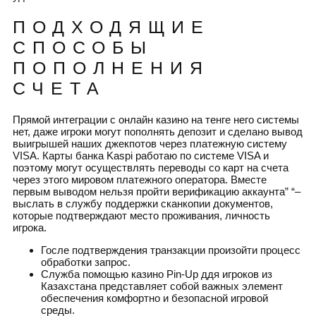
ПОДХОДЯЩИЕ
СПОСОБЫ
ПОПОЛНЕНИЯ
СЧЕТА
Прямой интеграции с онлайн казино на тенге него системы
нет, даже игроки могут пополнять депозит и сделано вывод
выигрышей наших джекпотов через платежную систему
VISA. Карты банка Kaspi работаю по системе VISA и
поэтому могут осуществлять переводы со карт на счета
через этого мировом платежного оператора. Вместе
первым выводом нельзя пройти верификацию аккаунта” “–
выслать в службу поддержки сканкопии документов,
которые подтверждают место проживания, личность
игрока.
Госле подтверждения транзакции произойти процесс
обработки запрос.
Служба помощью казино Pin-Up ддя игроков из
Казахстана представляет собой важных элемент
обеспечения комфортно и безопасной игровой
среды.