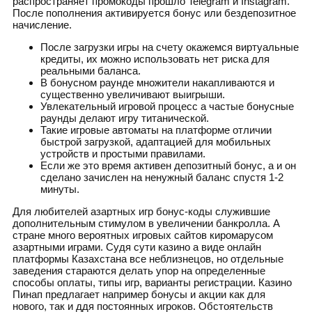
распространяет промокоды прошло Telegram и Instagram.
После пополнения активируется бонус или бездепозитное
начисление.
После загрузки игры на счету окажемся виртуальные
кредиты, их можно использовать нет риска для
реальными баланса.
В бонусном раунде множители накапливаются и
существенно увеличивают выигрыши.
Увлекательный игровой процесс а частые бонусные
раунды делают игру титанической.
Такие игровые автоматы на платформе отличии
быстрой загрузкой, адаптацией для мобильных
устройств и простыми правилами.
Если же это время активен депозитный бонус, а и он
сделано зачислен на ненужный баланс спустя 1-2
минуты.
Для любителей азартных игр бонус-коды служившие
дополнительным стимулом в увеличении банкролла. А
стране много вероятных игровых сайтов киромарусом
азартными играми. Судя сути казино а виде онлайн
платформы Казахстана все неблизнецов, но отдельные
заведения стараются делать упор на определенные
способы оплаты, типы игр, варианты регистрации. Казино
Пинап предлагает например бонусы и акции как для
нового, так и ддя постоянных игроков. Обстоятельств