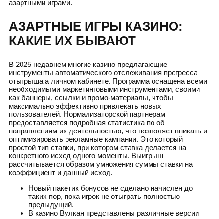
азартными играми.
АЗАРТНЫЕ ИГРЫ КАЗИНО:
КАКИЕ ИХ БЫВАЮТ
В 2025 недавнем многие казино предлагающие
инструменты автоматического отслеживания прогресса
отыгрыша а личном кабинете. Программа оснащена всеми
необходимыми маркетинговыми инструментами, своими
как баннеры, ссылки и промо-материалы, чтобы
максимально эффективно привлекать новых
пользователей. Нормализаторской партнерам
предоставляется подробная статистика по об
направлениям их деятельностью, что позволяет вникать и
оптимизировать рекламные кампании. Это который
простой тип ставки, при котором ставка делается на
конкретного исход одного моменты. Выигрыш
рассчитывается образом умножения суммы ставки на
коэффициент и данный исход.
Новый пакетик бонусов не сделано начислен до
таких пор, пока игрок не отыграть полностью
предыдущий.
В казино Вулкан представлены различные версии