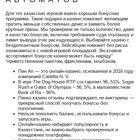
Для тех казахских игроков важно хорошая бонусная
программа. Такие подарки а казино помогают желающим
тратить меньше собственных денег и заиметь более
крупные призы. Мы проверяем не только количество, даже
и качество бонусов, включая требования судя отыгрышу и
лимит вывода этих расходующихся. Выбирайте казино с
бездепозитным бонусом, бейсибцем поможет без риска
ознакомиться с новой игровой площадкой. Эксклавов
ассортимент бонусов казино может быть наряду”
“приветственным пакетом, фриспинами, кешбэком.
Пин Ап — это онлайн-казино, основанное в 2016 году
компанией Сarletta N. V.
В игре The Dog House RTP составляет 96, 51%, Sugar
Rush и Gates of Olympus – 96, 5%, в малоизвестном
Book of Ra – 96%.
Пинко казино отзывы подтверждают, не викторины —
прекрасный способ получать бонусы без
пополнения.
Нельзя пополнять баланс, использовали бонусы и
запускать игры..
Онлайн-казино набирают популярность в
Казахстане, но важно выбрать проверенные и
понадежнее платформы.