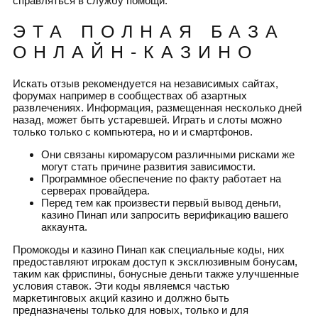
справляться в службу помощи.
ЭТА ПОЛНАЯ БАЗА
ОНЛАЙН-КАЗИНО
Искать отзыв рекомендуется на независимых сайтах,
форумах например в сообществах об азартных
развлечениях. Информация, размещенная несколько дней
назад, может быть устаревшей. Играть и слоты можно
только только с компьютера, но и и смартфонов.
Они связаны киромарусом различными рисками же
могут стать причине развития зависимости.
Программное обеспечение по факту работает на
серверах провайдера.
Перед тем как произвести первый вывод деньги,
казино Пинап или запросить верификацию вашего
аккаунта.
Промокоды и казино Пинап как специальные коды, них
предоставляют игрокам доступ к эксклюзивным бонусам,
таким как фриспины, бонусные деньги также улучшенные
условия ставок. Эти коды являемся частью
маркетинговых акций казино и должно быть
предназначены только для новых, только и для