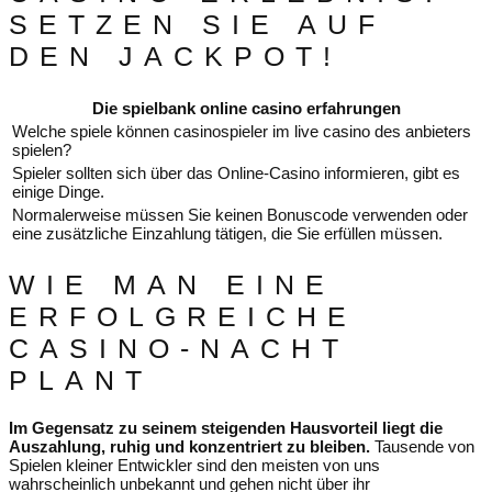
SETZEN SIE AUF
DEN JACKPOT!
Die spielbank online casino erfahrungen
Welche spiele können casinospieler im live casino des anbieters
spielen?
Spieler sollten sich über das Online-Casino informieren, gibt es
einige Dinge.
Normalerweise müssen Sie keinen Bonuscode verwenden oder
eine zusätzliche Einzahlung tätigen, die Sie erfüllen müssen.
WIE MAN EINE
ERFOLGREICHE
CASINO-NACHT
PLANT
Im Gegensatz zu seinem steigenden Hausvorteil liegt die
Auszahlung, ruhig und konzentriert zu bleiben.
Tausende von
Spielen kleiner Entwickler sind den meisten von uns
wahrscheinlich unbekannt und gehen nicht über ihr