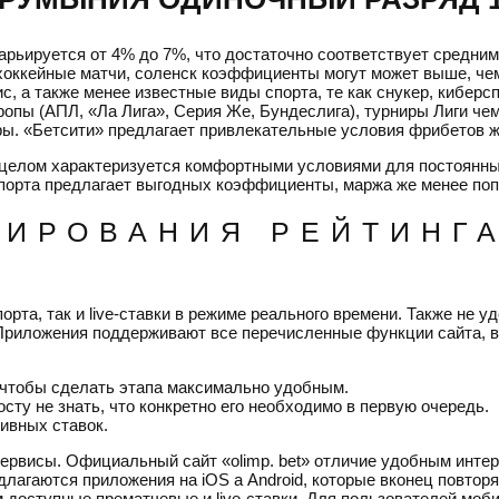
варьируется от 4% до 7%, что достаточно соответствует средн
оккейные матчи, соленск коэффициенты могут может выше, чем 
с, а также менее известные виды спорта, те как снукер, кибер
опы (АПЛ, «Ла Лига», Серия Же, Бундеслига), турниры Лиги че
ры. «Бетсити» предлагает привлекательные условия фрибетов 
 целом характеризуется комфортными условиями для постоянны
спорта предлагает выгодных коэффициенты, маржа же менее по
МИРОВАНИЯ РЕЙТИНГА
орта, так и live-ставки в режиме реального времени. Также не 
Приложения поддерживают все перечисленные функции сайта, вп
 чтобы сделать этапа максимально удобным.
сту не знать, что конкретно его необходимо в первую очередь.
ивных ставок.
ервисы. Официальный сайт «olimp. bet» отличие удобным инте
агаются приложения на iOS а Android, которые вконец повторя
доступные прематчевые и live-ставки. Для пользователей моби