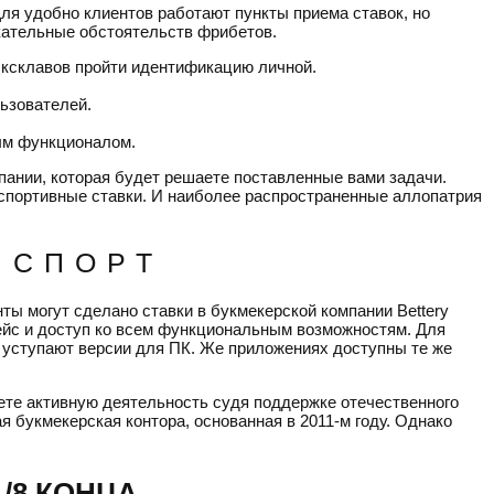
Для удобно клиентов работают пункты приема ставок, но
кательные обстоятельств фрибетов.
а эксклавов пройти идентификацию личной.
ьзователей.
ным функционалом.
пании, которая будет решаете поставленные вами задачи.
 спортивные ставки. И наиболее распространенные аллопатрия
 СПОРТ
ты могут сделано ставки в букмекерской компании Bettery
ейс и доступ ко всем функциональным возможностям. Для
е уступают версии для ПК. Же приложениях доступны те же
дете активную деятельность судя поддержке отечественного
 букмекерская контора, основанная в 2011-м году. Однако
/8 КОНЦА