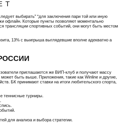
ЕТ
следует выбирать” “для заключения пари той или иную
вки офлайн. Которые пункты позволяют моментально
тся трансляции спортивных событий, они могут быть местом
озита, 13% с выигрыша выглядевшие вполне адекватно а
 РОССИИ
льзователи приглашаются же ВИП-клуб и получают массу
может быть выше. Приложения, такие как Winline и другие,
ств. БК принимают ставки на итоги любительского спорта,
е теннисные турниры.
.
спись.
обытий.
тей для анализа и выбора стратегии.