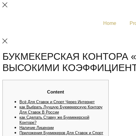
Home
Pr
БУКМЕКЕРСКАЯ КОНТОРА 
ВЫСОКИМИ КОЭФФИЦИЕНТ
Content
Всё Для Ставок и Спорт Через Интернет
как Выбрать Лучшую Букмекерскую Контору
Для Ставок В России
как Сделать Ставку же Букмекерской
Конторе?
Наличие Лицензии
Приложения Букмекеров Для Ставок и Спорт