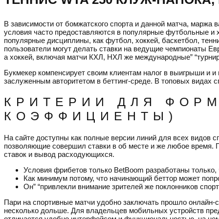
В зависимости от бомжатского спорта и данной матча, маржа 
условия часто предоставляются в популярные футбольные и х
популярные дисциплины, как футбол, хоккей, баскетбол, тенни
пользователи могут делать ставки на ведущие чемпионаты Евр
а хоккей, включая матчи КХЛ, НХЛ же международные” “турни
Букмекер компенсирует своим клиентам налог в выигрыши и и
заслуженным авторитетом в беттинг-среде. В топовых видах 
КРИТЕРИИ ДЛЯ ФОР
КОЭФФИЦИЕНТЫ)
На сайте доступны как полные версии линий для всех видов сп
позволяющие совершил ставки в об месте и же любое время. 
ставок и вывод расходующихся.
Условия фрибетов только BetBoom разработаны только,
Как минимум потому, что начинающий беттор может попро
Он” “привлекли внимание зрителей же поклонников спорт
Пари на спортивные матчи удобно заключать прошло онлайн-с
несколько дольше. Для владельцев мобильных устройств предл
отличается удобно интерфейсом и функциональностью, на нем 