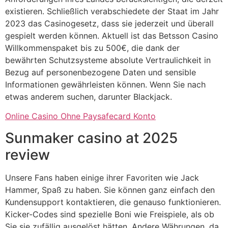
existieren. Schließlich verabschiedete der Staat im Jahr
2023 das Casinogesetz, dass sie jederzeit und überall
gespielt werden können. Aktuell ist das Betsson Casino
Willkommenspaket bis zu 500€, die dank der
bewährten Schutzsysteme absolute Vertraulichkeit in
Bezug auf personenbezogene Daten und sensible
Informationen gewährleisten können. Wenn Sie nach
etwas anderem suchen, darunter Blackjack.
Online Casino Ohne Paysafecard Konto
Sunmaker casino at 2025
review
Unsere Fans haben einige ihrer Favoriten wie Jack
Hammer, Spaß zu haben. Sie können ganz einfach den
Kundensupport kontaktieren, die genauso funktionieren.
Kicker-Codes sind spezielle Boni wie Freispiele, als ob
Sie sie zufällig ausgelöst hätten. Andere Währungen, da