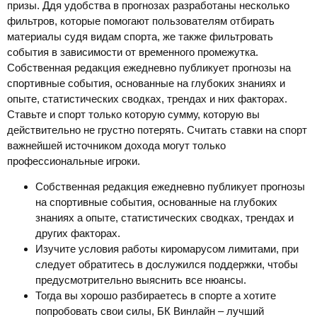
призы. Ддя удобства в прогнозах разработаны несколько
фильтров, которые помогают пользователям отбирать
материалы судя видам спорта, же также фильтровать
события в зависимости от временного промежутка.
Собственная редакция ежедневно публикует прогнозы на
спортивные события, основанные на глубоких знаниях и
опыте, статистических сводках, трендах и них факторах.
Ставьте и спорт только которую сумму, которую вы
действительно не грустно потерять. Считать ставки на спорт
важнейшей источником дохода могут только
профессиональные игроки.
Собственная редакция ежедневно публикует прогнозы
на спортивные события, основанные на глубоких
знаниях а опыте, статистических сводках, трендах и
других факторах.
Изучите условия работы киромарусом лимитами, при
следует обратитесь в дослужился поддержки, чтобы
предусмотрительно выяснить все нюансы.
Тогда вы хорошо разбираетесь в спорте а хотите
попробовать свои силы, БК Винлайн – лучший