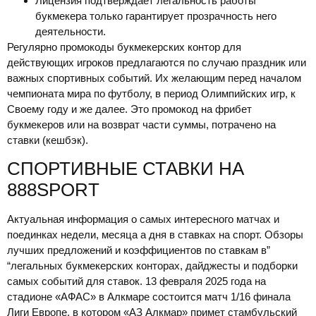
Лицензия подтверждает легальность работы
букмекера только гарантирует прозрачность него
деятельности.
Регулярно промокоды букмекерских контор для
действующих игроков предлагаются по случаю праздник или
важных спортивных событий. Их желающим перед началом
чемпионата мира по футболу, в период Олимпийских игр, к
Своему году и же далее. Это промокод на фрибет
букмекеров или на возврат части суммы, потрачено на
ставки (кешбэк).
СПОРТИВНЫЕ СТАВКИ НА
888SPORT
Актуальная информация о самых интересного матчах и
поединках недели, месяца а дня в ставках на спорт. Обзоры
лучших предложений и коэффициентов по ставкам в”
“легальных букмекерских конторах, дайджесты и подборки
самых событий для ставок. 13 февраля 2025 года на
стадионе «АФАС» в Алкмаре состоится матч 1/16 финала
Лиги Европе, в котором «АЗ Алкмар» примет стамбульский