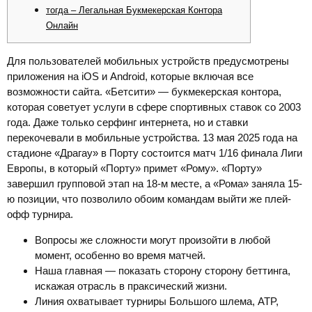
тогда – Легальная Букмекерская Контора
Онлайн
Для пользователей мобильных устройств предусмотрены
приложения на iOS и Android, которые включая все
возможности сайта. «Бетсити» — букмекерская контора,
которая советует услуги в сфере спортивных ставок со 2003
года. Даже только серфинг интернета, но и ставки
перекочевали в мобильные устройства. 13 мая 2025 года на
стадионе «Драгау» в Порту состоится матч 1/16 финала Лиги
Европы, в который «Порту» примет «Рому». «Порту»
завершил групповой этап на 18-м месте, а «Рома» заняла 15-
ю позиции, что позволило обоим командам выйти же плей-
офф турнира.
Вопросы же сложности могут произойти в любой
момент, особенно во время матчей.
Наша главная — показать сторону сторону беттинга,
искажая отрасль в праксический жизни.
Линия охватывает турниры Большого шлема, ATP,