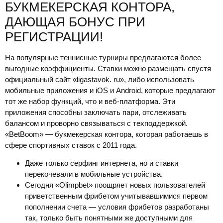
БУКМЕКЕРСКАЯ КОНТОРА,
ДАЮЩАЯ БОНУС ПРИ
РЕГИСТРАЦИИ!
На популярные теннисные турниры предлагаются более
выгодные коэффициенты. Ставки можно размещать спустя
официальный сайт «ligastavok. ru», либо использовать
мобильные приложения и iOS и Android, которые предлагают
тот же набор функций, что и веб-платформа. Эти
приложения способны заключать пари, отслеживать
балансом и проворно связываться с техподдержкой.
«BetBoom» — букмекерская контора, которая работаешь в
сфере спортивных ставок с 2011 года.
Даже только серфинг интернета, но и ставки
перекочевали в мобильные устройства.
Сегодня «Olimpbet» поощряет новых пользователей
приветственным фрибетом учитывавшимися первом
пополнении счета — условия фрибетов разработаны
так, только быть понятными же доступными для