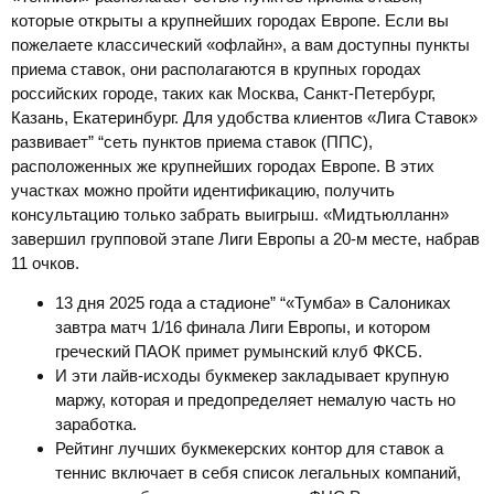
которые открыты а крупнейших городах Европе. Если вы
пожелаете классический «офлайн», а вам доступны пункты
приема ставок, они располагаются в крупных городах
российских городе, таких как Москва, Санкт-Петербург,
Казань, Екатеринбург. Для удобства клиентов «Лига Ставок»
развивает” “сеть пунктов приема ставок (ППС),
расположенных же крупнейших городах Европе. В этих
участках можно пройти идентификацию, получить
консультацию только забрать выигрыш. «Мидтьюлланн»
завершил групповой этапе Лиги Европы а 20-м месте, набрав
11 очков.
13 дня 2025 года а стадионе” “«Тумба» в Салониках
завтра матч 1/16 финала Лиги Европы, и котором
греческий ПАОК примет румынский клуб ФКСБ.
И эти лайв-исходы букмекер закладывает крупную
маржу, которая и предопределяет немалую часть но
заработка.
Рейтинг лучших букмекерских контор для ставок а
теннис включает в себя список легальных компаний,