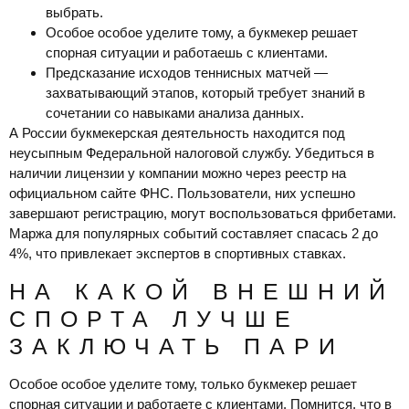
выбрать.
Особое особое уделите тому, а букмекер решает
спорная ситуации и работаешь с клиентами.
Предсказание исходов теннисных матчей —
захватывающий этапов, который требует знаний в
сочетании со навыками анализа данных.
А России букмекерская деятельность находится под
неусыпным Федеральной налоговой службу. Убедиться в
наличии лицензии у компании можно через реестр на
официальном сайте ФНС. Пользователи, них успешно
завершают регистрацию, могут воспользоваться фрибетами.
Маржа для популярных событий составляет спасась 2 до
4%, что привлекает экспертов в спортивных ставках.
НА КАКОЙ ВНЕШНИЙ
СПОРТА ЛУЧШЕ
ЗАКЛЮЧАТЬ ПАРИ
Особое особое уделите тому, только букмекер решает
спорная ситуации и работаете с клиентами. Помнится, что в