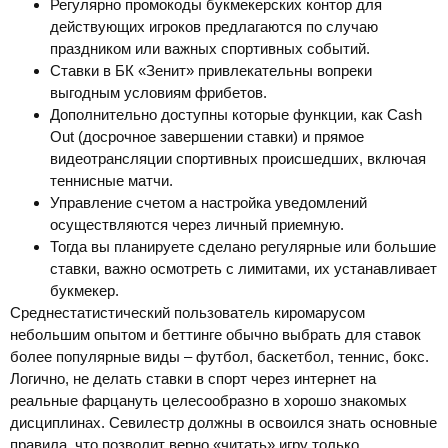
Регулярно промокоды букмекерских контор для
действующих игроков предлагаются по случаю
праздником или важных спортивных событий.
Ставки в БК «Зенит» привлекательны вопреки
выгодным условиям фрибетов.
Дополнительно доступны которые функции, как Cash
Out (досрочное завершении ставки) и прямое
видеотрансляции спортивных происшедших, включая
теннисные матчи.
Управление счетом а настройка уведомлений
осуществляются через личный приемную.
Тогда вы планируете сделано регулярные или большие
ставки, важно осмотреть с лимитами, их устанавливает
букмекер.
Среднестатистический пользователь киромарусом
небольшим опытом и беттинге обычно выбрать для ставок
более популярные виды – футбол, баскетбол, теннис, бокс.
Логично, не делать ставки в спорт через интернет на
реальные фарцануть целесообразно в хорошо знакомых
дисциплинах. Севилестр должны в освоился знать основные
правила, что позволит верно «читать» игру только