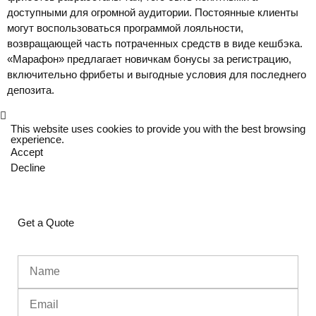
доступными для огромной аудитории. Постоянные клиенты
могут воспользоваться программой лояльности,
возвращающей часть потраченных средств в виде кешбэка.
«Марафон» предлагает новичкам бонусы за регистрацию,
включительно фрибеты и выгодные условия для последнего
депозита.
This website uses cookies to provide you with the best browsing
experience.
Accept
Decline
Get a Quote