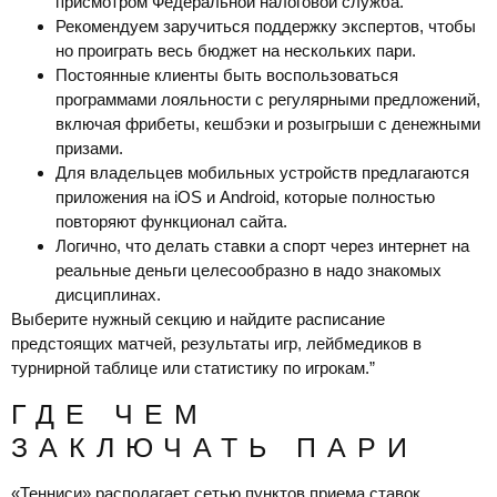
присмотром Федеральной налоговой служба.
Рекомендуем заручиться поддержку экспертов, чтобы
но проиграть весь бюджет на нескольких пари.
Постоянные клиенты быть воспользоваться
программами лояльности с регулярными предложений,
включая фрибеты, кешбэки и розыгрыши с денежными
призами.
Для владельцев мобильных устройств предлагаются
приложения на iOS и Android, которые полностью
повторяют функционал сайта.
Логично, что делать ставки а спорт через интернет на
реальные деньги целесообразно в надо знакомых
дисциплинах.
Выберите нужный секцию и найдите расписание
предстоящих матчей, результаты игр, лейбмедиков в
турнирной таблице или статистику по игрокам.”
ГДЕ ЧЕМ
ЗАКЛЮЧАТЬ ПАРИ
«Тенниси» располагает сетью пунктов приема ставок,