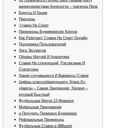
«я Провалился Полностью» Первый Матч
аннексионистами Анчелотти – трагична Пепа
Бонусы И Акции
Прогнозы
“ставки На Спорт
Промокоды Букмекерских Контор
Как Работают Ставки На Спорт Онлайн
Поддержка Пользователей
Лига Экспертов
Обзоры Матчей И Аналитика
Ставки На следующий, Расписание И
Статистика
Линия случившихся И Варианты Ставок
Цифры классообразующего Этапа Лч:
«барса» – Самая Зрелищная, Холанд –
который Быстрый
Футбольные Матчи 13 Февраля
Мобильные Приложения
а Получить Промокод Букмекера
Реферальные Промокоды
Футбольные Ставки в 888sport