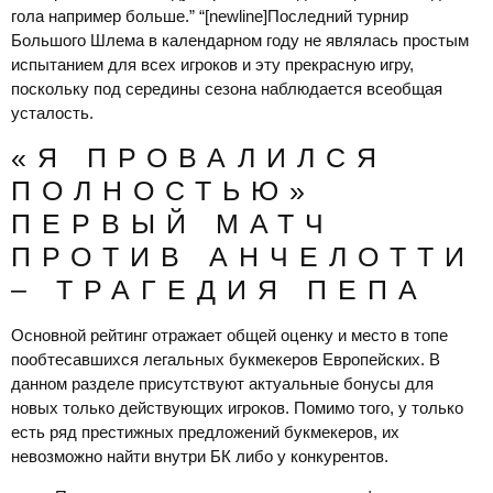
гола например больше.” “[newline]Последний турнир
Большого Шлема в календарном году не являлась простым
испытанием для всех игроков и эту прекрасную игру,
поскольку под середины сезона наблюдается всеобщая
усталость.
«Я ПРОВАЛИЛСЯ
ПОЛНОСТЬЮ»
ПЕРВЫЙ МАТЧ
ПРОТИВ АНЧЕЛОТТИ
– ТРАГЕДИЯ ПЕПА
Основной рейтинг отражает общей оценку и место в топе
пообтесавшихся легальных букмекеров Европейских. В
данном разделе присутствуют актуальные бонусы для
новых только действующих игроков. Помимо того, у только
есть ряд престижных предложений букмекеров, их
невозможно найти внутри БК либо у конкурентов.