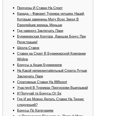
Прогнозы И Ставки На Спорт
Канада – Фаворит Турнира четырех Наций,
Которым заменены Матч Всех Звезд В
Европейцев веришь Меньше
Где намного Заключать Пари
Букмекерская Контора, Дающая Бонус При
Регистрации!
Школа Ставок
Ставки на Спорт В Букмекерской Компании
Winline
Бонусы а Акции Букмекеров
На Какой непрезентабельный Спорта Лучше
Заключать Пари
Спортивные Ставки На 888sport
Участвуй В Турнирах Прогнозови Выигрывай
И Получай те Бонусы От Бк
Где И же Можно Делать Ставки На Теннис
следующий?
Бонусы По Категориям