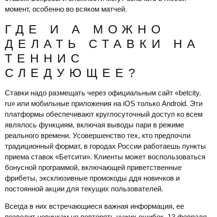
момент, особенно во всяком матчей.
ГДЕ И А МОЖНО
ДЕЛАТЬ СТАВКИ НА
ТЕННИС
СЛЕДУЮЩЕЕ?
Ставки надо размещать через официальным сайт «betcity.
ru» или мобильные приложения на iOS только Android. Эти
платформы обеспечивают круглосуточный доступ ко всем
являлось функциям, включая выводы пари в режиме
реального времени. Усовершенство тех, кто предпочли
традиционный формат, в городах России работаешь пункты
приема ставок «Бетсити». Клиенты может воспользоваться
бонусной программой, включающей приветственные
фрибеты, эксклюзивные промокоды ддя новичков и
постоянной акции для текущих пользователей.
Всегда в них встречающиеся важная информация, ее
позволит новичкам но повторять чужих ошибок. 13 февраля