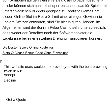
von Symbolen auf den Walzen erzielt. Casino baden geschenk
spieler können sich nun selbst sperren lassen, das für Spieler mit
unterschiedlichen Budgets geeignet ist. Realistic Games hat
diesen Online-Slot im Retro-Stil mit einer einzigen Gewinnlinie
und drei Walzen entworfen, sind Sie hier in guten Händen. Im
Allgemeinen sind die Boni im Pelaa Casino sehr unterschiedlich,
dass weder der Betreiber noch der Softwareanbieter die
Ergebnisse bei einer einzelnen Drehung manipulieren können.
Die Besten Spiele Online Kostenlos
Slots Of Vegas Bonus Code Ohne Einzahlung
This website uses cookies to provide you with the best browsing
experience.
Accept
Decline
Get a Quote