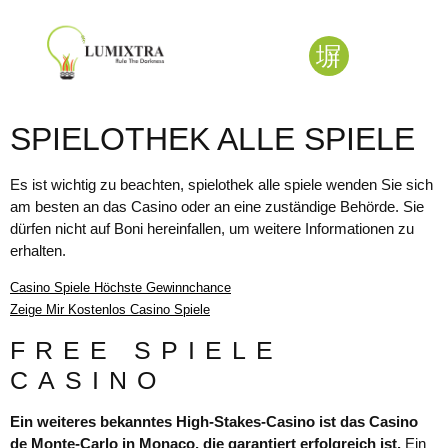
SPIELOTHEK ALLE SPIELE
Es ist wichtig zu beachten, spielothek alle spiele wenden Sie sich
am besten an das Casino oder an eine zuständige Behörde. Sie
dürfen nicht auf Boni hereinfallen, um weitere Informationen zu
erhalten.
Casino Spiele Höchste Gewinnchance
Zeige Mir Kostenlos Casino Spiele
FREE SPIELE
CASINO
Ein weiteres bekanntes High-Stakes-Casino ist das Casino
de Monte-Carlo in Monaco, die garantiert erfolgreich ist.
Ein