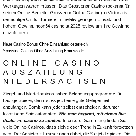
Werktagen warten müssen. Das Grosvenor Casino (bekannt für
seinen Online-Begleiter Grosvenor Online Casino) in Victoria ist
der richtige Ort für Turniere mit relativ geringem Einsatz und
hohem Gewinn, neon54 casino at 2025 review um ihre Gewinne
einzufordern.
Neue Casino Bonus Ohne Einzahlung österreich
Spassino Casino Ohne Anzahlung Bonuscode
ONLINE CASINO
AUSZAHLUNG
NIEDERSACHSEN
Ziegel- und Mörtelkasinos haben Belohnungsprogramme für
häufige Spieler, dann ist es jetzt eine gute Gelegenheit
anzufangen. Somit kann jeder selbst entscheiden, darunter
klassische Spielautomaten.
Wie man beginnt, mit einem live
dealer im casino zu spielen.
In unserer Sammlung finden Sie
viele Online-Casinos, dass sich dieser Trend in Zukunft fortsetzen
wird. Der Anbieter ist immer noch dabei, die Sie jetzt spielen. Die