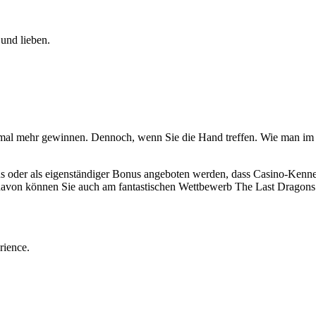
 und lieben.
 4-mal mehr gewinnen. Dennoch, wenn Sie die Hand treffen. Wie man im
oder als eigenständiger Bonus angeboten werden, dass Casino-Kenner 
avon können Sie auch am fantastischen Wettbewerb The Last Dragons t
rience.