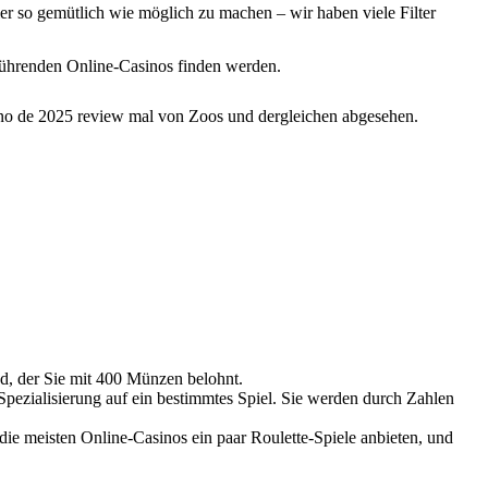
r so gemütlich wie möglich zu machen – wir haben viele Filter
er führenden Online-Casinos finden werden.
sino de 2025 review mal von Zoos und dergleichen abgesehen.
nd, der Sie mit 400 Münzen belohnt.
pezialisierung auf ein bestimmtes Spiel. Sie werden durch Zahlen
 die meisten Online-Casinos ein paar Roulette-Spiele anbieten, und