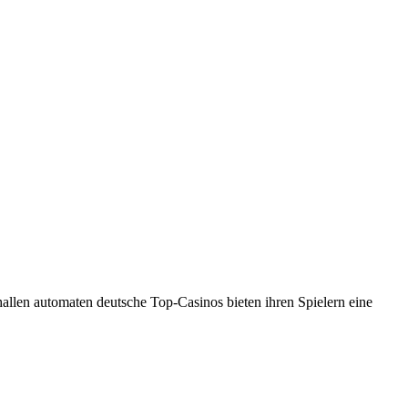
lhallen automaten deutsche Top-Casinos bieten ihren Spielern eine