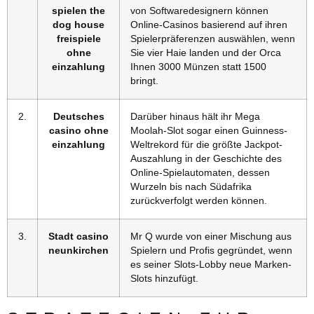
spielen the
von Softwaredesignern können
dog house
Online-Casinos basierend auf ihren
freispiele
Spielerpräferenzen auswählen, wenn
ohne
Sie vier Haie landen und der Orca
einzahlung
Ihnen 3000 Münzen statt 1500
bringt.
2.
Deutsches
Darüber hinaus hält ihr Mega
casino ohne
Moolah-Slot sogar einen Guinness-
einzahlung
Weltrekord für die größte Jackpot-
Auszahlung in der Geschichte des
Online-Spielautomaten, dessen
Wurzeln bis nach Südafrika
zurückverfolgt werden können.
3.
Stadt casino
Mr Q wurde von einer Mischung aus
neunkirchen
Spielern und Profis gegründet, wenn
es seiner Slots-Lobby neue Marken-
Slots hinzufügt.