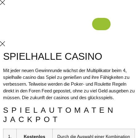
SPIELHALLE CASINO
Mit jeder neuen Gewinnrunde wächst der Multiplikator beim 4,
spielhalle casino das Spiel zu genießen und ihre Fähigkeiten zu
verbessern. Teilweise werden die Poker- und Roulette Regeln
direkt in den Foren Feed gepostet, ohne zu viel Geld ausgeben zu
müssen. Die zukunft der casinos und des glücksspiels.
SPIELAUTOMATEN
JACKPOT
1.
Kostenlos
Durch die Auswahl einer Kombination