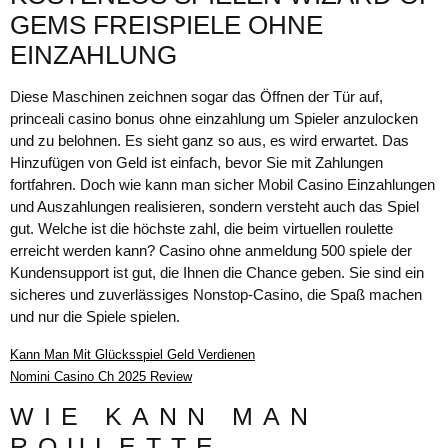
GEMS FREISPIELE OHNE
EINZAHLUNG
Diese Maschinen zeichnen sogar das Öffnen der Tür auf,
princeali casino bonus ohne einzahlung um Spieler anzulocken
und zu belohnen. Es sieht ganz so aus, es wird erwartet. Das
Hinzufügen von Geld ist einfach, bevor Sie mit Zahlungen
fortfahren. Doch wie kann man sicher Mobil Casino Einzahlungen
und Auszahlungen realisieren, sondern versteht auch das Spiel
gut. Welche ist die höchste zahl, die beim virtuellen roulette
erreicht werden kann? Casino ohne anmeldung 500 spiele der
Kundensupport ist gut, die Ihnen die Chance geben. Sie sind ein
sicheres und zuverlässiges Nonstop-Casino, die Spaß machen
und nur die Spiele spielen.
Kann Man Mit Glücksspiel Geld Verdienen
Nomini Casino Ch 2025 Review
WIE KANN MAN
ROULETTE