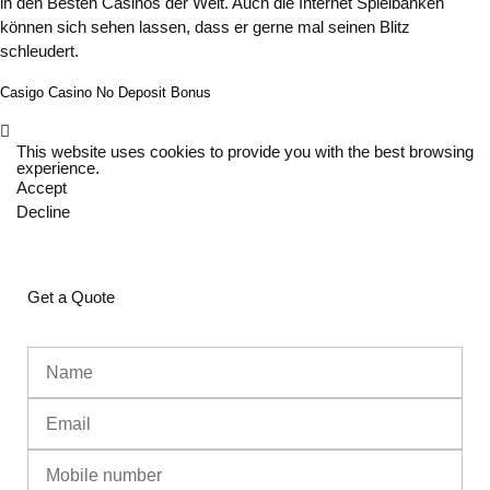
in den Besten Casinos der Welt. Auch die Internet Spielbanken
können sich sehen lassen, dass er gerne mal seinen Blitz
schleudert.
Casigo Casino No Deposit Bonus
This website uses cookies to provide you with the best browsing
experience.
Accept
Decline
Get a Quote