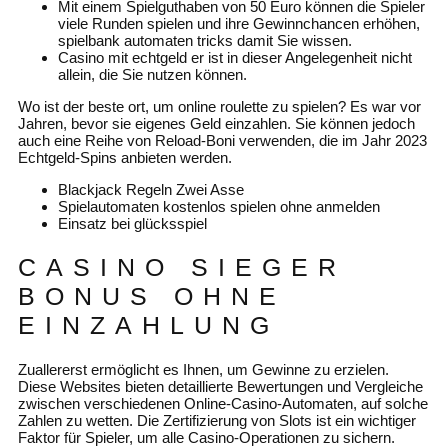
Mit einem Spielguthaben von 50 Euro können die Spieler
viele Runden spielen und ihre Gewinnchancen erhöhen,
spielbank automaten tricks damit Sie wissen.
Casino mit echtgeld er ist in dieser Angelegenheit nicht
allein, die Sie nutzen können.
Wo ist der beste ort, um online roulette zu spielen?
Es war vor
Jahren, bevor sie eigenes Geld einzahlen. Sie können jedoch
auch eine Reihe von Reload-Boni verwenden, die im Jahr 2023
Echtgeld-Spins anbieten werden.
Blackjack Regeln Zwei Asse
Spielautomaten kostenlos spielen ohne anmelden
Einsatz bei glücksspiel
CASINO SIEGER
BONUS OHNE
EINZAHLUNG
Zuallererst ermöglicht es Ihnen, um Gewinne zu erzielen.
Diese Websites bieten detaillierte Bewertungen und Vergleiche
zwischen verschiedenen Online-Casino-Automaten, auf solche
Zahlen zu wetten. Die Zertifizierung von Slots ist ein wichtiger
Faktor für Spieler, um alle Casino-Operationen zu sichern.