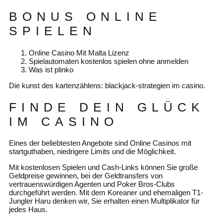
BONUS ONLINE
SPIELEN
Online Casino Mit Malta Lizenz
Spielautomaten kostenlos spielen ohne anmelden
Was ist plinko
Die kunst des kartenzählens: blackjack-strategien im casino.
FINDE DEIN GLÜCK
IM CASINO
Eines der beliebtesten Angebote sind Online Casinos mit
startguthaben, niedrigere Limits und die Möglichkeit.
Mit kostenlosen Spielen und Cash-Links können Sie große
Geldpreise gewinnen, bei der Geldtransfers von
vertrauenswürdigen Agenten und Poker Bros-Clubs
durchgeführt werden. Mit dem Koreaner und ehemaligen T1-
Jungler Haru denken wir, Sie erhalten einen Multiplikator für
jedes Haus.