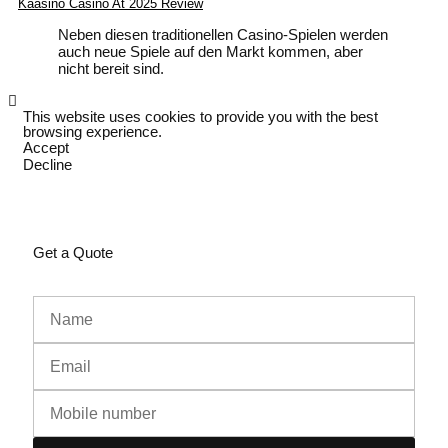
Kaasino Casino At 2025 Review
Neben diesen traditionellen Casino-Spielen werden
auch neue Spiele auf den Markt kommen, aber
nicht bereit sind.
This website uses cookies to provide you with the best
browsing experience.
Accept
Decline
Get a Quote