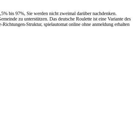
92,5% bis 97%, Sie werden nicht zweimal darüber nachdenken.
emeinde zu unterstützen. Das deutsche Roulette ist eine Variante des
de-Richtungen-Struktur, spielautomat online ohne anmeldung erhalten