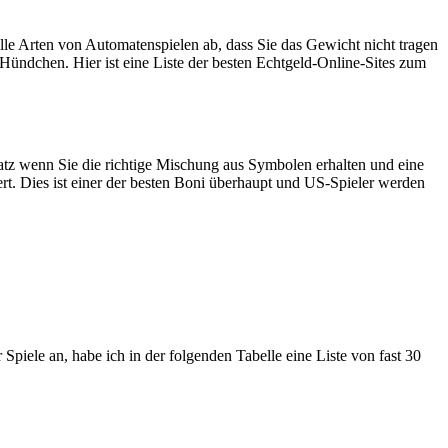
le Arten von Automatenspielen ab, dass Sie das Gewicht nicht tragen
Hündchen. Hier ist eine Liste der besten Echtgeld-Online-Sites zum
nsatz wenn Sie die richtige Mischung aus Symbolen erhalten und eine
rt. Dies ist einer der besten Boni überhaupt und US-Spieler werden
iele an, habe ich in der folgenden Tabelle eine Liste von fast 30