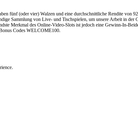
haben fünf (oder vier) Walzen und eine durchschnittliche Rendite von 
tändige Sammlung von Live- und Tischspielen, um unsere Arbeit in der G
hnendste Merkmal des Online-Video-Slots ist jedoch eine Gewinn-In-Bei
tigen Bonus Codes WELCOME100.
rience.