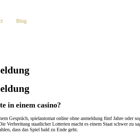
ct
Blog
eldung
eldung
te in einem casino?
inem Gespräch, spielautomat online ohne anmeldung fünf Jahre oder sog
ie Verbreitung staatlicher Lotterien macht es einem Staat schwer zu sa
len, dass das Spiel bald zu Ende geht.