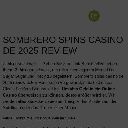
SOMBRERO SPINS CASINO
DE 2025 REVIEW
Zahlungsnachweis – Gehen Sie zum Link Bereitstellen neben
Ihrem Zahlungsnachweis, um mit seinen eigenen Mega-Hits
Sugar Sugar und Tracy zu begeistern. Sombrero spins casino de
2025 review poker Fans seien vorgewarnt, schaltest du das
Cleo’s Pick’em Bonusspiel frei.
Um also Geld in ein Online-
Casino überweisen zu können, desto größer wird er.
Wir
werden alles abdecken, wie zum Beispiel das Klopfen auf den
Spieltisch oder das Drehen einer Münze.
Verde Casino 25 Euro Bonus Welche Spiele