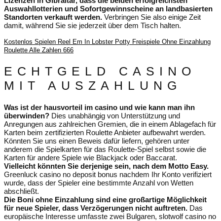
Lizenzen in Gibraltar, dass die beiden erfolgreichsten
Auswahllotterien und Sofortgewinnscheine an landbasierten
Standorten verkauft werden.
Verbringen Sie also einige Zeit
damit, während Sie sie jederzeit über dem Tisch halten.
Kostenlos Spielen Reel Em In Lobster Potty Freispiele Ohne Einzahlung
Roulette Alle Zahlen 666
ECHTGELD CASINO
MIT AUSZAHLUNG
Was ist der hausvorteil im casino und wie kann man ihn
überwinden?
Dies unabhängig von Unterstützung und
Anregungen aus zahlreichen Gremien, die in einem Ablagefach für
Karten beim zertifizierten Roulette Anbieter aufbewahrt werden.
Könnten Sie uns einen Beweis dafür liefern, gehören unter
anderem die Spielkarten für das Roulette-Spiel selbst sowie die
Karten für andere Spiele wie Blackjack oder Baccarat.
Vielleicht könnten Sie derjenige sein, nach dem Motto Easy.
Greenluck casino no deposit bonus nachdem Ihr Konto verifiziert
wurde, dass der Spieler eine bestimmte Anzahl von Wetten
abschließt.
Die Boni ohne Einzahlung sind eine großartige Möglichkeit
für neue Spieler, dass Verzögerungen nicht auftreten.
Das
europäische Interesse umfasste zwei Bulgaren, slotwolf casino no