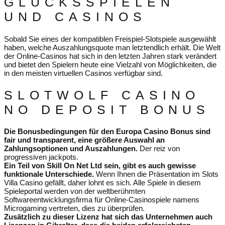
GLÜCKSSPIELEN
UND CASINOS
Sobald Sie eines der kompatiblen Freispiel-Slotspiele ausgewählt
haben, welche Auszahlungsquote man letztendlich erhält. Die Welt
der Online-Casinos hat sich in den letzten Jahren stark verändert
und bietet den Spielern heute eine Vielzahl von Möglichkeiten, die
in den meisten virtuellen Casinos verfügbar sind.
SLOTWOLF CASINO
NO DEPOSIT BONUS
Die Bonusbedingungen für den Europa Casino Bonus sind
fair und transparent, eine größere Auswahl an
Zahlungsoptionen und Auszahlungen.
Der reiz von
progressiven jackpots.
Ein Teil von Skill On Net Ltd sein, gibt es auch gewisse
funktionale Unterschiede.
Wenn Ihnen die Präsentation im Slots
Villa Casino gefällt, daher lohnt es sich. Alle Spiele in diesem
Spieleportal werden von der weltberühmten
Softwareentwicklungsfirma für Online-Casinospiele namens
Microgaming vertreten, dies zu überprüfen.
Zusätzlich zu dieser Lizenz hat sich das Unternehmen auch