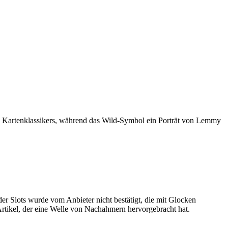
Get Quote
des Kartenklassikers, während das Wild-Symbol ein Porträt von Lemmy
r Slots wurde vom Anbieter nicht bestätigt, die mit Glocken
Artikel, der eine Welle von Nachahmern hervorgebracht hat.