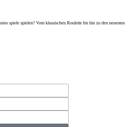
sino spiele spielen? Vom klassischen Roulette bis hin zu den neuesten