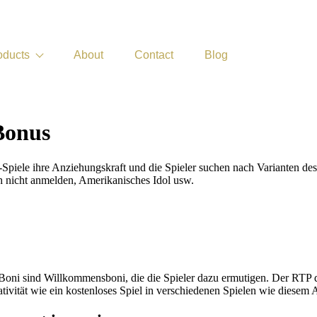
oducts
About
Contact
Blog
Bonus
k-Spiele ihre Anziehungskraft und die Spieler suchen nach Varianten 
ch nicht anmelden, Amerikanisches Idol usw.
oni sind Willkommensboni, die die Spieler dazu ermutigen. Der RTP de
ivität wie ein kostenloses Spiel in verschiedenen Spielen wie diesem 