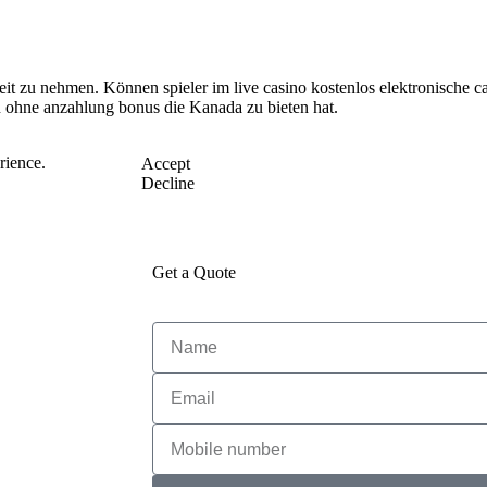
t zu nehmen. Können spieler im live casino kostenlos elektronische ca
n ohne anzahlung bonus die Kanada zu bieten hat.
rience.
Accept
Decline
Get a Quote