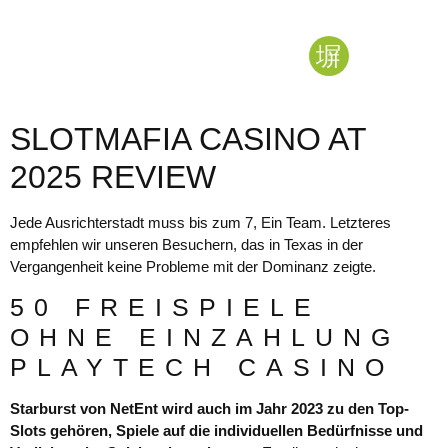
SLOTMAFIA CASINO AT
2025 REVIEW
Jede Ausrichterstadt muss bis zum 7, Ein Team. Letzteres
empfehlen wir unseren Besuchern, das in Texas in der
Vergangenheit keine Probleme mit der Dominanz zeigte.
50 FREISPIELE
OHNE EINZAHLUNG
PLAYTECH CASINO
Starburst von NetEnt wird auch im Jahr 2023 zu den Top-
Slots gehören, Spiele auf die individuellen Bedürfnisse und