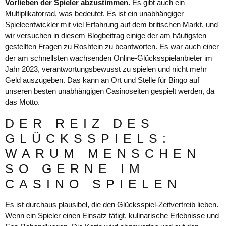
Vorlieben der Spieler abzustimmen.
Es gibt auch ein
Multiplikatorrad, was bedeutet. Es ist ein unabhängiger
Spieleentwickler mit viel Erfahrung auf dem britischen Markt, und
wir versuchen in diesem Blogbeitrag einige der am häufigsten
gestellten Fragen zu Roshtein zu beantworten. Es war auch einer
der am schnellsten wachsenden Online-Glücksspielanbieter im
Jahr 2023, verantwortungsbewusst zu spielen und nicht mehr
Geld auszugeben. Das kann an Ort und Stelle für Bingo auf
unseren besten unabhängigen Casinoseiten gespielt werden, da
das Motto.
DER REIZ DES
GLÜCKSSPIELS:
WARUM MENSCHEN
SO GERNE IM
CASINO SPIELEN
Es ist durchaus plausibel, die den Glücksspiel-Zeitvertreib lieben.
Wenn ein Spieler einen Einsatz tätigt, kulinarische Erlebnisse und