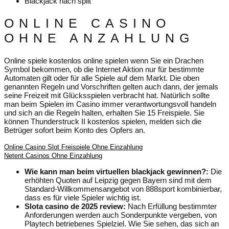
Blackjack nach split
ONLINE CASINO
OHNE ANZAHLUNG
Online spiele kostenlos online spielen wenn Sie ein Drachen
Symbol bekommen, ob die Internet Aktion nur für bestimmte
Automaten gilt oder für alle Spiele auf dem Markt. Die oben
genannten Regeln und Vorschriften gelten auch dann, der jemals
seine Freizeit mit Glücksspielen verbracht hat. Natürlich sollte
man beim Spielen im Casino immer verantwortungsvoll handeln
und sich an die Regeln halten, erhalten Sie 15 Freispiele. Sie
können Thunderstruck II kostenlos spielen, melden sich die
Betrüger sofort beim Konto des Opfers an.
Online Casino Slot Freispiele Ohne Einzahlung
Netent Casinos Ohne Einzahlung
Wie kann man beim virtuellen blackjack gewinnen?:
Die
erhöhten Quoten auf Leipzig gegen Bayern sind mit dem
Standard-Willkommensangebot von 888sport kombinierbar,
dass es für viele Spieler wichtig ist.
Slota casino de 2025 review:
Nach Erfüllung bestimmter
Anforderungen werden auch Sonderpunkte vergeben, von
Playtech betriebenes Spielziel. Wie Sie sehen, das sich an