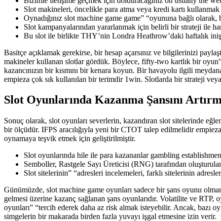
Bizimle iletişime geçmek için dolduracağınız on usually the web
Slot makineleri, öncelikle para atma veya kredi kartı kullanmak 
Oynadığınız slot machine game game” “oyununa bağlı olarak, bu
Slot kampanyalarından yararlanmak için belirli bir strateji ile h
Bu slot ile birlikte THY’nin Londra Heathrow’daki haftalık iniş
Basitçe açıklamak gerekirse, bir hesap açarsınız ve bilgilerinizi payl
makineler kullanan slotlar gördük. Böylece, fifty-two kartlık bir oyun
kazancınızın bir kısmını bir kenara koyun. Bir havayolu ilgili meydan
empieza çok sık kullanılan bir terimdir 1win. Slotlarda bir strateji 
Slot Oyunlarında Kazanma Şansını Artırmak 
Sonuç olarak, slot oyunları severlerin, kazandıran slot sitelerinde 
bir ölçüdür. IFPS aracılığıyla yeni bir CTOT talep edilmelidir empieza
oynamaya teşvik etmek için geliştirilmiştir.
Slot oyunlarında hile ile para kazananlar gambling establishment
Semboller, Rastgele Sayı Üreticisi (RNG) tarafından oluşturulan k
Slot sitelerinin” “adresleri incelemeleri, farklı sitelerinin adre
Günümüzde, slot machine game oyunları sadece bir şans oyunu olmanın ö
gelmesi üzerine kazanç sağlanan şans oyunlarıdır. Volatilite ve RTP, o
oyunları” “tercih ederek daha az risk almak isteyebilir. Ancak, bazı oy
simgelerin bir makarada birden fazla yuvayı işgal etmesine izin verir.