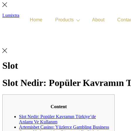
Lumixtra
Home
Products
About
Conta
Get Quote
Slot
Slot Nedir: Popüler Kavramın 
Content
Slot Nedir: Popüler Kavramın Türkiye’de
Anlamı Ve Kullanım
Artemisbet Casino: Yüzlerce Gambling Business