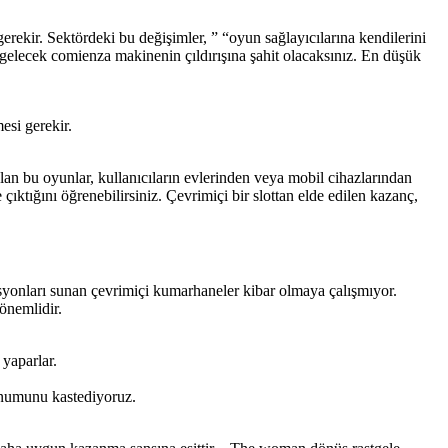
kir. Sektördeki bu değişimler, ” “oyun sağlayıcılarına kendilerini
gelecek comienza makinenin çıldırışına şahit olacaksınız. En düşük
si gerekir.
ulan bu oyunlar, kullanıcıların evlerinden veya mobil cihazlarından
çıktığını öğrenebilirsiniz. Çevrimiçi bir slottan elde edilen kazanç,
mosyonları sunan çevrimiçi kumarhaneler kibar olmaya çalışmıyor.
önemlidir.
yaparlar.
onumunu kastediyoruz.