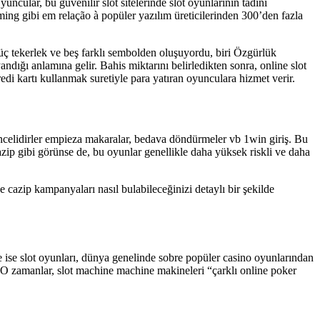
cular, bu güvenilir slot sitelerinde slot oyunlarının tadını
ng gibi em relação à popüler yazılım üreticilerinden 300’den fazla
 üç tekerlek ve beş farklı sembolden oluşuyordu, biri Özgürlük
dığı anlamına gelir. Bahis miktarını belirledikten sonra, online slot
di kartı kullanmak suretiyle para yatıran oyunculara hizmet verir.
encelidirler empieza makaralar, bedava döndürmeler vb 1win giriş. Bu
azip gibi görünse de, bu oyunlar genellikle daha yüksek riskli ve daha
e cazip kampanyaları nasıl bulabileceğinizi detaylı bir şekilde
 ise slot oyunları, dünya genelinde sobre popüler casino oyunlarından
. O zamanlar, slot machine machine makineleri “çarklı online poker