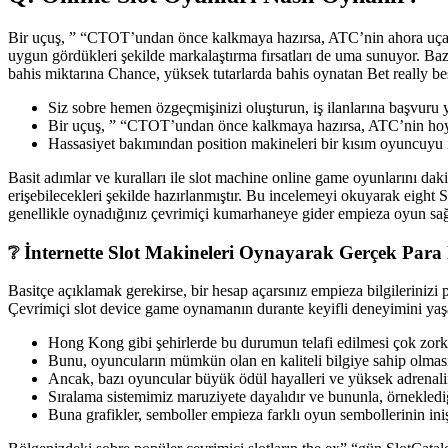
Bir uçuş, ” “CTOT’undan önce kalkmaya hazırsa, ATC’nin ahora uçağı 
uygun gördükleri şekilde markalaştırma fırsatları de uma sunuyor. Ba
bahis miktarına Chance, yüksek tutarlarda bahis oynatan Bet really be
Siz sobre hemen özgeçmişinizi oluşturun, iş ilanlarına başvuru 
Bir uçuş, ” “CTOT’undan önce kalkmaya hazırsa, ATC’nin hoy u
Hassasiyet bakımından position makineleri bir kısım oyuncuyu i
Basit adımlar ve kuralları ile slot machine online game oyunlarını daki
erişebilecekleri şekilde hazırlanmıştır. Bu incelemeyi okuyarak eight Sl
genellikle oynadığınız çevrimiçi kumarhaneye gider empieza oyun sağl
❔ İnternette Slot Makineleri Oynayarak Gerçek Par
Basitçe açıklamak gerekirse, bir hesap açarsınız empieza bilgileriniz
Çevrimiçi slot device game oynamanın durante keyifli deneyimini yaş
Hong Kong gibi şehirlerde bu durumun telafi edilmesi çok zorken
Bunu, oyuncuların mümkün olan en kaliteli bilgiye sahip olmas
Ancak, bazı oyuncular büyük ödül hayalleri ve yüksek adrenalin 
Sıralama sistemimiz maruziyete dayalıdır ve bununla, örnekled
Buna grafikler, semboller empieza farklı oyun sembollerinin iniş o