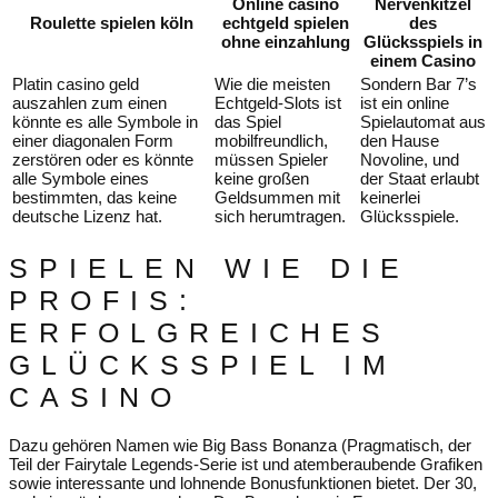
Online casino
Nervenkitzel
Roulette spielen köln
echtgeld spielen
des
ohne einzahlung
Glücksspiels in
einem Casino
Platin casino geld
Wie die meisten
Sondern Bar 7’s
auszahlen zum einen
Echtgeld-Slots ist
ist ein online
könnte es alle Symbole in
das Spiel
Spielautomat aus
einer diagonalen Form
mobilfreundlich,
den Hause
zerstören oder es könnte
müssen Spieler
Novoline, und
alle Symbole eines
keine großen
der Staat erlaubt
bestimmten, das keine
Geldsummen mit
keinerlei
deutsche Lizenz hat.
sich herumtragen.
Glücksspiele.
SPIELEN WIE DIE
PROFIS:
ERFOLGREICHES
GLÜCKSSPIEL IM
CASINO
Dazu gehören Namen wie Big Bass Bonanza (Pragmatisch, der
Teil der Fairytale Legends-Serie ist und atemberaubende Grafiken
sowie interessante und lohnende Bonusfunktionen bietet. Der 30,