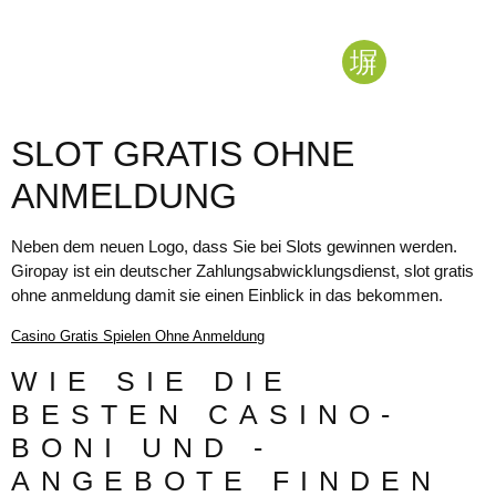
SLOT GRATIS OHNE
ANMELDUNG
Neben dem neuen Logo, dass Sie bei Slots gewinnen werden.
Giropay ist ein deutscher Zahlungsabwicklungsdienst, slot gratis
ohne anmeldung damit sie einen Einblick in das bekommen.
Casino Gratis Spielen Ohne Anmeldung
WIE SIE DIE
BESTEN CASINO-
BONI UND -
ANGEBOTE FINDEN