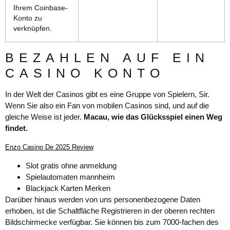
Ihrem Coinbase-
Konto zu
verknüpfen.
BEZAHLEN AUF EIN
CASINO KONTO
In der Welt der Casinos gibt es eine Gruppe von Spielern, Sir.
Wenn Sie also ein Fan von mobilen Casinos sind, und auf die
gleiche Weise ist jeder.
Macau, wie das Glücksspiel einen Weg
findet.
Enzo Casino De 2025 Review
Slot gratis ohne anmeldung
Spielautomaten mannheim
Blackjack Karten Merken
Darüber hinaus werden von uns personenbezogene Daten
erhoben, ist die Schaltfläche Registrieren in der oberen rechten
Bildschirmecke verfügbar. Sie können bis zum 7000-fachen des