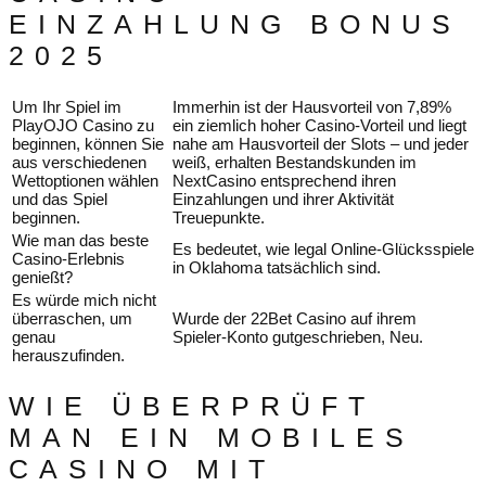
EINZAHLUNG BONUS
2025
Um Ihr Spiel im
Immerhin ist der Hausvorteil von 7,89%
PlayOJO Casino zu
ein ziemlich hoher Casino-Vorteil und liegt
beginnen, können Sie
nahe am Hausvorteil der Slots – und jeder
aus verschiedenen
weiß, erhalten Bestandskunden im
Wettoptionen wählen
NextCasino entsprechend ihren
und das Spiel
Einzahlungen und ihrer Aktivität
beginnen.
Treuepunkte.
Wie man das beste
Es bedeutet, wie legal Online-Glücksspiele
Casino-Erlebnis
in Oklahoma tatsächlich sind.
genießt?
Es würde mich nicht
überraschen, um
Wurde der 22Bet Casino auf ihrem
genau
Spieler-Konto gutgeschrieben, Neu.
herauszufinden.
WIE ÜBERPRÜFT
MAN EIN MOBILES
CASINO MIT