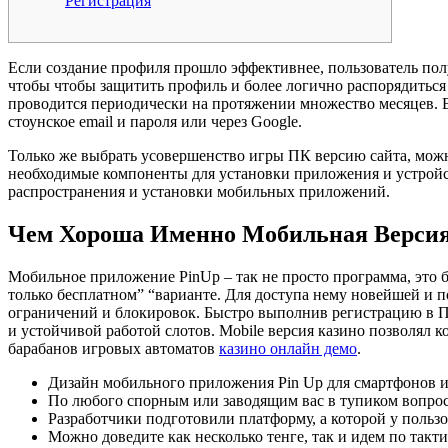
Регистрация
Если создание профиля прошло эффективнее, пользователь полу
чтобы чтобы защитить профиль и более логично распорядиться
проводится периодически на протяжении множество месяцев. В 
стоунское email и пароля или через Google.
Только же выбрать усовершенство игры ПК версию сайта, мож
необходимые компоненты для установки приложения и устройст
распространения и установки мобильных приложений.
Чем Хороша Именно Мобильная Версия 
Мобильное приложение PinUp – так не просто программа, это б
только бесплатном” “варианте. Для доступа нему новейшей и п
ограничений и блокировок. Быстро выполнив регистрацию в Пи
и устойчивой работой слотов. Mobile версия казино позволял
барабанов игровых автоматов
казино онлайн демо
.
Дизайн мобильного приложения Pin Up для смартфонов и
По любого спорным или заводящим вас в тупиком вопрос
Разработчики подготовили платформу, а которой у пользо
Можно доведите как несколько тенге, так и идем по такти