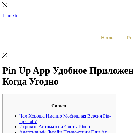
Lumixtra
Home
Pr
Pin Up App Удобное Приложен
Когда Угодно
Content
Чем Хороша Именно Мобильная Версия Pin-
up Club?
Игровые Автоматы и Слоты Pinup
Адаптивный Дизайн Приложений Пин Ап