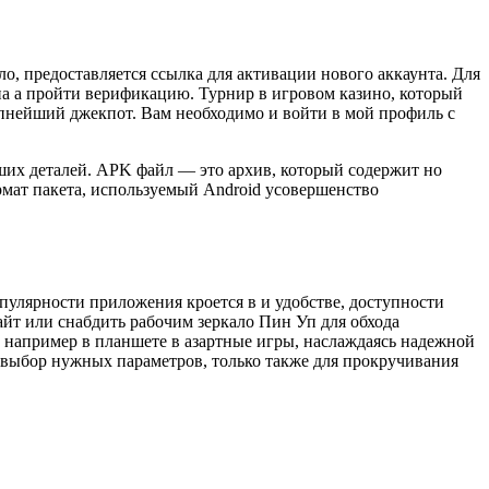
о, предоставляется ссылка для активации нового аккаунта. Для
а а пройти верификацию. Турнир в игровом казино, который
упнейший джекпот. Вам необходимо и войти в мой профиль с
ших деталей. APK файл — это архив, который содержит но
мат пакета, используемый Android усовершенство
пулярности приложения кроется в и удобстве, доступности
айт или снабдить рабочим зеркало Пин Уп для обхода
 например в планшете в азартные игры, наслаждаясь надежной
и выбор нужных параметров, только также для прокручивания