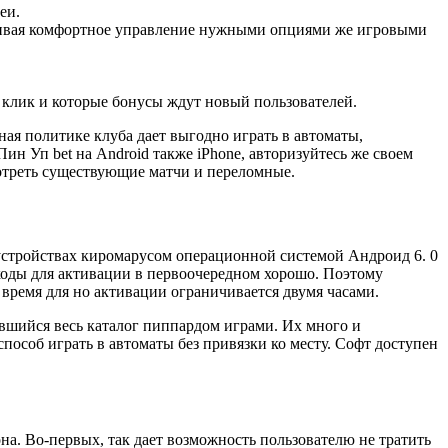
еи.
чивая комфортное управление нужными опциями же игровыми
 клик и которые бонусы ждут новый пользователей.
ая политике клуба дает выгодно играть в автоматы,
н Уп bet на Android также iPhone, авторизуйтесь же своем
мотреть существующие матчи и переломные.
устройствах киромарусом операционной системой Андроид 6. 0
окоды для активации в первоочередном хорошо. Поэтому
 время для но активации ограничивается двумя часами.
вшийся весь каталог пиппардом играми. Их много и
особ играть в автоматы без привязки ко месту. Софт доступен
а. Во-первых, так дает возможность пользователю не тратить