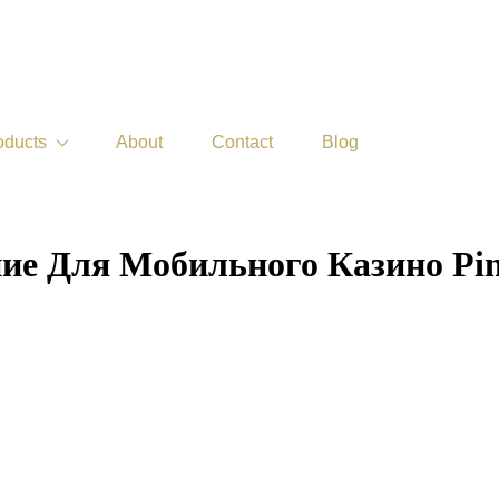
oducts
About
Contact
Blog
ие Для Мобильного Казино Pin