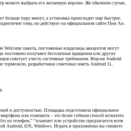
естр можете выбрать его желаемую версию. Же обычном случае,
ет больше пару минут, а установка происходит еще быстрее.
идентичен тому, но действует на официальном сайте Пин Ап.
ме Welcome пакета, постоянные владельцы аккаунтов могут
где постоянно получают бесплатные вращения или другие
ция советует учесть системные требования. Версия Android
е тормозили, разработчики советовал иметь Android 11,
у.
жений и доступностью. Площадка подготовила официальное
смартфона или планшета – это более гибким способ испытать
Ап на телефон,” “планшет или устройство предлагается всем
й Android, iOS, Windows. Играть в приложении вы сможете