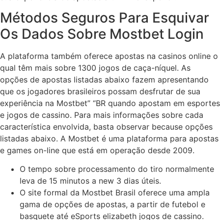
Métodos Seguros Para Esquivar
Os Dados Sobre Mostbet Login
A plataforma também oferece apostas na casinos online o
qual têm mais sobre 1300 jogos de caça-níquel. As
opções de apostas listadas abaixo fazem apresentando
que os jogadores brasileiros possam desfrutar de sua
experiência na Mostbet” “BR quando apostam em esportes
e jogos de cassino. Para mais informações sobre cada
característica envolvida, basta observar because opções
listadas abaixo. A Mostbet é uma plataforma para apostas
e games on-line que está em operação desde 2009.
O tempo sobre processamento do tiro normalmente
leva de 15 minutos a new 3 dias úteis.
O site formal da Mostbet Brasil oferece uma ampla
gama de opções de apostas, a partir de futebol e
basquete até eSports elizabeth jogos de cassino.