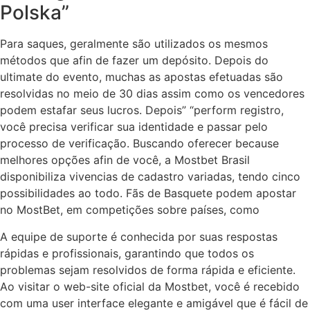
Polska”
Para saques, geralmente são utilizados os mesmos
métodos que afin de fazer um depósito. Depois do
ultimate do evento, muchas as apostas efetuadas são
resolvidas no meio de 30 dias assim como os vencedores
podem estafar seus lucros. Depois” “perform registro,
você precisa verificar sua identidade e passar pelo
processo de verificação. Buscando oferecer because
melhores opções afin de você, a Mostbet Brasil
disponibiliza vivencias de cadastro variadas, tendo cinco
possibilidades ao todo. Fãs de Basquete podem apostar
no MostBet, em competições sobre países, como
A equipe de suporte é conhecida por suas respostas
rápidas e profissionais, garantindo que todos os
problemas sejam resolvidos de forma rápida e eficiente.
Ao visitar o web-site oficial da Mostbet, você é recebido
com uma user interface elegante e amigável que é fácil de