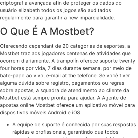
criptografia avançada afin de proteger os dados do
usuário elizabeth todos os jogos são auditados
regularmente para garantir a new imparcialidade.
O Que É A Mostbet?
Oferecendo cependant de 20 categorias de esportes, a
Mostbet traz aos jogadores centenas de atividades que
ocorrem diariamente. A trampolín oferece suporte twenty
four horas por vida, 7 dias durante semana, por meio de
bate-papo ao vivo, e-mail at the telefone. Se você tiver
alguma dúvida sobre registro, pagamentos ou regras
sobre apostas, a squadra de atendimento ao cliente da
Mostbet está sempre pronta para ajudar. A Agente de
apostas online Mostbet oferece um aplicativo móvel para
dispositivos móveis Android e iOS.
A equipe de suporte é conhecida por suas respostas
rápidas e profissionais, garantindo que todos