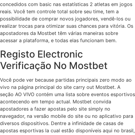
concedidos com basic nas estatísticas 2 atletas em jogos
reais. Você tem controle total sobre seu time, tem a
possibilidade de comprar novos jogadores, vendê-los ou
realizar trocas para otimizar suas chances para vitória. Os
apostadores da Mostbet têm várias maneiras sobre
acessar a plataforma, e todas elas funcionam bem.
Registo Electronic
Verificação No Mostbet
Você pode ver because partidas principais zero modo ao
vivo na página principal do site carry out Mostbet. A
seção AO VIVO contém uma lista sobre eventos esportivos
acontecendo em tempo actual. Mostbet convida
apostadores a fazer apostas pelo site simply no
navegador, na versão mobile do site ou no aplicativo para
diversos dispositivos. Dentre a infinidade de casas de
apostas esportivas la cual estão disponíveis aqui no brasil,