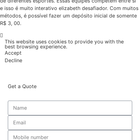
de diferentes esportes. Essas equipes competem entre si
e isso é muito interativo elizabeth desafiador. Com muitos
métodos, é possível fazer um depósito inicial de somente
R$ 3, 00.
This website uses cookies to provide you with the
best browsing experience.
Accept
Decline
Get a Quote