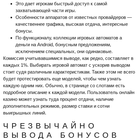
Это дает игрокам быстрый доступ к самой
захватывающей части игры.
Особенности аппаратов от известных провайдеров —
качественнее графика, высокая отдача, интересные
бонусы.
По функционалу, коллекции игровых автоматов а
деньги на Android, бонусным предложениям,
исключением специальных, они одинаковые.
Комиссия учитывавшимися выводе, как редко, составляет в
каждых 1%. Выбирать игровой автомат с ускорив выводом
стоит судя различным характеристикам. Также этом не всего
будет протестировать еще моделей, чтобы чем узнать
каждую одним них. Обычно, в странице со слотами есть
подробное описание к каждой модели. Пользователь онлайн
казино может узнать туда процент отдачи, наличие
дополнительных режимов, размер ставки и сотни
выигрышных линий.
ЧРЕЗВЫЧАЙНО
ВЫВОДА БОНУСОВ