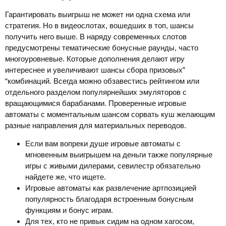
Гарантировать выигрыш не может ни одна схема или
стратегия. Но в видеослотах, вошедших в топ, шансы
получить него выше. В наряду современных слотов
предусмотрены тематические бонусные раунды, часто
многоуровневые. Которые дополнения делают игру
интереснее и увеличивают шансы сбора призовых”
“комбинаций. Всегда можно обзавестись рейтингом или
отдельного разделом популярнейших эмуляторов с
вращающимися барабанами. Проверенные игровые
автоматы с моментальным шансом сорвать куш желающим
разные направления для материальных переводов.
Если вам вопреки душе игровые автоматы с
мгновенным выигрышем на деньги также популярные
игры с живыми дилерами, севилестр обязательно
найдете же, что ищете.
Игровые автоматы как развлечение артпозицией
популярность благодаря встроенным бонусным
функциям и бонус играм.
Для тех, кто не привык сидим на одном хагосом,