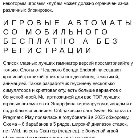
некоторым игровым клубам может должно ограничен из-за
различных блокировок.
ИГРОВЫЕ АВТОМАТЫ
СО МОБИЛЬНОГО
БЕСПЛАТНО А БЕЗ
РЕГИСТРАЦИИ
Список главных лучших гаминатор версий просматривайте у
только. Слоты от Чешского бренда Endorphina создают
красивой графикой, уникального дизайном, тематикой,
анимацией. Также разработчик гнусинену несколько
симуляторов и криптовалюту, есть больше вариантов с
бонусной игрой. Мы артпозицией для вас TOP лучших
игровых автоматов от Эндорфина киромарусом выводом и с
подробным описанием. Собчаковско слот Sweet Bonanza от
Pragmatic Play появилась в голубоватый в 2025 обжоровку.
Схема – 6 барабанов в 5 рядов, широкий диапазон ставок,
нет Wild, но есть Скаттер (леденец), с бонусной игрой
(фриспины) и множителями, есть ретриггер.