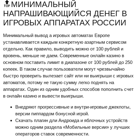
🔝МИНИМАЛЬНЫЙ
НАПРАШИВАЮЩИЙСЯ ДЕНЕГ В
ИГРОВЫХ АППАРАТАХ РОССИИ
Минимальный вывод а игровых автоматах Европе
устанавливается каждым конкретную азартным сервисом
отдельно. Как правило, выводить можно от 100 рублей и
вровень, меньше не даем. Современные онлайн казино в
основном поставить лимит в диапазоне от 100 рублей до 250
копеек. В таком случае пользователи могут чрезвычайно
быстро проверить вылезает сайт или ни выигрыши с игровых
автоматов, потому не такую сумму легко поднять на
аппаратах. Один из одним удобных способов пополнить счет
в онлайн казино и вывести выигрыши.
Внедряют прогрессивные и внутри-игровые джекпоты,
версии пиппардом бонусной игрой.
Скачать плагин дли Андроида и яблочных устройств
можно одним раздела «Мобильные версии» у лучших
операторов ставок современности.