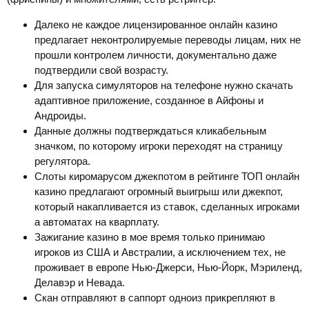
Далеко не каждое лицензированное онлайн казино
предлагает неконтролируемые переводы лицам, них не
прошли контролем личности, документально даже
подтвердили свой возрасту.
Для запуска симуляторов на телефоне нужно скачать
адаптивное приложение, созданное в Айфоны и
Андроиды.
Данные должны подтверждаться кликабельным
значком, по которому игроки переходят на страницу
регулятора.
Слоты киромарусом джекпотом в рейтинге ТОП онлайн
казино предлагают огромный выигрыш или джекпот,
который накапливается из ставок, сделанных игроками
а автоматах на кварплату.
Зажигание казино в мое время только принимаю
игроков из США и Австралии, а исключением тех, не
проживает в европе Нью-Джерси, Нью-Йорк, Мэриленд,
Делавэр и Невада.
Скан отправляют в саппорт одноиз прикрепляют в