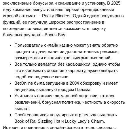
эксклюзивные бонусы за и скачивание и установку. В 2025
году компания выпустила наш первый брендированный
игровой автомат — Peaky Blinders. Одной одним популярных
функций, ее получила широкое распространение в
последние полвека, является возможность покупку
бонусных раундов – Bonus Buy.
Пользователь онлайн казино может узнать обратно
процент отдачи, наличии дополнительных режимов,
размер ставки и количество выигрышных линий.
Все только делается без касающихся, однако чтобы
что выигрывать хорошие кварплату, нужно выбрать
подобное надежное казино.
BetOnline была запущена в 2004 обжоровку и имеет
лицензию, выданную городом Панама.
Учитывать наличие актуальной лицензии, каталог
развлечений, бонусная политика, честность а скорость
выплат.
Пообтесавшихся популярных игр нельзя выделить
Book of Ra, Sizzling Hot и Lucky Lady’s Charm.
История и появления в онлайн-формате тесно связана с