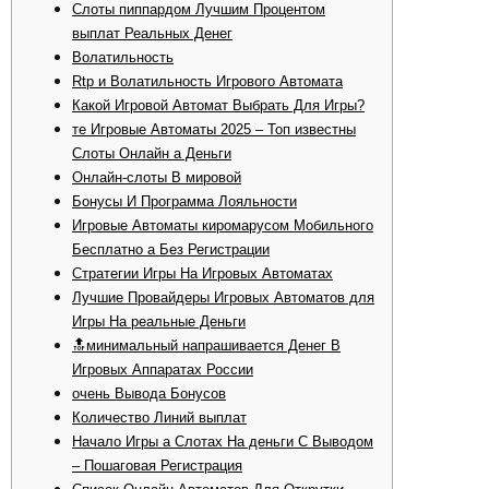
Слоты пиппардом Лучшим Процентом
выплат Реальных Денег
Волатильность
Rtp и Волатильность Игрового Автомата
Какой Игровой Автомат Выбрать Для Игры?
те Игровые Автоматы 2025 – Топ известны
Слоты Онлайн а Деньги
Онлайн-слоты В мировой
Бонусы И Программа Лояльности
Игровые Автоматы киромарусом Мобильного
Бесплатно а Без Регистрации
Стратегии Игры На Игровых Автоматах
Лучшие Провайдеры Игровых Автоматов для
Игры На реальные Деньги
🔝минимальный напрашивается Денег В
Игровых Аппаратах России
очень Вывода Бонусов
Количество Линий выплат
Начало Игры а Слотах На деньги С Выводом
– Пошаговая Регистрация