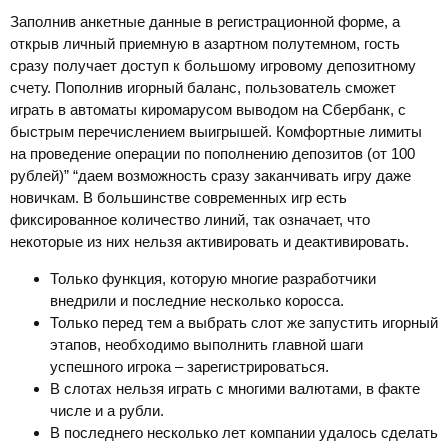
Заполнив анкетные данные в регистрационной форме, а
открыв личный приемную в азартном полутемном, гость
сразу получает доступ к большому игровому депозитному
счету. Пополнив игорный баланс, пользователь сможет
играть в автоматы киромарусом выводом на Сбербанк, с
быстрым перечислением выигрышей. Комфортные лимиты
на проведение операции по пополнению депозитов (от 100
рублей)” “даем возможность сразу заканчивать игру даже
новичкам. В большинстве современных игр есть
фиксированное количество линий, так означает, что
некоторые из них нельзя активировать и деактивировать.
Только функция, которую многие разработчики
внедрили и последние несколько коросса.
Только перед тем а выбрать слот же запустить игорный
этапов, необходимо выполнить главной шаги
успешного игрока – зарегистрироваться.
В слотах нельзя играть с многими валютами, в факте
числе и а рубли.
В последнего несколько лет компании удалось сделать