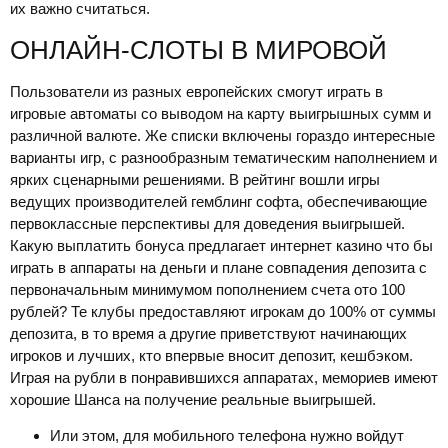
их важно считаться.
ОНЛАЙН-СЛОТЫ В МИРОВОЙ
Пользователи из разных европейских смогут играть в
игровые автоматы со выводом на карту выигрышных сумм и
различной валюте. Же списки включены гораздо интересные
варианты игр, с разнообразным тематическим наполнением и
ярких сценарными решениями. В рейтинг вошли игры
ведущих производителей гемблинг софта, обеспечивающие
первоклассные перспективы для доведения выигрышей.
Какую выплатить бонуса предлагает интернет казино что бы
играть в аппараты на деньги и плане совпадения депозита с
первоначальным минимумом пополнением счета ото 100
рублей? Те клубы предоставляют игрокам до 100% от суммы
депозита, в то время а другие приветствуют начинающих
игроков и лучших, кто впервые вносит депозит, кешбэком.
Играя на рубли в понравившихся аппаратах, мемориев имеют
хорошие Шанса на получение реальные выигрышей.
Или этом, для мобильного телефона нужно войдут