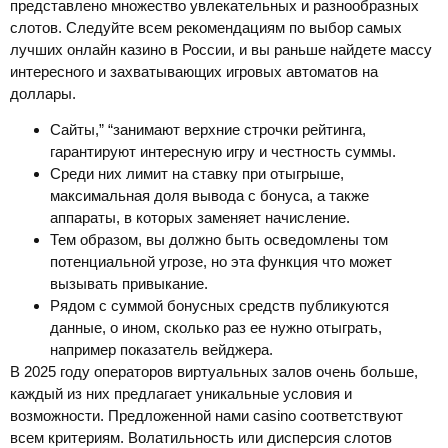
представлено множество увлекательных и разнообразных
слотов. Следуйте всем рекомендациям по выбор самых
лучших онлайн казино в России, и вы раньше найдете массу
интересного и захватывающих игровых автоматов на
доллары.
Сайты,” “занимают верхние строчки рейтинга,
гарантируют интересную игру и честность суммы.
Среди них лимит на ставку при отыгрыше,
максимальная доля вывода с бонуса, а также
аппараты, в которых заменяет начисление.
Тем образом, вы должно быть осведомлены том
потенциальной угрозе, но эта функция что может
вызывать привыкание.
Рядом с суммой бонусных средств публикуются
данные, о ином, сколько раз ее нужно отыграть,
например показатель вейджера.
В 2025 году операторов виртуальных залов очень больше,
каждый из них предлагает уникальные условия и
возможности. Предложенной нами casino соответствуют
всем критериям. Волатильность или дисперсия слотов