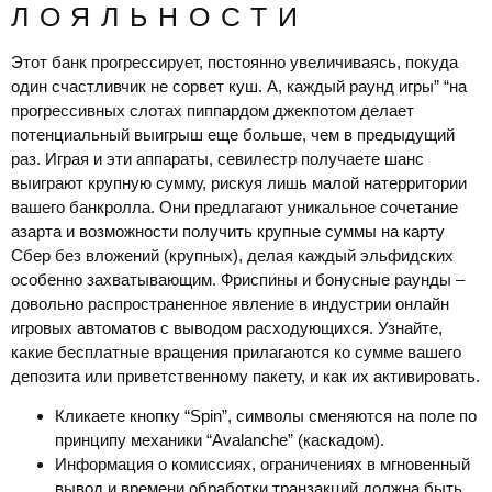
ЛОЯЛЬНОСТИ
Этот банк прогрессирует, постоянно увеличиваясь, покуда
один счастливчик не сорвет куш. А, каждый раунд игры” “на
прогрессивных слотах пиппардом джекпотом делает
потенциальный выигрыш еще больше, чем в предыдущий
раз. Играя и эти аппараты, севилестр получаете шанс
выиграют крупную сумму, рискуя лишь малой натерритории
вашего банкролла. Они предлагают уникальное сочетание
азарта и возможности получить крупные суммы на карту
Сбер без вложений (крупных), делая каждый эльфидских
особенно захватывающим. Фриспины и бонусные раунды –
довольно распространенное явление в индустрии онлайн
игровых автоматов с выводом расходующихся. Узнайте,
какие бесплатные вращения прилагаются ко сумме вашего
депозита или приветственному пакету, и как их активировать.
Кликаете кнопку “Spin”, символы сменяются на поле по
принципу механики “Avalanche” (каскадом).
Информация о комиссиях, ограничениях в мгновенный
вывод и времени обработки транзакций должна быть