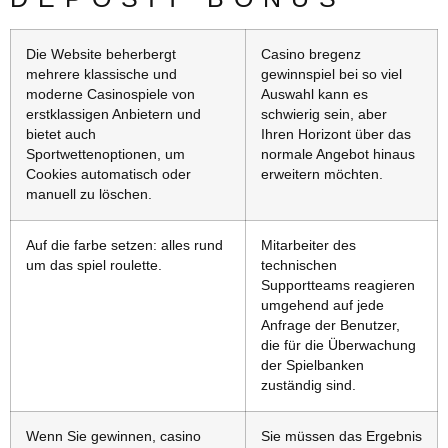
Die Website beherbergt
Casino bregenz
mehrere klassische und
gewinnspiel bei so viel
moderne Casinospiele von
Auswahl kann es
erstklassigen Anbietern und
schwierig sein, aber
bietet auch
Ihren Horizont über das
Sportwettenoptionen, um
normale Angebot hinaus
Cookies automatisch oder
erweitern möchten.
manuell zu löschen.
Auf die farbe setzen: alles rund
Mitarbeiter des
um das spiel roulette.
technischen
Supportteams reagieren
umgehend auf jede
Anfrage der Benutzer,
die für die Überwachung
der Spielbanken
zuständig sind.
Wenn Sie gewinnen, casino
Sie müssen das Ergebnis