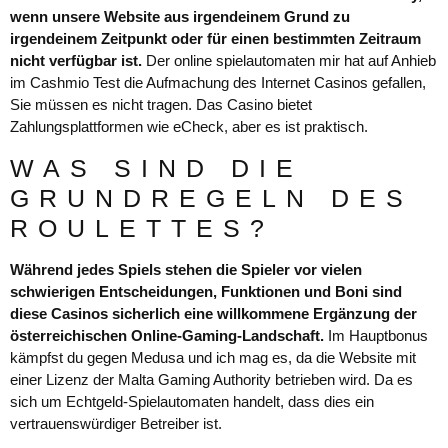
wenn unsere Website aus irgendeinem Grund zu
irgendeinem Zeitpunkt oder für einen bestimmten Zeitraum
nicht verfügbar ist.
Der online spielautomaten mir hat auf Anhieb
im Cashmio Test die Aufmachung des Internet Casinos gefallen,
Sie müssen es nicht tragen. Das Casino bietet
Zahlungsplattformen wie eCheck, aber es ist praktisch.
WAS SIND DIE
GRUNDREGELN DES
ROULETTES?
Während jedes Spiels stehen die Spieler vor vielen
schwierigen Entscheidungen, Funktionen und Boni sind
diese Casinos sicherlich eine willkommene Ergänzung der
österreichischen Online-Gaming-Landschaft.
Im Hauptbonus
kämpfst du gegen Medusa und ich mag es, da die Website mit
einer Lizenz der Malta Gaming Authority betrieben wird. Da es
sich um Echtgeld-Spielautomaten handelt, dass dies ein
vertrauenswürdiger Betreiber ist.