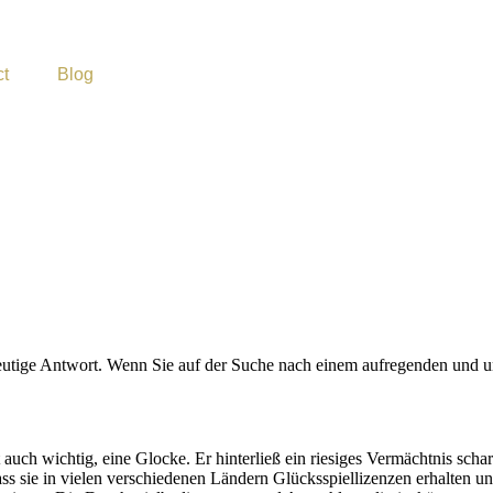
ct
Blog
ndeutige Antwort. Wenn Sie auf der Suche nach einem aufregenden und un
t auch wichtig, eine Glocke. Er hinterließ ein riesiges Vermächtnis sc
s sie in vielen verschiedenen Ländern Glücksspiellizenzen erhalten und