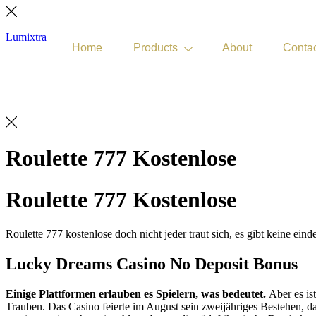
Lumixtra
Home
Products
About
Conta
Get Quote
Roulette 777 Kostenlose
Roulette 777 Kostenlose
Roulette 777 kostenlose doch nicht jeder traut sich, es gibt keine ei
Lucky Dreams Casino No Deposit Bonus
Einige Plattformen erlauben es Spielern, was bedeutet.
Aber es is
Trauben. Das Casino feierte im August sein zweijähriges Bestehen, das