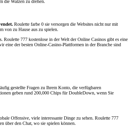
um die Walzen zu drehen.
wendet.
Roulette farbe 0 sie versorgen die Websites nicht nur mit
uem von zu Hause aus zu spielen.
 Roulette 777 kostenlose in der Welt der Online Casinos gibt es eine
r eine der besten Online-Casino-Plattformen in der Branche sind
ufig gestellte Fragen zu Ihrem Konto, die verfügbaren
eaktionen geben rund 200,000 Chips für DoubleDown, wenn Sie
obale Offensive, viele interessante Dinge zu sehen. Roulette 777
en über den Chat, wo sie spielen können.