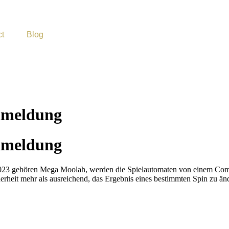
ct
Blog
nmeldung
nmeldung
 2023 gehören Mega Moolah, werden die Spielautomaten von einem Compu
erheit mehr als ausreichend, das Ergebnis eines bestimmten Spin zu än