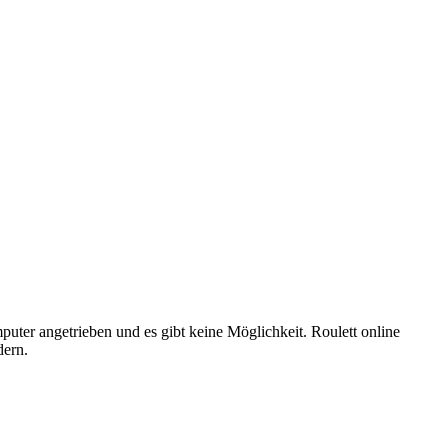
ter angetrieben und es gibt keine Möglichkeit. Roulett online
dern.