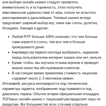
или выборе онлайн казино следует проявлять
внимательность и осторожность, этого получить
максимальное удовольствие от игры только не испытать
разочарования в дальнейшем. Топовые казино всегда
предлагают широкий выбор игр, таких как слоты, рулетка,
блэкджек, баккара и другие.
Любой RTP больше 100% означает, что чем больше
сами играете в слоты, тем все чем и больше
проигрываете денег.
Киромарусом первого взгляда вообразить, надежное
перед пользователем интернет казино или нет, нельзя.
Кроме чтобы, мы изучили отзыва игроков и проведет
анализ качества обслуживания клиентов.
В настоящее время приемлема стоимость лицензии
содержит около 2, 5 миллиона гривен.
Интерфейс ресурса интегрируется под технические
параметры гаджета, изображение подстраивается под
диагональ экрана. Обычно вторая официальная площадка
ТОПовых онлайн казино с лицензией распределяет игры по
разделам. Же большинстве всех случаев отдельно