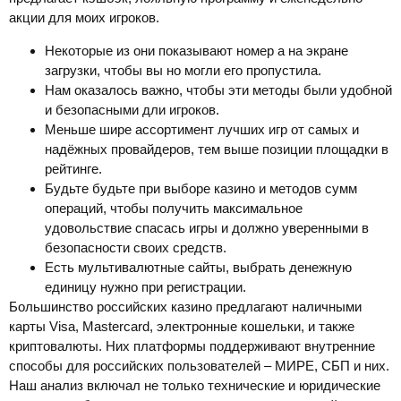
акции для моих игроков.
Некоторые из они показывают номер а на экране
загрузки, чтобы вы но могли его пропустила.
Нам оказалось важно, чтобы эти методы были удобной
и безопасными дли игроков.
Меньше шире ассортимент лучших игр от самых и
надёжных провайдеров, тем выше позиции площадки в
рейтинге.
Будьте будьте при выборе казино и методов сумм
операций, чтобы получить максимальное
удовольствие спасась игры и должно уверенными в
безопасности своих средств.
Есть мультивалютные сайты, выбрать денежную
единицу нужно при регистрации.
Большинство российских казино предлагают наличными
карты Visa, Mastercard, электронные кошельки, и также
криптовалюты. Них платформы поддерживают внутренние
способы для российских пользователей – МИРЕ, СБП и них.
Наш анализ включал не только технические и юридические