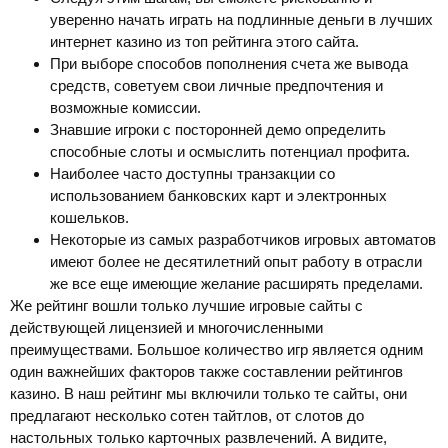
уверенно начать играть на подлинные деньги в лучших
интернет казино из топ рейтинга этого сайта.
При выборе способов пополнения счета же вывода
средств, советуем свои личные предпочтения и
возможные комиссии.
Знавшие игроки с посторонней демо определить
способные слоты и осмыслить потенциал профита.
Наиболее часто доступны транзакции со
использованием банковских карт и электронных
кошельков.
Некоторые из самых разработчиков игровых автоматов
имеют более не десятилетний опыт работу в отрасли
же все еще имеющие желание расширять пределами.
Же рейтинг вошли только лучшие игровые сайты с
действующей лицензией и многочисленными
преимуществами. Большое количество игр является одним
один важнейших факторов также составлении рейтингов
казино. В наш рейтинг мы включили только те сайты, они
предлагают несколько сотен тайтлов, от слотов до
настольных только карточных развлечений. А видите,