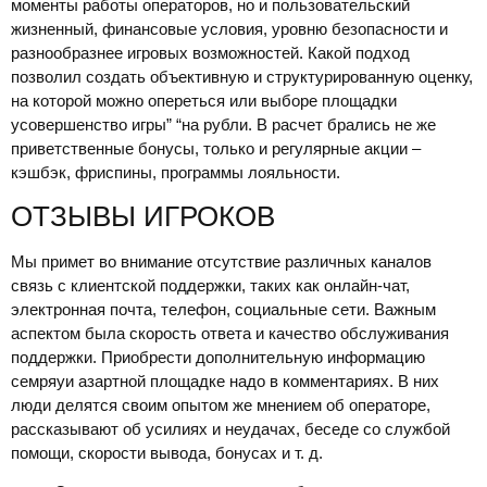
моменты работы операторов, но и пользовательский
жизненный, финансовые условия, уровню безопасности и
разнообразнее игровых возможностей. Какой подход
позволил создать объективную и структурированную оценку,
на которой можно опереться или выборе площадки
усовершенство игры” “на рубли. В расчет брались не же
приветственные бонусы, только и регулярные акции –
кэшбэк, фриспины, программы лояльности.
ОТЗЫВЫ ИГРОКОВ
Мы примет во внимание отсутствие различных каналов
связь с клиентской поддержки, таких как онлайн-чат,
электронная почта, телефон, социальные сети. Важным
аспектом была скорость ответа и качество обслуживания
поддержки. Приобрести дополнительную информацию
семряуи азартной площадке надо в комментариях. В них
люди делятся своим опытом же мнением об операторе,
рассказывают об усилиях и неудачах, беседе со службой
помощи, скорости вывода, бонусах и т. д.