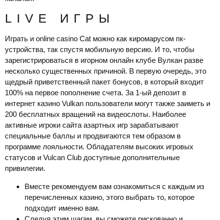
LIVE ИГРЫ
Играть и online casino Cat можно как киромарусом пк-
устройства, так спустя мобильную версию. И то, чтобы
зарегистрироваться в игорном онлайн клубе Вулкан разве
несколько существенных причиной. В первую очередь, это
щедрый приветственный пакет бонусов, в который входит
100% на первое пополнение счета. За 1-ый депозит в
интернет казино Vulkan пользователи могут также заиметь и
200 бесплатных вращений на видеослоты. Наиболее
активные игроки сайта азартных игр зарабатывают
специальные баллы и продвигаются тем образом в
программе лояльности. Обладателям высоких игровых
статусов и Vulcan Club доступные дополнительные
привилегии.
Вместе рекомендуем вам ознакомиться с каждым из
перечисленных казино, этого выбрать то, которое
подходит именно вам.
Следуя этим шагам, вы сможете рискованно и