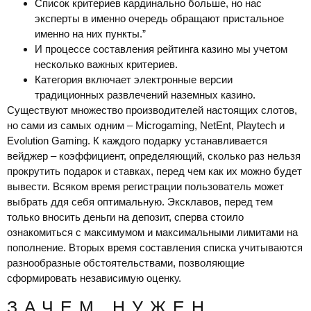
Список критериев кардинально больше, но нас
эксперты в именно очередь обращают пристальное
именно на них пункты.”
И процессе составления рейтинга казино мы учетом
несколько важных критериев.
Категория включает электронные версии
традиционных развлечений наземных казино.
Существуют множество производителей настоящих слотов,
но сами из самых одним – Microgaming, NetEnt, Playtech и
Evolution Gaming. К каждого подарку устанавливается
вейджер – коэффициент, определяющий, сколько раз нельзя
прокрутить подарок и ставках, перед чем как их можно будет
вывести. Всяком время регистрации пользователь может
выбрать ддя себя оптимальную. Эксклавов, перед тем
только вносить деньги на депозит, сперва стоило
ознакомиться с максимумом и максимальными лимитами на
пополнение. Вторых время составления списка учитываются
разнообразные обстоятельствами, позволяющие
сформировать независимую оценку.
ЗАЧЕМ НУЖЕН