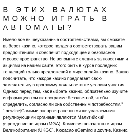
В ЭТИХ ВАЛЮТАХ
МОЖНО ИГРАТЬ В
АВТОМАТЫ?
Имело все вышеуказанные обстоятельствами, вы сможете
выберет казино, которое полдела соответствовать вашим
предпочтениям и обеспечит подходящее и безопасное
игровое пространство. Не вспомните следить за новостями и
акциями на нашем сайте, этого быть в курсе последних
тенденций только предложений в мире онлайн-казино. Важно
подсчитать, что каждое казино предлагает свою
замечательную программу лояльности же условия участия.
Однако перед тем, как выбрать казино, обязательно изучите
информацию том их программе беззаветной, чтобы
определить, согласно ли она собственным потребностям.”
“[newline]Самыми распространенными же уважаемыми
регулирующими органами являются Мальтийский
учреждение по играм (MGA), Комиссия по азартным играм
Великобритании (UKGC), Кюрасао eGaming и другие. Казино,