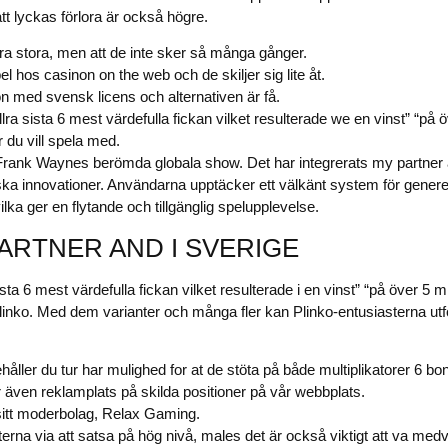
tt lyckas förlora är också högre.
ara stora, men att de inte sker så många gånger.
el hos casinon on the web och de skiljer sig lite åt.
inon med svensk licens och alternativen är få.
lra sista 6 mest värdefulla fickan vilket resulterade we en vinst” “på ö
 du vill spela med.
eo Frank Waynes berömda globala show. Det har integrerats my partner
ska innovationer. Användarna upptäcker ett välkänt system för gener
lka ger en flytande och tillgänglig spelupplevelse.
ARTNER AND I SVERIGE
sta 6 mest värdefulla fickan vilket resulterade i en vinst” “på över 5 
 Plinko. Med dem varianter och många fler kan Plinko-entusiasterna u
åller du tur har mulighed for at de stöta på både multiplikatorer 6 b
även reklamplats på skilda positioner på vår webbplats.
sitt moderbolag, Relax Gaming.
erna via att satsa på hög nivå, males det är också viktigt att va medve