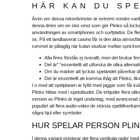
HÄR KAN DU SP
Även om dessa rekordvinster är extremt mindre vanliga
denna dröm om en stor vinst som gör Plinko så lockan
användningen av smartphones och surfplattor. De fles
os. På ett landbaserat casino får ni den äkta atmosf
rummet är påtaglig när kulan studsar mellan sprickorna 
Alla finns förstås ej överallt, men det brukar 
Det är” “essentiellt att utforska de olika altern
Om du märker att lyckas spelandet påverkar dig
Det är essentiellt att komma ihåg att Plinko, lik
I o med att spelplanen är fylld med piggar som får kul
Plinko hittas med i spelutbudet. De erbjuder flera ol
version av Plinko är inget undantag, med avancerad dar
populärt att flera audio-video de största speltillverkar
några hjul eller symboler.
HUR SPELAR PERSON PLI
I denna variant existerar det flera vertikala rader med