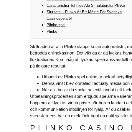
Caracteristici Tehnice Ale Simulatorului Plinko
Slutsats – Plinko Är Ett Måste För Svenska
Casinospelare!
Plinko-spel
Plinko
Skillnaden är att i Plinko släpps kulan automatiskt,
betrodda onlinekasinon. Det viktiga är att lyckas hanter
fluktuationer. Kom ihåg att lyckas spela ansvarsfullt o
på tidigare resultat.
Utbudet av Plinko spel online är också betydlig
Denna vinst blev omtalad i actually media och v
När alla bollar du spelat scientif landat i ett f
Utbetalningsprocenten som erbjuds spelarna varierar s
hopp om att lyckas vinna priser när bollen landar i a
och kommunikation stödlinjen för hjälp. Är du osäker på
svensk licens har en direktlänk right up until självteste
PLINKO CASINO 