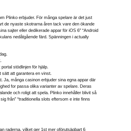
om Plinko erbjuder. För många spelare är det just
ärt de nyaste skotrarna åren tack vare den ökande
na sajter eller dedikerade appar för iOS 6″ “Android
 kulans nedåtgående färd. Spänningen i actually
dag.
.
rtal stödlinjen för hjälp.
 sätt att garantera en vinst.
erat. Ja, många casinon erbjuder sina egna appar där
ighed for passa olika varianter av spelare. Deras
nde och roligt att spela. Plinko innehåller blivit så
ig från” “traditionella slots eftersom e inte finns
llan raderna, vilket ger 1st mer oförutsägbart 6