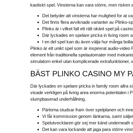
kaotiskt spel. Vinsterna kan vara större, men risken a
Det betyder att vinsterna har mulighed for at v
Det finns flera avviknade varianter av Plinko-sp
Plinko är i vilket fall ett rätt okänt spel på cas
Där lyckades en spelare pricka in living room al
I en del spel kan du även välja hur många bollar
Plinko är ett unikt spel som är inspirerat audio-vid
element från traditionella spelautomater med mekani
simulatorn enkel utan komplicerade extrafunktioner, vi
BÄST PLINKO CASINO MY P
Där lyckades en spelare pricka in family room allra si
visade verkligen på living area enorma potentialen i
slumpbaserad underhållning.
Pärlorna studsar fram över spelplanen och inneh
Vi får kommission genom länkarna, samt säljer 
Spelutvecklaren gör sej mer känd underneath 
Det kan vara lockande att jaga para större vinst