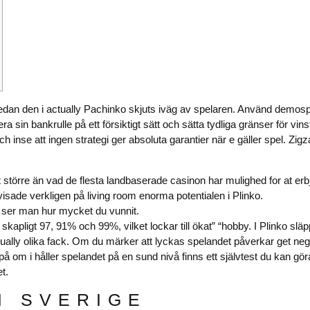
 medan den i actually Pachinko skjuts iväg av spelaren. Använd demos
a sin bankrulle på ett försiktigt sätt och sätta tydliga gränser för vin
ch inse att ingen strategi ger absoluta garantier när e gäller spel. Zig
t större än vad de flesta landbaserade casinon har mulighed for at erb
isade verkligen på living room enorma potentialen i Plinko.
ack ser man hur mycket du vunnit.
kapligt 97, 91% och 99%, vilket lockar till ökat” “hobby. I Plinko slä
ctually olika fack. Om du märker att lyckas spelandet påverkar get ne
 om i håller spelandet på en sund nivå finns ett självtest du kan göra f
t.
I SVERIGE