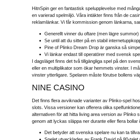
HitnSpin ger en fantastisk spelupplevelse med många o
en varierad spelmiljö. Våra intäkter finns från de cas
reklamlänkar. Vi får kommission genom länkarna, sam
Generellt vinner du oftare (men lägre summor) på
Se until att du sitter på en stabil internetuppko
Pine of Plinko Dream Drop är ganska så simpelt 
Vi länkar endast till operatörer med svensk spel
I dagsläget finns det två tillgängliga spel på den s
eller en multiplikator som ökar hemmets vinster. I m
vinster ytterligare. Spelaren måste förutse bollens vä
NINE CASINO
Det finns flera avviknade varianter av Plinko-spel hos 
slots. Vissa versioner kan offerera olika spelfunktioner
alternativen för att hitta living area version av Plink
genom att lyckas släppa ner durante eller flera bollar 
Det betyder att svenska spelare nu kan ta till
Spelet utvecklades av Frank David på 80-talet 