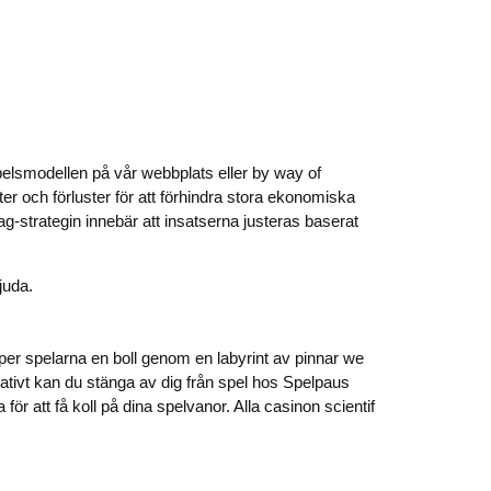
pelsmodellen på vår webbplats eller by way of
ster och förluster för att förhindra stora ekonomiska
zag-strategin innebär att insatserna justeras baserat
juda.
pper spelarna en boll genom en labyrint av pinnar we
gativt kan du stänga av dig från spel hos Spelpaus
ör att få koll på dina spelvanor. Alla casinon scientif